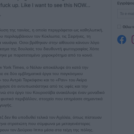
Εγγράψου 
Θέλω ν
νδυση της ταινίας, η οποία περιγράφεται ως καθηλωτική,
ου περιλαμβάνουν τον Κύκλωπα, τις Σειρήνες, τη
ά ναυάγια. Οσοι βρέθηκαν στην αίθουσα κάνουν λόγο
έλεσμα της δουλειάς του διευθυντή φωτογραφίας Χόιτε
ηκε με παρατεταμένο χειροκρότημα από το κοινό.
 York Times, ο Νόλαν αποκάλυψε ότι κατά την
ε σε δύο εμβληματικά έργα του παγκόσμιου
 του Αντρέι Ταρκόφσκι και το «Ραν» του Ακίρα
ησε ότι εντυπωσιάστηκε από τις υφές και την
 ενώ στο έργο του Κουροσάβα ανακάλυψε έναν μοναδικό
φυσικό περιβάλλον, στοιχείο που επηρέασε σημαντικά
αγωγής.
ιτζ δεν θα υποδυθεί τελικά τον Αχιλλέα, όπως πίστευαν
λληνα στρατιώτη που σύμφωνα με μεταγενέστερες
ρουν τον Δούρειο Ιππο μέσα στα τείχη της πόλης.