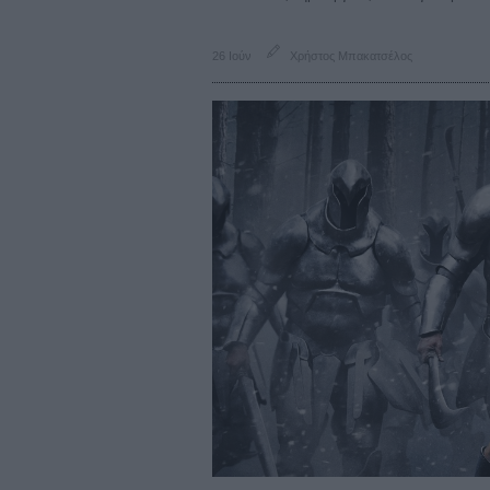
26 Ιούν
Χρήστος Μπακατσέλος