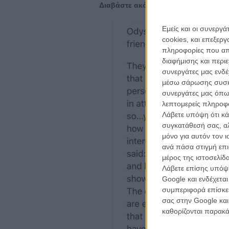
Διαβάστε ακόμα:
«Η Οδύσσεια» του 
Εμείς και οι συνεργ
cookies, και επεξε
πληροφορίες που απο
διαφήμισης και περι
συνεργάτες μας ενδέ
μέσω σάρωσης συσκευ
συνεργάτες μας όπω
λεπτομερείς πληροφορ
Λάβετε υπόψη ότι κά
συγκατάθεσή σας, αλ
μόνο για αυτόν τον 
ανά πάσα στιγμή επι
μέρος της ιστοσελίδα
Λάβετε επίσης υπόψη
Google και ενδέχετα
συμπεριφορά επίσκεψ
σας στην Google και
καθορίζονται παρακ