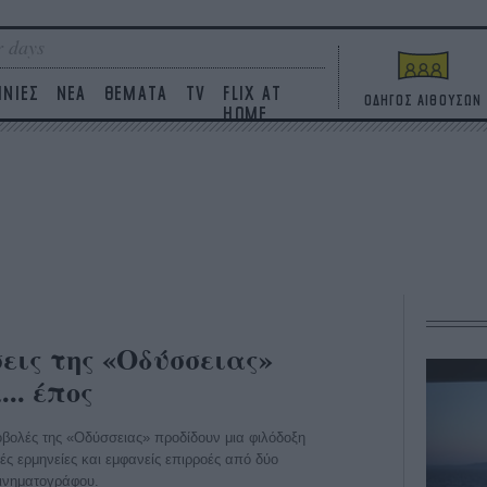
 days
ΙΝΙΕΣ
ΝΕΑ
ΘΕΜΑΤΑ
TV
FLIX AT
ΟΔΗΓΟΣ ΑΙΘΟΥΣΩΝ
HOME
εις της «Οδύσσειας»
.. έπος
οβολές της «Οδύσσειας» προδίδουν μια φιλόδοξη
ς ερμηνείες και εμφανείς επιρροές από δύο
ινηματογράφου.