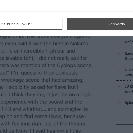
Tacones l
Πέδρο Αλ
ΣΣΟΤΕΡΕΣ ΕΠΙΛΟΓΕΣ
ΣΥΜΦΩΝΩ
Οδύσ
Save
Καμπ
Ο Τζ
διαπ
10 κ
τον 
Spid