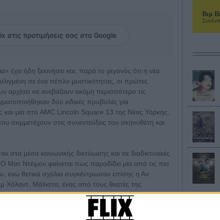
Βιμ Β
Συνέντ
ix στις προτιμήσεις σας στο Google
 έχει ήδη ξεκινήσει και, παρά το γεγονός ότι η νέα
τυλιγμένη σε ένα πέπλο μυστικότητας, οι πρώτες
ν αρχίσει να ανεβάζουν ακόμη περισσότερο τις
γματοποιήθηκαν δύο ειδικές προβολές για
και μία στο AMC Lincoln Square 13 της Νέας Υόρκης,
υ συμμετέχουν στις συνεντεύξεις του σκηνοθέτη και
ν στα μέσα κοινωνικής δικτύωσης και σε διαδικτυακές
ς. Ο Ματ Ντέιμον φαίνεται πως παραδίδει μία από τις πιο
ου, ενώ θετικά σχόλια συγκέντρωσαν επίσης η Αν
ομ Χόλαντ. Μάλιστα, ένας από τους θεατές της
ηρίσει την εμφάνιση του Χόλαντ ως άξια υποψηφιότητας
ή και για τα υπόλοιπα μέλη του πολυπληθούς καστ.