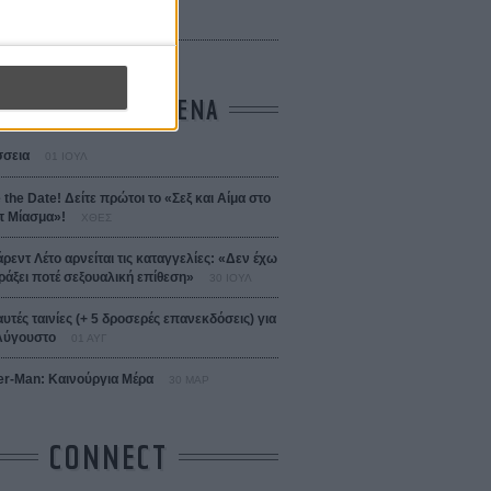
ejanos
μοδόβαρ
ΤΑ ΠΙΟ ΔΙΑΒΑΣΜΕΝΑ
σεια
01 ΙΟΥΛ
 the Date! Δείτε πρώτοι το «Σεξ και Αίμα στο
 Μίασμα»!
ΧΘΕΣ
άρεντ Λέτο αρνείται τις καταγγελίες: «Δεν έχω
ράξει ποτέ σεξουαλική επίθεση»
30 ΙΟΥΛ
αυτές ταινίες (+ 5 δροσερές επανεκδόσεις) για
Αύγουστο
01 ΑΥΓ
er-Man: Καινούργια Μέρα
30 ΜΑΡ
CONNECT