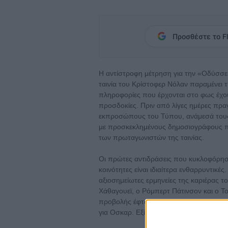
Προσθέστε το Fl
Η αντίστροφη μέτρηση για την «Οδύσσεια»
ταινία του Κρίστοφερ Νόλαν παραμένει 
πληροφορίες που έρχονται στο φως έχου
προσδοκίες. Πριν από λίγες ημέρες πρα
εκπροσώπους του Τύπου, ανάμεσά τους 
με προσκεκλημένους δημοσιογράφους πο
των πρωταγωνιστών της ταινίας.
Οι πρώτες αντιδράσεις που κυκλοφόρησα
κοινότητες είναι ιδιαίτερα ενθαρρυντικέ
αξιοσημείωτες ερμηνείες της καριέρας τ
Χάθαγουεϊ, ο Ρόμπερτ Πάτινσον και ο Τ
προβολής έφτασε στο σημείο να χαρακτ
για Οσκαρ. Εξίσου θερμή ήταν η υποδοχ