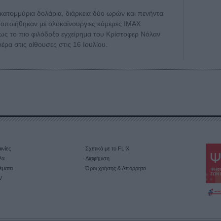
κατομμύρια δολάρια, διάρκεια δύο ωρών και πενήντα
οποιήθηκαν με ολοκαίνουργιες κάμερες IMAX
ίσως το πιο φιλόδοξο εγχείρημα του Κρίστοφερ Νόλαν
έρα στις αίθουσες στις 16 Ιουλίου.
ινίες
Σχετικά με το FLIX
έα
Διαφήμιση
έματα
Όροι χρήσης & Απόρρητο
V