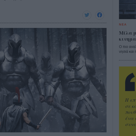
ΝΕΑ
Μίλα μ
κινημα
Ο πιο ανα
νησιά και 
Η επ
σε κ
πουθ
ένα 
συνα