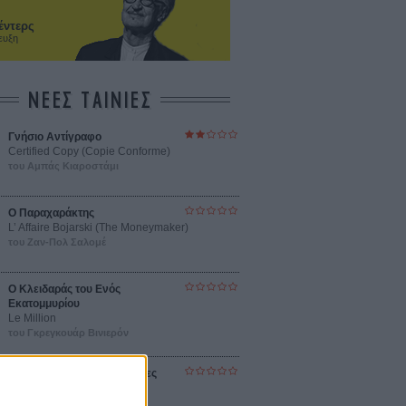
έντερς
ευξη
ΝΕΕΣ ΤΑΙΝΙΕΣ
Γνήσιο Αντίγραφο
Certified Copy (Copie Conforme)
του Αμπάς Κιαροστάμι
Ο Παραχαράκτης
L’ Affaire Bojarski (The Moneymaker)
του Ζαν-Πολ Σαλομέ
Ο Κλειδαράς του Ενός
Εκατομμυρίου
Le Million
του Γκρεγκουάρ Βινιερόν
Αυτό που Ξέρουν οι Γυναίκες
Pour le Plaisir
του Ρεέμ Κερισί