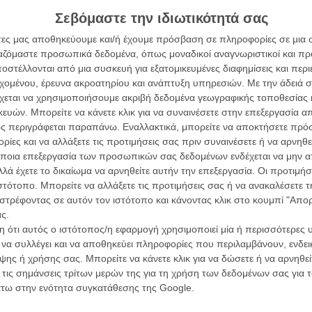
Κρίστοφερ Νόλαν σπάει ήδη ρεκόρ εισιτηρίων
Σεβόμαστε την ιδιωτικότητά σας
άτες μας αποθηκεύουμε και/ή έχουμε πρόσβαση σε πληροφορίες σε μια
ργαζόμαστε προσωπικά δεδομένα, όπως μοναδικοί αναγνωριστικοί και 
στέλλονται από μια συσκευή για εξατομικευμένες διαφημίσεις και περ
εχομένου, έρευνα ακροατηρίου και ανάπτυξη υπηρεσιών.
Με την άδειά σα
χεται να χρησιμοποιήσουμε ακριβή δεδομένα γεωγραφικής τοποθεσίας 
ών. Μπορείτε να κάνετε κλικ για να συναινέσετε στην επεξεργασία απ
Οι Αρμονί
ς περιγράφεται παραπάνω. Εναλλακτικά, μπορείτε να αποκτήσετε πρό
Werckmei
Μπέλα Τα
ίες και να αλλάξετε τις προτιμήσεις σας πριν συναινέσετε ή να αρνηθεί
ποια επεξεργασία των προσωπικών σας δεδομένων ενδέχεται να μην απ
O Ταξιτζή
λά έχετε το δικαίωμα να αρνηθείτε αυτήν την επεξεργασία. Οι προτιμήσ
Taxi Drive
ιστότοπο. Μπορείτε να αλλάξετε τις προτιμήσεις σας ή να ανακαλέσετε
Μάρτιν Σκ
στρέφοντας σε αυτόν τον ιστότοπο και κάνοντας κλικ στο κουμπί "Απ
Μια Θέση 
ς.
A Place in
 ότι αυτός ο ιστότοπος/η εφαρμογή χρησιμοποιεί μία ή περισσότερες 
Τζορτζ Στί
ι να συλλέγει και να αποθηκεύει πληροφορίες που περιλαμβάνουν, ενδεικ
Οδύσσεια
ης ή χρήσης σας. Μπορείτε να κάνετε κλικ για να δώσετε ή να αρνηθε
The Odys
 τις σημάνσεις τρίτων μερών της για τη χρήση των δεδομένων σας για
Κρίστοφε
άτω στην ενότητα συγκατάθεσης της Google.
Ψηλά Τακ