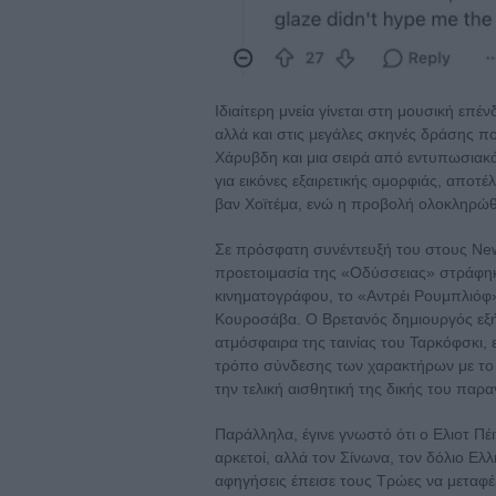
Ιδιαίτερη μνεία γίνεται στη μουσική επέ
αλλά και στις μεγάλες σκηνές δράσης π
Χάρυβδη και μια σειρά από εντυπωσιακ
για εικόνες εξαιρετικής ομορφιάς, αποτ
βαν Χοϊτέμα, ενώ η προβολή ολοκληρώθ
Σε πρόσφατη συνέντευξή του στους New
προετοιμασία της «Οδύσσειας» στράφηκ
κινηματογράφου, το «Αντρέι Ρουμπλιόφ»
Κουροσάβα. Ο Βρετανός δημιουργός εξήγ
ατμόσφαιρα της ταινίας του Ταρκόφσκι,
τρόπο σύνδεσης των χαρακτήρων με το 
την τελική αισθητική της δικής του παρ
Παράλληλα, έγινε γνωστό ότι ο Ελιοτ Πέ
αρκετοί, αλλά τον Σίνωνα, τον δόλιο Ε
αφηγήσεις έπεισε τους Τρώες να μεταφέ