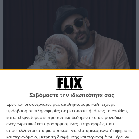
Σεβόμαστε την ιδιωτικότητά σας
Εμείς και οι συνεργάτες μας αποθηκεύουμε και/ή έχουμε
Δείτε ακόμη:
Oscars 2018: δείτε φωτογραφίες από το
πρόσβαση σε πληροφορίες σε μια συσκευή, όπως τα cookies,
παραδοσιακό γεύμα των υποψηφίων
και επεξεργαζόμαστε προσωπικά δεδομένα, όπως μοναδικοί
αναγνωριστικοί και προσαρμοσμένες πληροφορίες που
Στην θέση της, εκτός από τον συν-σκηνοθέτη της JR, εστειλε κι ένα
αποστέλλονται από μια συσκευή για εξατομικευμένες διαφημίσεις
χαρτονένιο αντίγραφο του εαυτού της, το οποίο πόζαρε με τους
και περιεχόμενο, μέτρηση διαφήμισης και περιεχομένου, έρευνα