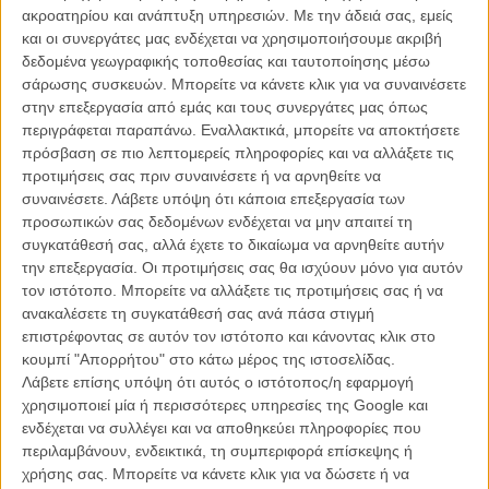
υπόλοιπους υποψήφιους και συμμετείχε στην αναμνηστική
ακροατηρίου και ανάπτυξη υπηρεσιών.
Με την άδειά σας, εμείς
φωτογραφία που έβγαλαν όλοι μαζί.
και οι συνεργάτες μας ενδέχεται να χρησιμοποιήσουμε ακριβή
δεδομένα γεωγραφικής τοποθεσίας και ταυτοποίησης μέσω
σάρωσης συσκευών. Μπορείτε να κάνετε κλικ για να συναινέσετε
στην επεξεργασία από εμάς και τους συνεργάτες μας όπως
περιγράφεται παραπάνω. Εναλλακτικά, μπορείτε να αποκτήσετε
πρόσβαση σε πιο λεπτομερείς πληροφορίες και να αλλάξετε τις
προτιμήσεις σας πριν συναινέσετε ή να αρνηθείτε να
συναινέσετε.
Λάβετε υπόψη ότι κάποια επεξεργασία των
προσωπικών σας δεδομένων ενδέχεται να μην απαιτεί τη
συγκατάθεσή σας, αλλά έχετε το δικαίωμα να αρνηθείτε αυτήν
την επεξεργασία. Οι προτιμήσεις σας θα ισχύουν μόνο για αυτόν
τον ιστότοπο. Μπορείτε να αλλάξετε τις προτιμήσεις σας ή να
ανακαλέσετε τη συγκατάθεσή σας ανά πάσα στιγμή
επιστρέφοντας σε αυτόν τον ιστότοπο και κάνοντας κλικ στο
κουμπί "Απορρήτου" στο κάτω μέρος της ιστοσελίδας.
Λάβετε επίσης υπόψη ότι αυτός ο ιστότοπος/η εφαρμογή
χρησιμοποιεί μία ή περισσότερες υπηρεσίες της Google και
ενδέχεται να συλλέγει και να αποθηκεύει πληροφορίες που
Και κάποιοι από αυτούς, όπως η Μέριλ Στριπ, η Γκρέτα Γκέργουιγκ
περιλαμβάνουν, ενδεικτικά, τη συμπεριφορά επίσκεψης ή
ή ο Γκιγιέρμο Ντελ Τόρο έδειξαν να το απολαμβάνουν ιδιαίτερα αφού
χρήσης σας. Μπορείτε να κάνετε κλικ για να δώσετε ή να
η Ανιές Βαρντά προφανώς είναι εξαιρετικά χαριτωμένη και