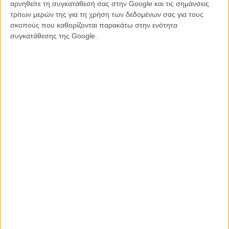
αρνηθείτε τη συγκατάθεσή σας στην Google και τις σημάνσεις
απολαυστική ακόμη και φτιαγμένη από χαρτόνι.
τρίτων μερών της για τη χρήση των δεδομένων σας για τους
σκοπούς που καθορίζονται παρακάτω στην ενότητα
Δείτε ακόμη:
H πάντα «young at heart» Ανιές Βαρντά είναι η
συγκατάθεσης της Google.
γηραιότερη υποψήφια για Οσκαρ στην Ιστορία