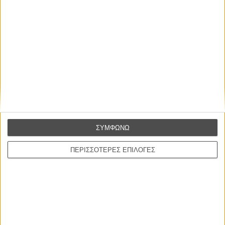
πραγματοποίησης του ταξιδιού στο 76ο Διεθνές Φεστιβάλ
Κινηματογράφου των Καννών.
ΜΗ ΧΑΣΕΤΕ
ΣΥΜΦΩΝΩ
ΠΕΡΙΣΣΟΤΕΡΕΣ ΕΠΙΛΟΓΕΣ
ΝΕΑ
Μίλα μου για καλοκαιρινά φεστιβάλ κινηματογράφου
στην Ελλάδα