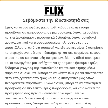
την εύστοχη, απροσδόκητη ένταση που είχαν οι πρώτες της ταινίες.
Κι αν το «Λουλούδι» υπήρξε μια αρκούντως ενδιαφέρουσα
απόπειρα επαναπροσδιορισμού των κανόνων ενός φιλμ
επιστημονικής φαντασίας, ή ενός διστακτικού creature movie, το
Σεβόμαστε την ιδιωτικότητά σας
«Club Zero» είναι μια αμήχανη σάτιρα που δείχνει να μην ξέρει με
ποιο τρόπο ή τι ακριβώς θέλει να να σατιρίσει.
Εμείς και οι συνεργάτες μας αποθηκεύουμε και/ή έχουμε
πρόσβαση σε πληροφορίες σε μια συσκευή, όπως τα cookies,
Οπως κάθε «ταινία είδους» το «Club Zero» είναι φυσικά ένα φιλμ
και επεξεργαζόμαστε προσωπικά δεδομένα, όπως μοναδικοί
που μεταμφιέζει τις παρατηρήσεις του για την κοινωνία και τα
αναγνωριστικοί και προσαρμοσμένες πληροφορίες που
σημεία που ο βηματισμός της σκοντάφτει, σε μια ιστορία που
αποστέλλονται από μια συσκευή για εξατομικευμένες διαφημίσεις
θεωρητικά είναι πιο συναρπαστική και πιο σύνθετη από μια απλή
και περιεχόμενο, μέτρηση διαφήμισης και περιεχομένου, έρευνα
απαρίθμηση ιδέων ή επιχειρημάτων.
ακροατηρίου και ανάπτυξη υπηρεσιών.
Με την άδειά σας, εμείς
και οι συνεργάτες μας ενδέχεται να χρησιμοποιήσουμε ακριβή
Το 76ο Φεστιβάλ Καννών διεξάγεται φέτος από τις 16 μέχρι και
δεδομένα γεωγραφικής τοποθεσίας και ταυτοποίησης μέσω
τις 27 Μαΐου. Το Flix βρίσκεται στις Κάννες για να σας
σάρωσης συσκευών. Μπορείτε να κάνετε κλικ για να συναινέσετε
μεταφέρει όλα όσα συμβαίνουν μέσα και έξω από τις αίθουσες.
στην επεξεργασία από εμάς και τους συνεργάτες μας όπως
Αναζητήστε όλα τα άρθρα για το Φεστιβάλ στο ειδικό τμήμα
περιγράφεται παραπάνω. Εναλλακτικά, μπορείτε να αποκτήσετε
του Flix που ανανεώνεται συνεχώς.
πρόσβαση σε πιο λεπτομερείς πληροφορίες και να αλλάξετε τις
προτιμήσεις σας πριν συναινέσετε ή να αρνηθείτε να
συναινέσετε.
Λάβετε υπόψη ότι κάποια επεξεργασία των
προσωπικών σας δεδομένων ενδέχεται να μην απαιτεί τη