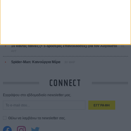
Οδύσσεια
01 ΙΟΥΛ
Save the Date! Δείτε πρώτοι το «Σεξ και Αίμα στο Καμπ Μίασμα»!
05
ΑΥΓ
Ο Τζάρεντ Λέτο αρνείται τις καταγγελίες: «Δεν έχω διαπράξει ποτέ
σεξουαλική επίθεση»
30 ΙΟΥΛ
10 καυτές ταινίες (+ 5 δροσερές επανεκδόσεις) για τον Αύγουστο
01
ΑΥΓ
Spider-Man: Καινούργια Μέρα
30 ΜΑΡ
CONNECT
Εγγράψου στο εβδομαδιαίο newsletter μας.
ΕΓΓΡΑΦΗ
Θέλω να λαμβάνω τα newsletter σας.