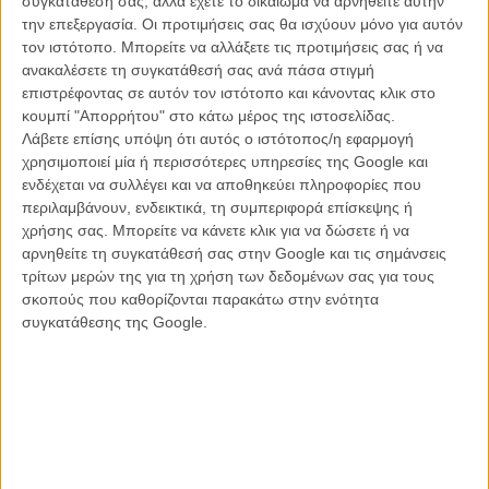
συγκατάθεσή σας, αλλά έχετε το δικαίωμα να αρνηθείτε αυτήν
την επεξεργασία. Οι προτιμήσεις σας θα ισχύουν μόνο για αυτόν
τον ιστότοπο. Μπορείτε να αλλάξετε τις προτιμήσεις σας ή να
ανακαλέσετε τη συγκατάθεσή σας ανά πάσα στιγμή
επιστρέφοντας σε αυτόν τον ιστότοπο και κάνοντας κλικ στο
κουμπί "Απορρήτου" στο κάτω μέρος της ιστοσελίδας.
Λάβετε επίσης υπόψη ότι αυτός ο ιστότοπος/η εφαρμογή
χρησιμοποιεί μία ή περισσότερες υπηρεσίες της Google και
ενδέχεται να συλλέγει και να αποθηκεύει πληροφορίες που
περιλαμβάνουν, ενδεικτικά, τη συμπεριφορά επίσκεψης ή
χρήσης σας. Μπορείτε να κάνετε κλικ για να δώσετε ή να
Η ιστορία του είναι τοποθετημένη στις τάξεις και τον περίβολο ενός
αρνηθείτε τη συγκατάθεσή σας στην Google και τις σημάνσεις
ακριβού ιδιωτικού σχολείου, όπου παιδιά πλούσιων οικογενειών,
τρίτων μερών της για τη χρήση των δεδομένων σας για τους
πολύ ή λιγότερο παραμελημένα από τους γονείς τους, προσπαθούν
σκοπούς που καθορίζονται παρακάτω στην ενότητα
να διαχειριστούν τα πολύ ή λιγότερο σοβαρά τραύματά τους. Εκεί
συγκατάθεσης της Google.
θα φτάσει μια νέα δασκάλα διατροφής, η οποία διδάσκει το πως
μπορείς να «τρως συνειδητά» και πως το σώμα δεν χρειάζεται
μεγάλες ποσότητες τροφής για να λειτουργήσει. Στην
πραγματικότητα σύμφωνα με τις διδαχές της δεσποινίδας Νόβακ, ο
στόχος είναι η ανθρωπότητα να μάθει να ζει δίχως φαγητό και οι
μαθητές της να γίνουν μέλη του «Club Zero», μιας ιδεατής
κοινότητας εκλεκτών που επιβιώνουν δίχως να καταναλώνουν
τροφή. Οπως η ίδια.