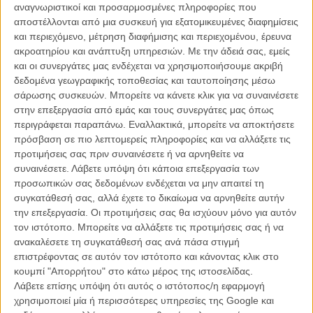
φωτογραφικών φακών, κάνει το ίδιο στις Κάννες, πάνω στον
αναγνωριστικοί και προσαρμοσμένες πληροφορίες που
παραλιακό δρόμο της Κρουαζέτ, την Τετάρτη, 20 Μαΐου.
αποστέλλονται από μια συσκευή για εξατομικευμένες διαφημίσεις
και περιεχόμενο, μέτρηση διαφήμισης και περιεχομένου, έρευνα
Διαβάστε ακόμη:
Κάννες 2015. Τα 10 trending topics της #1ης
ακροατηρίου και ανάπτυξη υπηρεσιών.
Με την άδειά σας, εμείς
μέρας
και οι συνεργάτες μας ενδέχεται να χρησιμοποιήσουμε ακριβή
δεδομένα γεωγραφικής τοποθεσίας και ταυτοποίησης μέσω
Στο «Banquet des 5000», ισάριθμα πλήρη γεύματα θα
σάρωσης συσκευών. Μπορείτε να κάνετε κλικ για να συναινέσετε
προσφέρονται δωρεάν, παρασκευασμένα από τρόφιμα που δεν
στην επεξεργασία από εμάς και τους συνεργάτες μας όπως
προχωρούν στην πώληση, για λόγους αισθητικής ή
περιγράφεται παραπάνω. Εναλλακτικά, μπορείτε να αποκτήσετε
υπερπληθώρας, αλλά παραμένουν φρέσκα και νοστιμότατα. Από τις
πρόσβαση σε πιο λεπτομερείς πληροφορίες και να αλλάξετε τις
12 ως τις 4 το μεσημέρι, την Τετάρτη 20 Μαΐου, η Feedback, σε
προτιμήσεις σας πριν συναινέσετε ή να αρνηθείτε να
συνεργασία με το Φεστιβάλ Καννών, τον Δήμο Καννών και
συναινέσετε.
Λάβετε υπόψη ότι κάποια επεξεργασία των
οργανώσεις εθελοντών της πόλης και της γύρω περιοχής θα
προσωπικών σας δεδομένων ενδέχεται να μην απαιτεί τη
παραθέσει αυτό το πλούσιο δωρεάν γεύμα, σε ανθρώπους που το
συγκατάθεσή σας, αλλά έχετε το δικαίωμα να αρνηθείτε αυτήν
χρειάζονται αλλά και σε περαστικούς, δηλώνοντας τρανταχτά ότι το
την επεξεργασία. Οι προτιμήσεις σας θα ισχύουν μόνο για αυτόν
μόνο που χρειάζεται για να μην καταλήγουν τεράστιες ποσότητες
τον ιστότοπο. Μπορείτε να αλλάξετε τις προτιμήσεις σας ή να
τροφίμων στα σκουπίδια, είναι φαντασία και... όρεξη! Για
ανακαλέσετε τη συγκατάθεσή σας ανά πάσα στιγμή
περισσότερες πληροφορίες επισκεφθείτε το
website της Feedback
.
επιστρέφοντας σε αυτόν τον ιστότοπο και κάνοντας κλικ στο
κουμπί "Απορρήτου" στο κάτω μέρος της ιστοσελίδας.
To 68o Φεστιβάλ Καννών διεξάγεται από τις 13 έως τις 24
Λάβετε επίσης υπόψη ότι αυτός ο ιστότοπος/η εφαρμογή
Μαΐου. Τo Flix βρίσκεται εκεί για να σας μεταφέρει ζωντανά
χρησιμοποιεί μία ή περισσότερες υπηρεσίες της Google και
όλα όσα συμβαίνουν, τη στιγμή που συμβαίνουν στο ειδικό