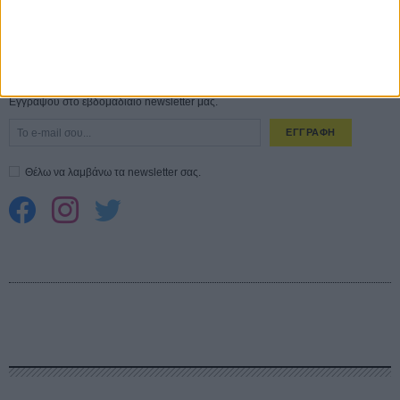
Spider-Man: Καινούργια Μέρα
30 ΜΑΡ
CONNECT
Εγγράψου στο εβδομαδιαίο newsletter μας.
ΕΓΓΡΑΦΗ
Θέλω να λαμβάνω τα newsletter σας.