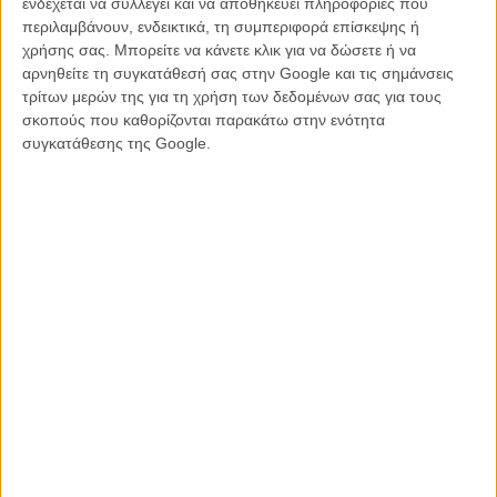
ενδέχεται να συλλέγει και να αποθηκεύει πληροφορίες που
τμήμα του Flix που ανανεώνεται συνεχώς.
περιλαμβάνουν, ενδεικτικά, τη συμπεριφορά επίσκεψης ή
χρήσης σας. Μπορείτε να κάνετε κλικ για να δώσετε ή να
αρνηθείτε τη συγκατάθεσή σας στην Google και τις σημάνσεις
τρίτων μερών της για τη χρήση των δεδομένων σας για τους
σκοπούς που καθορίζονται παρακάτω στην ενότητα
συγκατάθεσης της Google.