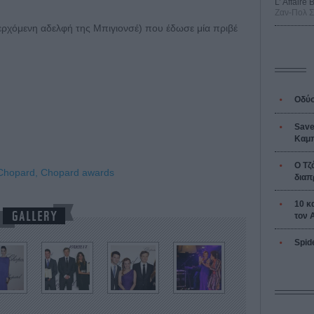
L’ Affaire
Ζαν-Πολ 
ερχόμενη αδελφή της Μπιγιονσέ) που έδωσε μία πριβέ
Οδύσ
Save
Καμπ
Ο Τζ
Chopard,
Chopard awards
διαπ
10 κ
τον 
Spid