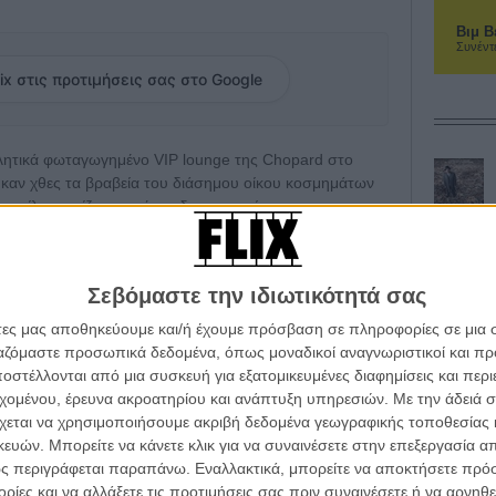
Βιμ Β
Συνέντ
ix στις προτιμήσεις σας στο Google
βλητικά φωταγωγημένο VIP lounge της Chopard στο
ηκαν χθες τα βραβεία του διάσημου οίκου κοσμημάτων
νεφίλ, στηρίζοντας νέους δημιουργούς και
άλ Κινηματογράφου των Καννών ξανά και φέτος, η
Σεβόμαστε την ιδιωτικότητά σας
ée Chopard της, ξεχωρίζοντας δύο νέα παιδιά που
με τις επιλογές τους.
άτες μας αποθηκεύουμε και/ή έχουμε πρόσβαση σε πληροφορίες σε μια
ργαζόμαστε προσωπικά δεδομένα, όπως μοναδικοί αναγνωριστικοί και 
αι Καλλιτεχνική Διευθύντρια του Οίκου Chopard,
στέλλονται από μια συσκευή για εξατομικευμένες διαφημίσεις και περ
 ο Διευθυντής του Φεστιβάλ Καννών Ζιλ Ζακόμπ.
εχομένου, έρευνα ακροατηρίου και ανάπτυξη υπηρεσιών.
Με την άδειά σα
ς, ο πάντα κλασάτος Κόλιν Φερθ.
χεται να χρησιμοποιήσουμε ακριβή δεδομένα γεωγραφικής τοποθεσίας 
ών. Μπορείτε να κάνετε κλικ για να συναινέσετε στην επεξεργασία απ
απο την Καρολίν Σοφέλ, αποτελούσαν ο Στιβ Γκεϊντος,
ς περιγράφεται παραπάνω. Εναλλακτικά, μπορείτε να αποκτήσετε πρό
α Μαν, o παραγωγός Χάρβεϊ Γουάινσταϊν, ο σκηνοθέτης
ίες και να αλλάξετε τις προτιμήσεις σας πριν συναινέσετε ή να αρνηθεί