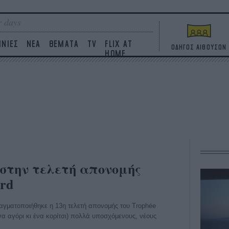
 days
ΙΝΙΕΣ
ΝΕΑ
ΘΕΜΑΤΑ
TV
FLIX AT
ΟΔΗΓΟΣ ΑΙΘΟΥΣΩΝ
HOME
x στην τελετή απονομής
rd
ραγματοποιήθηκε η 13η τελετή απονομής του Trophée
να αγόρι κι ένα κορίτσι) πολλά υποσχόμενους, νέους