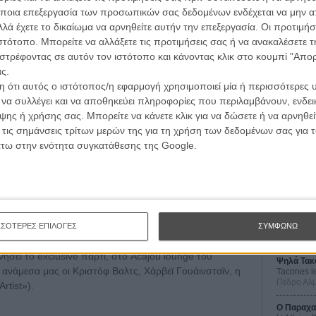
σεναριογράφος Τζον Γουέλς.
ποια επεξεργασία των προσωπικών σας δεδομένων ενδέχεται να μην απ
λά έχετε το δικαίωμα να αρνηθείτε αυτήν την επεξεργασία. Οι προτιμήσ
ιστότοπο. Μπορείτε να αλλάξετε τις προτιμήσεις σας ή να ανακαλέσετε
στρέφοντας σε αυτόν τον ιστότοπο και κάνοντας κλικ στο κουμπί "Απ
ς.
ι η Μπλάνκα Σουάρεζ, πρωταγωνίστρια του Πέδρο
 ότι αυτός ο ιστότοπος/η εφαρμογή χρησιμοποιεί μία ή περισσότερες 
 Δέρμα που Κατοικώ». Γεννημένη το 1988 στη Μαδρίτη,
ι να συλλέγει και να αποθηκεύει πληροφορίες που περιλαμβάνουν, ενδεικ
χώρισε ως η κόρη του Αντόνιο Μπαντέρας στο «Δέρμα
ης ή χρήσης σας. Μπορείτε να κάνετε κλικ για να δώσετε ή να αρνηθε
Οι Αρμονί
α για τα βραβεία Γκόγια.
 τις σημάνσεις τρίτων μερών της για τη χρήση των δεδομένων σας για
Werckmei
Μπέλα Τα
άτω στην ενότητα συγκατάθεσης της Google.
ε το Trophée Chopard είναι ακόμα πιο γνωστός. Ο
βεν Σπίλμπεργκ στο «Αλογο του Πολέμου» και πρόσφατα
Μια Θέση 
A Place in
ούελ.
Τζορτζ Στί
Οδύσσεια
The Odys
ΣΣΟΤΕΡΕΣ ΕΠΙΛΟΓΕΣ
ΣΥΜΦΩΝΩ
Κρίστοφε
σούς Φοίνικες και Οσκαρ» ευχήθηκε η Καρολίν Σοφέλ
νήσει το exclusive πάρτι, στο Acajou lounge του
Ψηλά Τακ
νάμεσα μας οι Κριστόφ Βαλτς, Χάρβεϊ Γουάινσταϊν, η
Tacones l
Πέδρο Αλ
rtist»).
Ο Παραχα