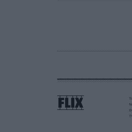
Τα
Ν
Θ
T