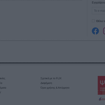
Εγγράψου 
Θέλω ν
ινίες
Σχετικά με το FLIX
έα
Διαφήμιση
έματα
Όροι χρήσης & Απόρρητο
V