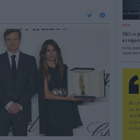
ΝΕΑ
Μίλα μ
κινημα
Ο πιο ανα
νησιά και 
Η επ
σε κ
πουθ
ένα 
συνα