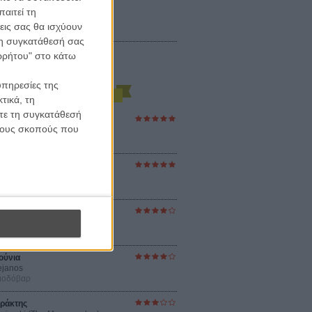
αιτεί τη
εις σας θα ισχύουν
 τη συγκατάθεσή σας
ορρήτου" στο κάτω
υπηρεσίες της
τικά, τη
ίτε τη συγκατάθεσή
ες Βερκμάιστερ
 τους σκοπούς που
ster Harmonies
ρ
στον Ηλιο
 the Sun
βενς
sey
ρ Νόλαν
ούνια
ejanos
μοδόβαρ
ράκτης