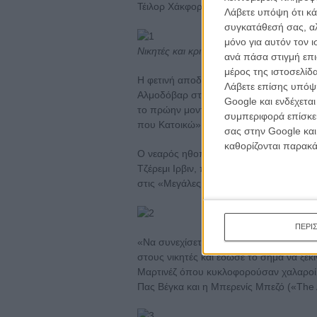
Τέιλορ Χάκφορντ και ο σκηνοθέτης και 
Λάβετε υπόψη ότι κά
συγκατάθεσή σας, αλ
μόνο για αυτόν τον 
Νικητές και κριτική επιτροπή επί σκηνής
ανά πάσα στιγμή επι
μέρος της ιστοσελίδα
Η φετινή αποδέκτης του βραβείου είνα
Λάβετε επίσης υπόψη
Αλμοδόβαρ στα «Δεν Κρατιέμαι» και «Το
Google και ενδέχετα
το πρώην μοντέλο και νυν ηθοποιός ξε
συμπεριφορά επίσκεψ
που Κατοικώ», αποσπώντας υποψηφιότητ
σας στην Google και
καθορίζονται παρακ
Ο νεαρός ηθοποιός που επίσης παρέλαβ
Τζέρεμι Ιρβιν, πρωταγωνιστής του Στί
στις «Μεγάλες Προσδοκίες» του Μάικ Νι
ΠΕΡΙ
«Να συνεχίσετε έτσι, να κερδίσετε Χρυ
στους νικητές και έδωσε το σήμα να ξεκι
Μαρτινέζ όπου κυκλοφορούσαν χαλαροί α
Πας Βέγκα και η Μπερενίς Μπεζό («The A