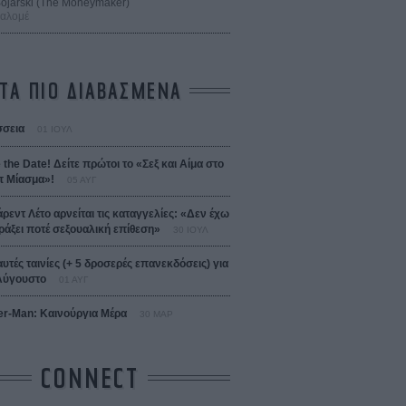
 Bojarski (The Moneymaker)
Σαλομέ
ΤΑ ΠΙΟ ΔΙΑΒΑΣΜΕΝΑ
σεια
01 ΙΟΥΛ
 the Date! Δείτε πρώτοι το «Σεξ και Αίμα στο
 Μίασμα»!
05 ΑΥΓ
άρεντ Λέτο αρνείται τις καταγγελίες: «Δεν έχω
ράξει ποτέ σεξουαλική επίθεση»
30 ΙΟΥΛ
αυτές ταινίες (+ 5 δροσερές επανεκδόσεις) για
Αύγουστο
01 ΑΥΓ
er-Man: Καινούργια Μέρα
30 ΜΑΡ
CONNECT