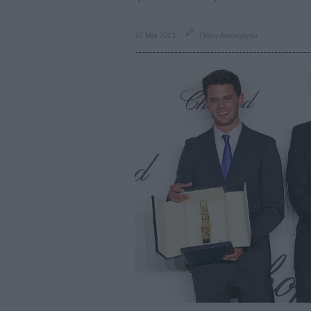
17 Μάι 2013
Πόλυ Λυκούργου