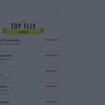
ες Βερκμάιστερ
ster Harmonies
ρ
στον Ηλιο
 the Sun
βενς
sey
ρ Νόλαν
ούνια
ejanos
μοδόβαρ
ράκτης