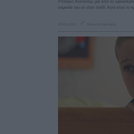
Ρίτσαρντ Λινκλέιτερ, μια από τις ωραιότερε
σημασία του να είσαι παιδί. Αυτό είναι το π
26 Απρ 2014
Μανώλης Κρανάκης