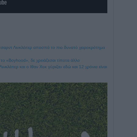
τσαρντ Λινκλέιτερ αποσπά το πιο δυνατό χειροκρότημα
 το «Boyhood», δε χρειάζεσαι τίποτα άλλο
νκλέιτερ και ο Ιθαν Χοκ γύριζαν εδώ και 12 χρόνια είναι