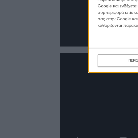
Google και ενδέχετα
συμπεριφορά επίσκεψ
σας στην Google και
καθορίζονται παρακ
ΠΕΡΙ