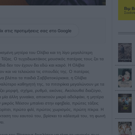
Βιμ Β
Συνέντ
ix στις προτιμήσεις σας στο Google
σμένη μητέρα του Ολίβια και τη λίγο μεγαλύτερη
 Τέξας. Ο τυχοδιωκτάκος μουσικός πατέρας τους ζει τα
διά δεν τον έχουν δει εδώ και καιρό. Η Ολίβια
ν και να τελειώσει τις σπουδές της. Ο πατέρας
ι να βλέπει τα παιδιά Σαββατοκύριακα, η Ολίβια
γαλύτερο καθηγητή της, τα πιτσιρίκια μεγαλώνουν με τα
ει μορφή, σχήμα, ρυθμό, εικόνες. Ακολουθεί διαζύγιο,
 μία άλλη γυναίκα, αποκτούν μικρό αδελφάκι, η μητέρα
Ο μικρός Μέισον μπαίνει στην εφηβεία, πρώτες τάξεις
ορίτσι, πρώτο φιλί, πρώτος χωρισμός, πρώτη πίκρα. Η
κταση του εαυτού του, βρίσκει το κάλεσμά του, τη φωνή
ει.
μα του Ρίτσαρντ Λινκλέιτερ να είναι το γεγονός πως