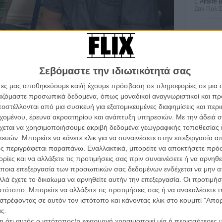
L’ Affaire
Ζαν-Πολ 
Σεβόμαστε την ιδιωτικότητά σας
στην Ελλάδα, το «Boyhood», που έκανε την πρεμιέρα
Οδύσ
σε το βραβείο σκηνοθεσίας στο 64ο Διεθνές Φεστιβάλ
άτες μας αποθηκεύουμε και/ή έχουμε πρόσβαση σε πληροφορίες σε μια
Save
ρεί τώρα το πρώτο του τρέιλερ, μια τρυφερή περίληψη
ργαζόμαστε προσωπικά δεδομένα, όπως μοναδικοί αναγνωριστικοί και 
Καμπ
ουσική υπόκρουση το «Hero» των Family of the Year
στέλλονται από μια συσκευή για εξατομικευμένες διαφημίσεις και περ
α τα βλέπεις όλα σινεμά...
 Δείτε το εδώ.
εχομένου, έρευνα ακροατηρίου και ανάπτυξη υπηρεσιών.
Με την άδειά σα
Ο Τζ
κινηματογραφική εβδομάδα
διαπ
χεται να χρησιμοποιήσουμε ακριβή δεδομένα γεωγραφικής τοποθεσίας 
 τον τρόπο του flix
ών. Μπορείτε να κάνετε κλικ για να συναινέσετε στην επεξεργασία απ
10 κ
ς περιγράφεται παραπάνω. Εναλλακτικά, μπορείτε να αποκτήσετε πρό
τον 
ίες και να αλλάξετε τις προτιμήσεις σας πριν συναινέσετε ή να αρνηθεί
wsletter
του flix, στο inbox σου
ποια επεξεργασία των προσωπικών σας δεδομένων ενδέχεται να μην απ
Spid
λά έχετε το δικαίωμα να αρνηθείτε αυτήν την επεξεργασία. Οι προτιμήσ
τογραφικές ειδήσεις | νέες ταινίες | πρόγραμμα αιθουσών για όλη την Ελλάδα |
ιστότοπο. Μπορείτε να αλλάξετε τις προτιμήσεις σας ή να ανακαλέσετε
ές | συνεντεύξεις | απόψεις | αφιερώματα | διαγωνισμοί
στρέφοντας σε αυτόν τον ιστότοπο και κάνοντας κλικ στο κουμπί "Απ
ς.
 ότι αυτός ο ιστότοπος/η εφαρμογή χρησιμοποιεί μία ή περισσότερες 