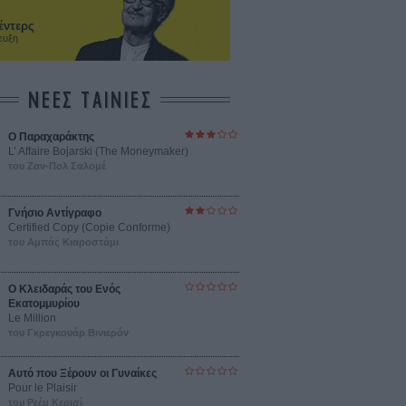
έντερς
ευξη
ΝΕΕΣ ΤΑΙΝΙΕΣ
Ο Παραχαράκτης
L’ Affaire Bojarski (The Moneymaker)
του Ζαν-Πολ Σαλομέ
Γνήσιο Αντίγραφο
Certified Copy (Copie Conforme)
του Αμπάς Κιαροστάμι
Ο Κλειδαράς του Ενός
Εκατομμυρίου
Le Million
του Γκρεγκουάρ Βινιερόν
Αυτό που Ξέρουν οι Γυναίκες
Pour le Plaisir
του Ρεέμ Κερισί