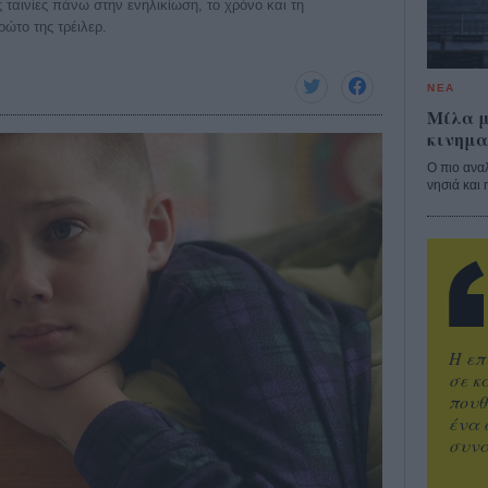
ς ταινίες πάνω στην ενηλικίωση, το χρόνο και τη
ρώτο της τρέιλερ.
ΝΕΑ
Μίλα μ
κινημα
Ο πιο ανα
νησιά και 
Η επ
σε κ
πουθ
ένα 
συνα