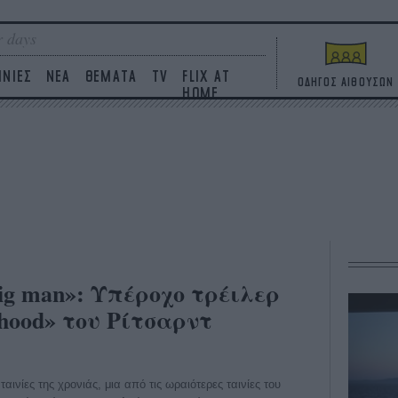
 days
ΙΝΙΕΣ
ΝΕΑ
ΘΕΜΑΤΑ
TV
FLIX AT
ΟΔΗΓΟΣ ΑΙΘΟΥΣΩΝ
HOME
a big man»: Υπέροχο τρέιλερ
hood» του Ρίτσαρντ
αινίες της χρονιάς, μια από τις ωραιότερες ταινίες του