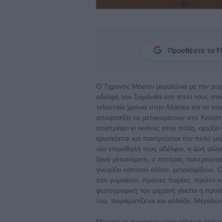
Προσθέστε το Fl
Ο 7χρονος Μέισον μεγαλώνει με την χωρι
αδελφή του Σαμάνθα στο σπίτι τους στο
τελευταία χρόνια στην Αλάσκα και τα παι
αποφασίζει να μετακομίσουν στο Χιούστο
επιστρέφει κι εκείνος στην πόλη, αρχίζε
ερωτεύεται και παντρεύεται τον πολύ με
νέα ετεροθαλή τους αδέλφια, η ζωή αλλάζ
ξανά μετακόμιση, ο πατέρας παντρεύεται
γνωρίζει κάποιον άλλον, μετακομίζουν. 
στο γυμνάσιο, πρώτες παρέες, πρώτο κ
φωτογραφική του μηχανή γίνεται η προέ
του, πειραματίζεται και αλλάζει. Μεγαλών
Μπορεί το προφανές σκηνοθετικό επίτευγ