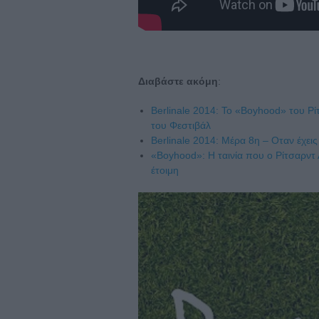
Διαβάστε ακόμη
:
Berlinale 2014: To «Boyhood» του Ρί
του Φεστιβάλ
Berlinale 2014: Μέρα 8η – Οταν έχεις
«Boyhood»: H ταινία που ο Ρίτσαρντ Λι
έτοιμη