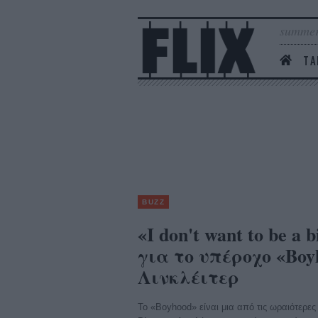
summer
ΤΑ
BUZZ
«I don't want to be 
για το υπέροχο «Boy
Λινκλέιτερ
Το «Boyhood» είναι μια από τις ωραιότερες τ