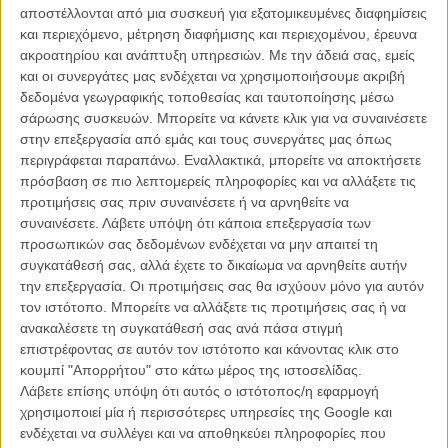
αποστέλλονται από μια συσκευή για εξατομικευμένες διαφημίσεις
Αυτή είναι η ταινία με τον τίτλο «The Batman» που γνωρίζαμε ότι
και περιεχόμενο, μέτρηση διαφήμισης και περιεχομένου, έρευνα
υπάρχει ήδη από τον Ιούνιο του 2014 - διαβάστε αναλυτικά εδώ
,
ακροατηρίου και ανάπτυξη υπηρεσιών.
Με την άδειά σας, εμείς
χωρίς όμως να γνωρίζουμε πως ο Μπεν Αφλεκ είχε σκοπό να
και οι συνεργάτες μας ενδέχεται να χρησιμοποιήσουμε ακριβή
υπογράψει και το σενάριο της.
δεδομένα γεωγραφικής τοποθεσίας και ταυτοποίησης μέσω
σάρωσης συσκευών. Μπορείτε να κάνετε κλικ για να συναινέσετε
Δείτε ακόμη
[Κανένας «Batman v Superman»! Ερχεται το
στην επεξεργασία από εμάς και τους συνεργάτες μας όπως
«Lego Batman Movie»!](https://flix.gr/news/lego-batman-
περιγράφεται παραπάνω. Εναλλακτικά, μπορείτε να αποκτήσετε
movie-first-look.html}
πρόσβαση σε πιο λεπτομερείς πληροφορίες και να αλλάξετε τις
προτιμήσεις σας πριν συναινέσετε ή να αρνηθείτε να
συναινέσετε.
Λάβετε υπόψη ότι κάποια επεξεργασία των
προσωπικών σας δεδομένων ενδέχεται να μην απαιτεί τη
συγκατάθεσή σας, αλλά έχετε το δικαίωμα να αρνηθείτε αυτήν
την επεξεργασία. Οι προτιμήσεις σας θα ισχύουν μόνο για αυτόν
τον ιστότοπο. Μπορείτε να αλλάξετε τις προτιμήσεις σας ή να
ανακαλέσετε τη συγκατάθεσή σας ανά πάσα στιγμή
επιστρέφοντας σε αυτόν τον ιστότοπο και κάνοντας κλικ στο
κουμπί "Απορρήτου" στο κάτω μέρος της ιστοσελίδας.
Λάβετε επίσης υπόψη ότι αυτός ο ιστότοπος/η εφαρμογή
χρησιμοποιεί μία ή περισσότερες υπηρεσίες της Google και
ενδέχεται να συλλέγει και να αποθηκεύει πληροφορίες που