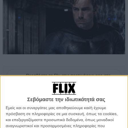
Προσθέστε το Flix στις προτιμήσεις σας στο
Google
Σεβόμαστε την ιδιωτικότητά σας
Σύμφωνα με τον Πάτρικ Γουάιτσελ, συνιδρυτή της William Morris
Endeavor που εκπροσωπεί τον Μπεν Αφλεκ, ο ηθοποιός που
Εμείς και οι συνεργάτες μας αποθηκεύουμε και/ή έχουμε
φόρεσε πρόσφατα την κάπα του Σκοτεινού Ιππότη έχει γράψει ένα
πρόσβαση σε πληροφορίες σε μια συσκευή, όπως τα cookies,
σενάριο για μια ταινία του Μπάτμαν - προφανώς με σκοπό να την
και επεξεργαζόμαστε προσωπικά δεδομένα, όπως μοναδικοί
αναλάβει ο ίδιος και ως σκηνοθέτης.
αναγνωριστικοί και προσαρμοσμένες πληροφορίες που