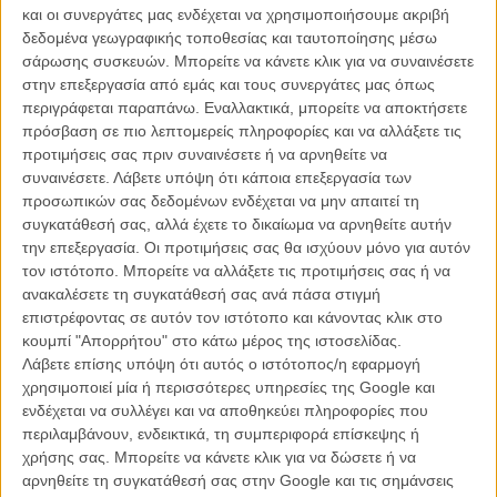
και οι συνεργάτες μας ενδέχεται να χρησιμοποιήσουμε ακριβή
δεδομένα γεωγραφικής τοποθεσίας και ταυτοποίησης μέσω
σάρωσης συσκευών. Μπορείτε να κάνετε κλικ για να συναινέσετε
στην επεξεργασία από εμάς και τους συνεργάτες μας όπως
περιγράφεται παραπάνω. Εναλλακτικά, μπορείτε να αποκτήσετε
πρόσβαση σε πιο λεπτομερείς πληροφορίες και να αλλάξετε τις
προτιμήσεις σας πριν συναινέσετε ή να αρνηθείτε να
συναινέσετε.
Λάβετε υπόψη ότι κάποια επεξεργασία των
προσωπικών σας δεδομένων ενδέχεται να μην απαιτεί τη
συγκατάθεσή σας, αλλά έχετε το δικαίωμα να αρνηθείτε αυτήν
την επεξεργασία. Οι προτιμήσεις σας θα ισχύουν μόνο για αυτόν
τον ιστότοπο. Μπορείτε να αλλάξετε τις προτιμήσεις σας ή να
Dream / Σεμίραμις Μαμάτα
ανακαλέσετε τη συγκατάθεσή σας ανά πάσα στιγμή
επιστρέφοντας σε αυτόν τον ιστότοπο και κάνοντας κλικ στο
Η κριτική επιτροπή αποτελείται από τη Χρύσα Γκούμα, την
κουμπί "Απορρήτου" στο κάτω μέρος της ιστοσελίδας.
Αναστασία Παπαδοπούλου, τη Δανάη Σπαθάρα, τον Γιάννη
Λάβετε επίσης υπόψη ότι αυτός ο ιστότοπος/η εφαρμογή
Χριστοφόρου και τη Λορ Γκοασγκέν, ενώ παρουσιαστής της
χρησιμοποιεί μία ή περισσότερες υπηρεσίες της Google και
βραδιάς θα είναι ο ηθοποιός φωνής Ορέστης Μήλιος.
ενδέχεται να συλλέγει και να αποθηκεύει πληροφορίες που
περιλαμβάνουν, ενδεικτικά, τη συμπεριφορά επίσκεψης ή
Η εκδήλωση αποκτά και διεθνή διάσταση, καθώς θα παρουσιαστεί
χρήσης σας. Μπορείτε να κάνετε κλικ για να δώσετε ή να
η ελληνική αποστολή που θα συμμετάσχει στο
Annecy
αρνηθείτε τη συγκατάθεσή σας στην Google και τις σημάνσεις
International Animation Film Festival & Market
, το