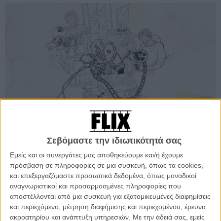
50.000.000 Tons of Landscape / Στέφανος Ρόκος - Φωκίων Ξένος
Σεβόμαστε την ιδιωτικότητά σας
Στη φετινή διοργάνωση απονέμονται τα βραβεία Καλύτερης Ταινίας
Εμείς και οι συνεργάτες μας αποθηκεύουμε και/ή έχουμε
Animation «Στράτος Στασινός», Σκηνοθεσίας, Σεναρίου, Μουσικής
πρόσβαση σε πληροφορίες σε μια συσκευή, όπως τα cookies,
και Ηχητικού Σχεδιασμού, Καλύτερης Σπουδαστικής Ταινίας και
και επεξεργαζόμαστε προσωπικά δεδομένα, όπως μοναδικοί
Καλύτερης Κατά Παραγγελία Ταινίας ή Τηλεοπτικής Σειράς.
αναγνωριστικοί και προσαρμοσμένες πληροφορίες που
Παράλληλα, θεσμοθετείται για πρώτη φορά το Βραβείο Character
αποστέλλονται από μια συσκευή για εξατομικευμένες διαφημίσεις
Design, αναγνωρίζοντας τον καθοριστικό ρόλο του σχεδιασμού
και περιεχόμενο, μέτρηση διαφήμισης και περιεχομένου, έρευνα
χαρακτήρων στη δημιουργική διαδικασία του animation.
ακροατηρίου και ανάπτυξη υπηρεσιών.
Με την άδειά σας, εμείς