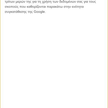
τρίτων μερών της για τη χρήση των δεδομένων σας για τους
σημαντικότερο φεστιβάλ animation παγκοσμίως, το οποίο
σκοπούς που καθορίζονται παρακάτω στην ενότητα
πραγματοποιείται φέτος από τις 21 έως τις 27 Ιουνίου.
συγκατάθεσης της Google.
Holy Shit / Ταξιάρχης Δεληγιάννης - Βασίλης Τσιουβάρας
Αναζητήστε περισσότερες πληροφορίες μέσα από την
επίσημη ιστοσελίδα του
ASIFA
και στο info@asifahellas.eu,
καθώς και μέσα από τα επίσημα προφίλ του στο
Facebook