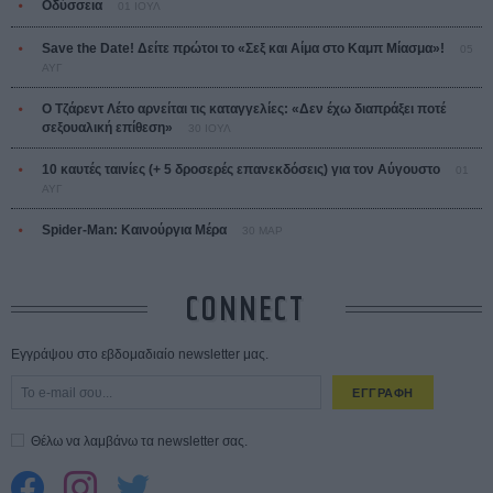
Οδύσσεια
01 ΙΟΥΛ
Save the Date! Δείτε πρώτοι το «Σεξ και Αίμα στο Καμπ Μίασμα»!
05
ΑΥΓ
Ο Τζάρεντ Λέτο αρνείται τις καταγγελίες: «Δεν έχω διαπράξει ποτέ
σεξουαλική επίθεση»
30 ΙΟΥΛ
10 καυτές ταινίες (+ 5 δροσερές επανεκδόσεις) για τον Αύγουστο
01
ΑΥΓ
Spider-Man: Καινούργια Μέρα
30 ΜΑΡ
CONNECT
Εγγράψου στο εβδομαδιαίο newsletter μας.
ΕΓΓΡΑΦΗ
Θέλω να λαμβάνω τα newsletter σας.