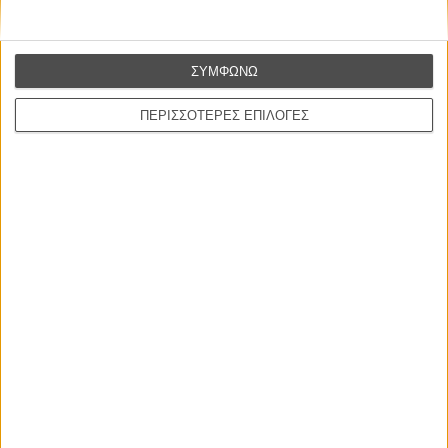
ΝΕΕΣ ΤΑΙΝΙΕΣ
ΣΥΜΦΩΝΩ
Ο Παραχαράκτης
L’ Affaire Bojarski (The Moneymaker)
του Ζαν-Πολ Σαλομέ
ΠΕΡΙΣΣΟΤΕΡΕΣ ΕΠΙΛΟΓΕΣ
Γνήσιο Αντίγραφο
Certified Copy (Copie Conforme)
του Αμπάς Κιαροστάμι
Ο Κλειδαράς του Ενός Εκατομμυρίου
Le Million
του Γκρεγκουάρ Βινιερόν
Αυτό που Ξέρουν οι Γυναίκες
Pour le Plaisir
του Ρεέμ Κερισί