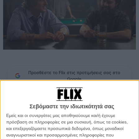
Προσθέστε το Flix στις προτιμήσεις σας στο
Google
Ο Ζακ Γαλιφιανάκης, είναι ταλαντούχος, χαριτωμένος, και ναι τον
συμπαθούμε.
Σεβόμαστε την ιδιωτικότητά σας
Εμείς και οι συνεργάτες μας αποθηκεύουμε και/ή έχουμε
Ο Μάθιου Γουάινερ είναι υπεύθυνος για μια από τις καλύτερες
πρόσβαση σε πληροφορίες σε μια συσκευή, όπως τα cookies,
σειρές της αμερικάνικης τηλεόρασης.
και επεξεργαζόμαστε προσωπικά δεδομένα, όπως μοναδικοί
αναγνωριστικοί και προσαρμοσμένες πληροφορίες που
Κι ο Οουεν Γουίλσον, εντάξει, είναι ΟΚ κι αυτός.