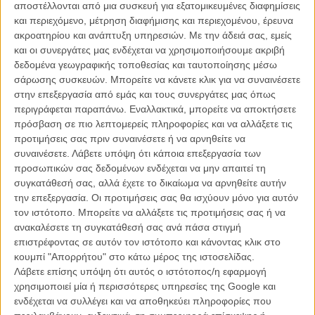
αποστέλλονται από μια συσκευή για εξατομικευμένες διαφημίσεις
και περιεχόμενο, μέτρηση διαφήμισης και περιεχομένου, έρευνα
Ομως βλέποντας τους τρέιλερ του «Are You Here» μοιάζει μάλλον
ακροατηρίου και ανάπτυξη υπηρεσιών.
Με την άδειά σας, εμείς
δύσκολο να ενθουσιαστείς με όσα υπόσχεται: ναι, μια εν δυνάμει
και οι συνεργάτες μας ενδέχεται να χρησιμοποιήσουμε ακριβή
συγκινητική ιστορία για μια φιλία που όπως λέει ο χαρακτήρας του
δεδομένα γεωγραφικής τοποθεσίας και ταυτοποίησης μέσω
Γουίλσον «είναι πολύ πιο σπάνια από την αγάπη, γιατί κανείς δεν
σάρωσης συσκευών. Μπορείτε να κάνετε κλικ για να συναινέσετε
έχει να κερδίσει τίποτα από αυτή».
στην επεξεργασία από εμάς και τους συνεργάτες μας όπως
περιγράφεται παραπάνω. Εναλλακτικά, μπορείτε να αποκτήσετε
Ομως αν το «Are you Here» θέλει να είναι κωμωδία δεν μοιάζει να
πρόσβαση σε πιο λεπτομερείς πληροφορίες και να αλλάξετε τις
έχει πολλά πετυχημένα αστείες (υποθέτουμε αν είχε, μερικά από
προτιμήσεις σας πριν συναινέσετε ή να αρνηθείτε να
αυτά θα βρίσκονταν στο τρέιλερ) κι αν θέλει να είναι δράμα, θα
συναινέσετε.
Λάβετε υπόψη ότι κάποια επεξεργασία των
χρειαζόταν κάτι πιο σοβαρό από την ιστορία ενός λίγο πολύ
προσωπικών σας δεδομένων ενδέχεται να μην απαιτεί τη
τρελούτσικου άντρα που μάχεται την αδελφή του για την
συγκατάθεσή σας, αλλά έχετε το δικαίωμα να αρνηθείτε αυτήν
κληρονομιά του πατέρα τους.
την επεξεργασία. Οι προτιμήσεις σας θα ισχύουν μόνο για αυτόν
τον ιστότοπο. Μπορείτε να αλλάξετε τις προτιμήσεις σας ή να
Δείτε το τρέιλερ για το φιλμ, που έκανε την πρεμιέρα του στο
ανακαλέσετε τη συγκατάθεσή σας ανά πάσα στιγμή
φεστιβάλ του Τορόντο με όχι ακριβώς θριαμβευτικές κριτικές.
επιστρέφοντας σε αυτόν τον ιστότοπο και κάνοντας κλικ στο
κουμπί "Απορρήτου" στο κάτω μέρος της ιστοσελίδας.
Λάβετε επίσης υπόψη ότι αυτός ο ιστότοπος/η εφαρμογή
χρησιμοποιεί μία ή περισσότερες υπηρεσίες της Google και
ενδέχεται να συλλέγει και να αποθηκεύει πληροφορίες που