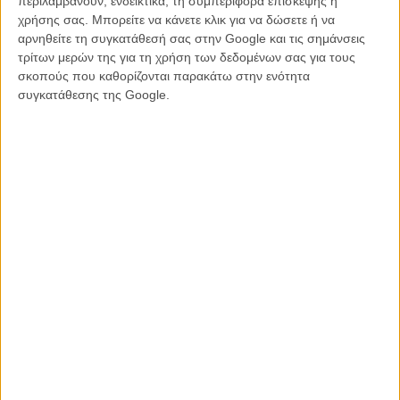
περιλαμβάνουν, ενδεικτικά, τη συμπεριφορά επίσκεψης ή
χρήσης σας. Μπορείτε να κάνετε κλικ για να δώσετε ή να
αρνηθείτε τη συγκατάθεσή σας στην Google και τις σημάνσεις
τρίτων μερών της για τη χρήση των δεδομένων σας για τους
σκοπούς που καθορίζονται παρακάτω στην ενότητα
συγκατάθεσης της Google.
Διαβάστε ακόμη:
«Mad Men», 7η σεζόν, 7ο επεισόδιο: Our communication is
telepathy
Το «Birdman» του Ινιάριτου είναι έτοιμο για τα Οσκαρ του
Οι Mad Men πριν γίνουν Mad Men
O Μπαράκ Ομπάμα στο Between two Ferns του Ζακ