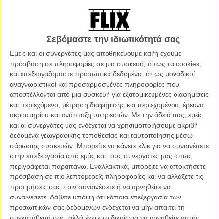
Σεβόμαστε την ιδιωτικότητά σας
Εμείς και οι συνεργάτες μας αποθηκεύουμε και/ή έχουμε
πρόσβαση σε πληροφορίες σε μια συσκευή, όπως τα cookies,
και επεξεργαζόμαστε προσωπικά δεδομένα, όπως μοναδικοί
αναγνωριστικοί και προσαρμοσμένες πληροφορίες που
αποστέλλονται από μια συσκευή για εξατομικευμένες διαφημίσεις
και περιεχόμενο, μέτρηση διαφήμισης και περιεχομένου, έρευνα
ακροατηρίου και ανάπτυξη υπηρεσιών.
Με την άδειά σας, εμείς
και οι συνεργάτες μας ενδέχεται να χρησιμοποιήσουμε ακριβή
δεδομένα γεωγραφικής τοποθεσίας και ταυτοποίησης μέσω
23:00 | «Νυχτερινός Εκφωνητής» (2024)
σάρωσης συσκευών. Μπορείτε να κάνετε κλικ για να συναινέσετε
στην επεξεργασία από εμάς και τους συνεργάτες μας όπως
Σκηνοθεσία: Ρένος Χαραλαμπίδης
περιγράφεται παραπάνω. Εναλλακτικά, μπορείτε να αποκτήσετε
Πρωταγωνιστούν: Ρένος Χαραλαμπίδης, Ελευθερία Στάμου,
πρόσβαση σε πιο λεπτομερείς πληροφορίες και να αλλάξετε τις
Μαργαρίτα Αμαραντίδη
προτιμήσεις σας πριν συναινέσετε ή να αρνηθείτε να
συναινέσετε.
Λάβετε υπόψη ότι κάποια επεξεργασία των
Σύνοψη: Ένας βετεράνος νυχτερινός ραδιοφωνικός εκφωνητής την
προσωπικών σας δεδομένων ενδέχεται να μην απαιτεί τη
βραδιά που γίνεται 50 και συνειδητοποιεί με αμηχανία ότι πια δεν
συγκατάθεσή σας, αλλά έχετε το δικαίωμα να αρνηθείτε αυτήν