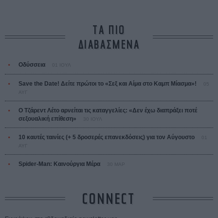
ΤΑ ΠΙΟ
ΔΙΑΒΑΣΜΕΝΑ
Οδύσσεια
01 ΙΟΥΛ
Save the Date! Δείτε πρώτοι το «Σεξ και Αίμα στο Καμπ Μίασμα»!
05
ΑΥΓ
Ο Τζάρεντ Λέτο αρνείται τις καταγγελίες: «Δεν έχω διαπράξει ποτέ
σεξουαλική επίθεση»
30 ΙΟΥΛ
10 καυτές ταινίες (+ 5 δροσερές επανεκδόσεις) για τον Αύγουστο
01
ΑΥΓ
Spider-Man: Καινούργια Μέρα
30 ΜΑΡ
CONNECT