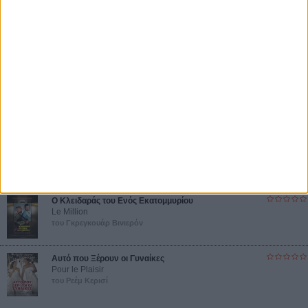
Βιμ Βέντερς
Συνέντευξη
ΝΕΕΣ ΤΑΙΝΙΕΣ
Ο Παραχαράκτης
L’ Affaire Bojarski (The Moneymaker)
του Ζαν-Πολ Σαλομέ
Γνήσιο Αντίγραφο
Certified Copy (Copie Conforme)
του Αμπάς Κιαροστάμι
Ο Κλειδαράς του Ενός Εκατομμυρίου
Le Million
του Γκρεγκουάρ Βινιερόν
Αυτό που Ξέρουν οι Γυναίκες
Pour le Plaisir
του Ρεέμ Κερισί