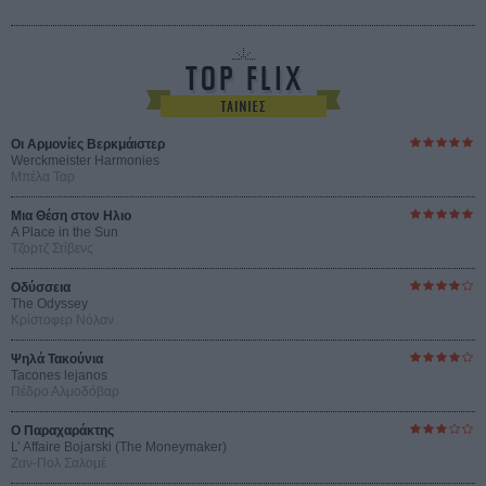
Οι Αρμονίες Βερκμάιστερ
Werckmeister Harmonies
Μπέλα Ταρ
Μια Θέση στον Ηλιο
A Place in the Sun
Τζορτζ Στίβενς
Οδύσσεια
The Odyssey
Κρίστοφερ Νόλαν
Ψηλά Τακούνια
Tacones lejanos
Πέδρο Αλμοδόβαρ
Ο Παραχαράκτης
L’ Affaire Bojarski (The Moneymaker)
Ζαν-Πολ Σαλομέ