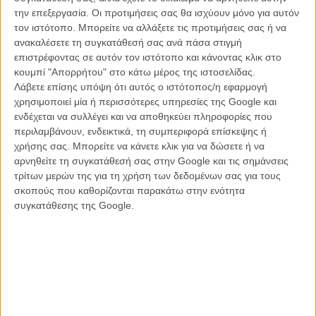
συγκαταλέγεται στους νέους, ξετυλίγει στον αέρα τη ζωή του.
την επεξεργασία. Οι προτιμήσεις σας θα ισχύουν μόνο για αυτόν
Άξονας της εκπομπής είναι η αναζήτησης ενός ξεχασμένου έρωτα
τον ιστότοπο. Μπορείτε να αλλάξετε τις προτιμήσεις σας ή να
σε εκκρεμότητα από την εποχή που υπηρετούσε ως εύζωνας, μέσα
ανακαλέσετε τη συγκατάθεσή σας ανά πάσα στιγμή
από τα ερωτικά και όχι μόνο μηνύματα που διέσωσε ένας παλιός
επιστρέφοντας σε αυτόν τον ιστότοπο και κάνοντας κλικ στο
τηλεφωνητής. Βγάζοντας στον αέρα τα παθιασμένα ηχογραφημένα
κουμπί "Απορρήτου" στο κάτω μέρος της ιστοσελίδας.
μηνύματα από τις αρχές του ‘90, θα προσπαθήσει να εντοπίσει
Λάβετε επίσης υπόψη ότι αυτός ο ιστότοπος/η εφαρμογή
αυτήν την γυναίκα και να την πείσει από το μικρόφωνο να του
χρησιμοποιεί μία ή περισσότερες υπηρεσίες της Google και
τηλεφωνήσει.
ενδέχεται να συλλέγει και να αποθηκεύει πληροφορίες που
περιλαμβάνουν, ενδεικτικά, τη συμπεριφορά επίσκεψης ή
Παρασκευή 17 Ιουλίου
χρήσης σας. Μπορείτε να κάνετε κλικ για να δώσετε ή να
αρνηθείτε τη συγκατάθεσή σας στην Google και τις σημάνσεις
τρίτων μερών της για τη χρήση των δεδομένων σας για τους
σκοπούς που καθορίζονται παρακάτω στην ενότητα
συγκατάθεσης της Google.