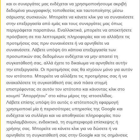
Αίγιο καθ’ όλη σχεδόν τη φεστιβαλική εβδομάδα. Παρέδωσε και ένα
και οι συνεργάτες μας ενδέχεται να χρησιμοποιήσουμε ακριβή
ξεχωριστό ανοιχτό masterclass γύρω από τη διαδρομή και τη
δεδομένα γεωγραφικής τοποθεσίας και ταυτοποίησης μέσω
χαρακτηριστική φιλμική του γλώσσα, ενώ ήταν ιδιαίτερα
σάρωσης συσκευών. Μπορείτε να κάνετε κλικ για να συναινέσετε
φορτισμένος όταν παρέλαβε την τιμητική διάκριση από τον Δήμαρχο
στην επεξεργασία από εμάς και τους συνεργάτες μας όπως
Αιγιαλείας κ. Παναγιώτη Ανδριόπουλο στην τελετή λήξης, πριν την
περιγράφεται παραπάνω. Εναλλακτικά, μπορείτε να αποκτήσετε
προβολή της «Φλέβας», μην μπορώντας να κρύψει τη συγκίνησή
πρόσβαση σε πιο λεπτομερείς πληροφορίες και να αλλάξετε τις
του για την τιμή που του έγινε από τη διοργάνωση.
προτιμήσεις σας πριν συναινέσετε ή να αρνηθείτε να
συναινέσετε.
Λάβετε υπόψη ότι κάποια επεξεργασία των
προσωπικών σας δεδομένων ενδέχεται να μην απαιτεί τη
συγκατάθεσή σας, αλλά έχετε το δικαίωμα να αρνηθείτε αυτήν
την επεξεργασία. Οι προτιμήσεις σας θα ισχύουν μόνο για αυτόν
τον ιστότοπο. Μπορείτε να αλλάξετε τις προτιμήσεις σας ή να
ανακαλέσετε τη συγκατάθεσή σας ανά πάσα στιγμή
επιστρέφοντας σε αυτόν τον ιστότοπο και κάνοντας κλικ στο
κουμπί "Απορρήτου" στο κάτω μέρος της ιστοσελίδας.
Λάβετε επίσης υπόψη ότι αυτός ο ιστότοπος/η εφαρμογή
χρησιμοποιεί μία ή περισσότερες υπηρεσίες της Google και
ενδέχεται να συλλέγει και να αποθηκεύει πληροφορίες που
περιλαμβάνουν, ενδεικτικά, τη συμπεριφορά επίσκεψης ή
χρήσης σας. Μπορείτε να κάνετε κλικ για να δώσετε ή να
αρνηθείτε τη συγκατάθεσή σας στην Google και τις σημάνσεις