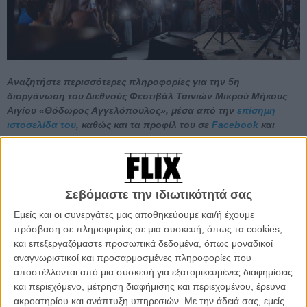
Αναζητήστε περισσότερες πληροφορίες για την 5η
διοργάνωση του Διεθνούς Φεστιβάλ Ταινιών Μικρού Μήκους
Αιγίου «Θόδωρος Αγγελόπουλος», μέσα από την
επίσημη
ιστοσελίδα του
, καθώς και τα προφίλ του σε
Facebook
και
Instagram
.
Και ολοκληρώθηκε κινηματογραφικά, την Κυριακή που μας πέρασε,
με την προβολή της «Σπασμένης Φλέβας» του Γιάννη Οικονομίδη,
Σεβόμαστε την ιδιωτικότητά σας
με τον σκηνοθέτη να συνομιλεί με το κοινό, παρέα με τον ηθοποιό
Στάθη Σταμουλακάτο και τον διευθυντή φωτογραφίας Δημήτρη
Εμείς και οι συνεργάτες μας αποθηκεύουμε και/ή έχουμε
Κατσαΐτη.
πρόσβαση σε πληροφορίες σε μια συσκευή, όπως τα cookies,
και επεξεργαζόμαστε προσωπικά δεδομένα, όπως μοναδικοί
Θα λέγαμε, τρόπον τινά, πως η φετινή έκδοση ήταν αφιερωμένη
αναγνωριστικοί και προσαρμοσμένες πληροφορίες που
στον δημιουργό του «Σπιρτόκουτου», που επίσης προβλήθηκε στη
αποστέλλονται από μια συσκευή για εξατομικευμένες διαφημίσεις
διάρκειά της, όπως εξάλλου και η «Μπαλάντα της Τρύπιας
και περιεχόμενο, μέτρηση διαφήμισης και περιεχομένου, έρευνα
Καρδιάς», παρουσία πάντα του ιδίου, ο οποίος παρευρέθηκε στο
ακροατηρίου και ανάπτυξη υπηρεσιών.
Με την άδειά σας, εμείς