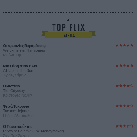
Οι Αρμονίες Βερκμάιστερ
Werckmeister Harmonies
Μπέλα Ταρ
Μια Θέση στον Ηλιο
A Place in the Sun
Τζορτζ Στίβενς
Οδύσσεια
The Odyssey
Κρίστοφερ Νόλαν
Ψηλά Τακούνια
Tacones lejanos
Πέδρο Αλμοδόβαρ
Ο Παραχαράκτης
L’ Affaire Bojarski (The Moneymaker)
Ζαν-Πολ Σαλομέ