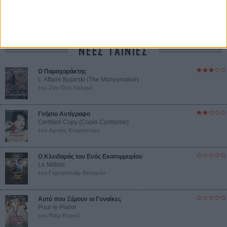
Βιμ Βέντερς
Συνέντευξη
ΝΕΕΣ ΤΑΙΝΙΕΣ
Ο Παραχαράκτης
L’ Affaire Bojarski (The Moneymaker)
του Ζαν-Πολ Σαλομέ
Γνήσιο Αντίγραφο
Certified Copy (Copie Conforme)
του Αμπάς Κιαροστάμι
Ο Κλειδαράς του Ενός Εκατομμυρίου
Le Million
του Γκρεγκουάρ Βινιερόν
Αυτό που Ξέρουν οι Γυναίκες
Pour le Plaisir
του Ρεέμ Κερισί