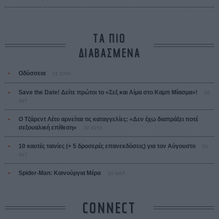
ΤΑ ΠΙΟ
ΔΙΑΒΑΣΜΕΝΑ
Οδύσσεια
01 ΙΟΥΛ
Save the Date! Δείτε πρώτοι το «Σεξ και Αίμα στο Καμπ Μίασμα»!
05
ΑΥΓ
Ο Τζάρεντ Λέτο αρνείται τις καταγγελίες: «Δεν έχω διαπράξει ποτέ
σεξουαλική επίθεση»
30 ΙΟΥΛ
10 καυτές ταινίες (+ 5 δροσερές επανεκδόσεις) για τον Αύγουστο
01
ΑΥΓ
Spider-Man: Καινούργια Μέρα
30 ΜΑΡ
CONNECT