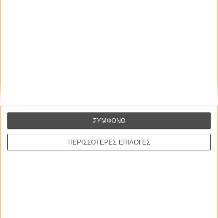
Αναζητήστε περισσότερες πληροφορίες για το 39ο Συνέδριο
της Ομοσπονδίας Κινηματογραφικών Λεσχών Ελλάδας στo
λογαριασμό της Κινηματογραφικής Λέσχης Καρύστου στο
Facebook
και το
Instagram
.
ΣΥΜΦΩΝΩ
ΠΕΡΙΣΣΟΤΕΡΕΣ ΕΠΙΛΟΓΕΣ