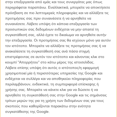
στην επεξεργασία από εμάς και τους συνεργάτες μας όπως
περιγράφεται παραπάνω. Εναλλακτικά, μπορείτε να αποκτήσετε
πρόσβαση σε πιο λεπτομερείς πληροφορίες και να αλλάξετε τις
προτιμήσεις σας πριν συναινέσετε ή να αρνηθείτε να
συναινέσετε.
Λάβετε υπόψη ότι κάποια επεξεργασία των
προσωπικών σας δεδομένων ενδέχεται να μην απαιτεί τη
συγκατάθεσή σας, αλλά έχετε το δικαίωμα να αρνηθείτε αυτήν
την επεξεργασία. Οι προτιμήσεις σας θα ισχύουν μόνο για αυτόν
τον ιστότοπο. Μπορείτε να αλλάξετε τις προτιμήσεις σας ή να
ανακαλέσετε τη συγκατάθεσή σας ανά πάσα στιγμή
επιστρέφοντας σε αυτόν τον ιστότοπο και κάνοντας κλικ στο
κουμπί "Απορρήτου" στο κάτω μέρος της ιστοσελίδας.
Λάβετε επίσης υπόψη ότι αυτός ο ιστότοπος/η εφαρμογή
χρησιμοποιεί μία ή περισσότερες υπηρεσίες της Google και
Πρόγραμμα Συνεδρίου
ενδέχεται να συλλέγει και να αποθηκεύει πληροφορίες που
περιλαμβάνουν, ενδεικτικά, τη συμπεριφορά επίσκεψης ή
Πέμπτη 11-6-2026: Προ-συνεδριακές εκδηλώσεις
χρήσης σας. Μπορείτε να κάνετε κλικ για να δώσετε ή να
αρνηθείτε τη συγκατάθεσή σας στην Google και τις σημάνσεις
Μία μέρα πριν την επίσημη έναρξη του συνεδρίου, την Πέμπτη 11
τρίτων μερών της για τη χρήση των δεδομένων σας για τους
Ιουνίου, θα πραγματοποιηθεί προβολή δύο ταινιών μικρού μήκους,
σκοπούς που καθορίζονται παρακάτω στην ενότητα
τις οποίες θα ακολουθήσουν και συζητήσεις με σκηνοθέτες και
συγκατάθεσης της Google.
συντελεστές. Η πρώτη ταινία, το «Νήμα» του Νικόλα Κυπραίου