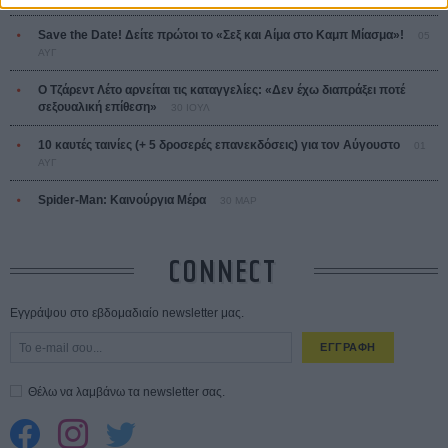
Save the Date! Δείτε πρώτοι το «Σεξ και Αίμα στο Καμπ Μίασμα»!
05
ΑΥΓ
Ο Τζάρεντ Λέτο αρνείται τις καταγγελίες: «Δεν έχω διαπράξει ποτέ
σεξουαλική επίθεση»
30 ΙΟΥΛ
10 καυτές ταινίες (+ 5 δροσερές επανεκδόσεις) για τον Αύγουστο
01
ΑΥΓ
Spider-Man: Καινούργια Μέρα
30 ΜΑΡ
CONNECT
Εγγράψου στο εβδομαδιαίο newsletter μας.
ΕΓΓΡΑΦΗ
Θέλω να λαμβάνω τα newsletter σας.