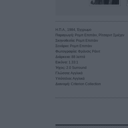
Η.Π.Α., 1984, Έγχρωμο
Παραγωγή:
Ρομπ Επστάιν, Ρίτσαρντ Σμιέχεν
Σκηνοθεσία:
Ρομπ Επστάιν
Σενάριο:
Ρομπ Επστάιν
Φωτογραφία:
Φράνσις Ράιντ
Διάρκεια:
88 λεπτά
Εικόνα:
1.33:1
Ήχος:
2.0 Surround
Γλώσσα:
Αγγλικά
Υπότιτλοι:
Αγγλικά
Διανομή:
Criterion Collection