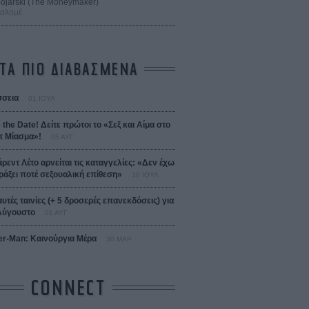
 Bojarski (The Moneymaker)
Σαλομέ
ΤΑ ΠΙΟ ΔΙΑΒΑΣΜΕΝΑ
σεια
01 ΙΟΥΛ
 the Date! Δείτε πρώτοι το «Σεξ και Αίμα στο
 Μίασμα»!
05 ΑΥΓ
άρεντ Λέτο αρνείται τις καταγγελίες: «Δεν έχω
ράξει ποτέ σεξουαλική επίθεση»
30 ΙΟΥΛ
αυτές ταινίες (+ 5 δροσερές επανεκδόσεις) για
Αύγουστο
01 ΑΥΓ
er-Man: Καινούργια Μέρα
30 ΜΑΡ
CONNECT