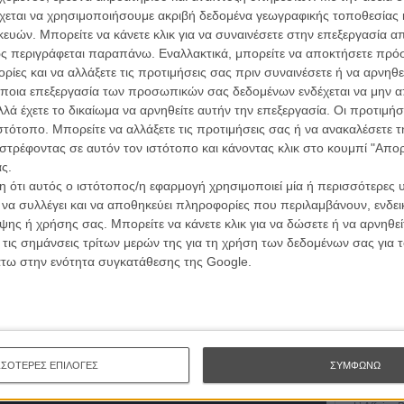
χεται να χρησιμοποιήσουμε ακριβή δεδομένα γεωγραφικής τοποθεσίας 
ών. Μπορείτε να κάνετε κλικ για να συναινέσετε στην επεξεργασία απ
ν ηθοποιό και ακτιβιστή Χάρβεϊ Φιρστάιν, ο Επστάιν
ς περιγράφεται παραπάνω. Εναλλακτικά, μπορείτε να αποκτήσετε πρό
ς θρυλικής οδού Κάστρο, εκεί όπου ξεκίνησε η
ίες και να αλλάξετε τις προτιμήσεις σας πριν συναινέσετε ή να αρνηθεί
Κάστρο», όπως έμεινε περισσότερο γνωστός ο Μιλκ,
ποια επεξεργασία των προσωπικών σας δεδομένων ενδέχεται να μην απ
για τα δικαιώματα των γκέι. Και με φόντο μια πόλη εν
λά έχετε το δικαίωμα να αρνηθείτε αυτήν την επεξεργασία. Οι προτιμήσ
πορτρέτο των δύο πολιτικών αντιπάλων (του Μιλκ και
ιστότοπο. Μπορείτε να αλλάξετε τις προτιμήσεις σας ή να ανακαλέσετε
ώντας με αδρές γραμμές την βίαιη σύγκρουση της
στρέφοντας σε αυτόν τον ιστότοπο και κάνοντας κλικ στο κουμπί "Απ
Οι Αρμονί
ά της Αμερικής.
ς.
Werckmei
Μπέλα Τα
 ότι αυτός ο ιστότοπος/η εφαρμογή χρησιμοποιεί μία ή περισσότερες 
 έχει πετύχει το «The Times of Harvey Milk» δεν είναι
ι να συλλέγει και να αποθηκεύει πληροφορίες που περιλαμβάνουν, ενδεικ
του ακτιβισμού και να καταδείξει τη σημασία που είχε
Μια Θέση 
ης ή χρήσης σας. Μπορείτε να κάνετε κλικ για να δώσετε ή να αρνηθε
A Place in
αιωμάτων της γκέι κοινότητας η «θυσία» του Μιλκ.
Τζορτζ Στί
 τις σημάνσεις τρίτων μερών της για τη χρήση των δεδομένων σας για
ματικής δεινότητας και ιδανικής μείξης γεγονότων,
άτω στην ενότητα συγκατάθεσης της Google.
τορικής έρευνας, ο Επστάιν παραδίδει έναν σπαρακτικό
Οδύσσεια
The Odys
ε αναπάντεχα αλλά και δικαιωματικά το Οσκαρ
Κρίστοφε
ι ακόμη και σήμερα ως μια υπενθύμιση για το πως θα
ι σαν τον Χάρβεϊ Μιλκ.
Ψηλά Τακ
Tacones l
Πέδρο Αλ
ΣΣΟΤΕΡΕΣ ΕΠΙΛΟΓΕΣ
ΣΥΜΦΩΝΩ
Ο Παραχα