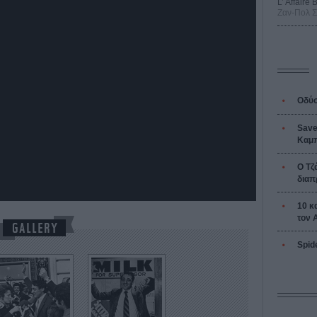
L’ Affaire
Ζαν-Πολ 
Οδύσ
Save
Καμπ
Ο Τζ
διαπ
10 κ
τον 
Spid