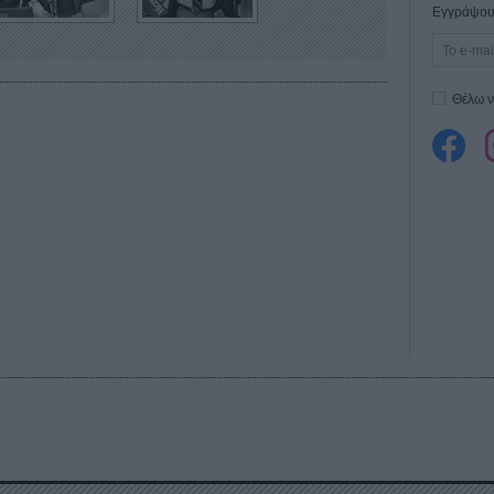
Εγγράψου 
Θέλω ν