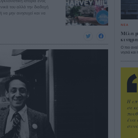
υγκλονιστική ιστορία ενός
νικά του αλλά την διαδοχή
 να μην ανησυχεί και να
ΝΕΑ
Μίλα μ
κινημα
Ο πιο ανα
νησιά και 
Η επ
σε κ
πουθ
ένα 
συνα