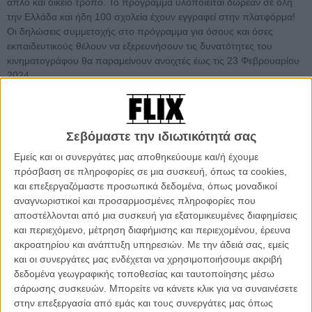
απλό και οικείο τρόπο. Το πρόγραμμα υλοποιείται δωρεάν σε όλη
την Ελλάδα και ήδη 100 σχολεία έχουν εγγραφεί στην πλατφόρμα!
Οι δηλώσεις συμμετοχής στο πρόγραμμα για όσους και όσες
εκπαιδευτικούς θέλουν να εξερευνήσουν τις δυνατότητες του
κινηματογράφου θα παραμείνουν ανοιχτές έως τις 23 Φεβρουαρίου
2024.
Σκοπός του προγράμματος είναι οι μαθητές και οι μαθήτριες να
γνωρίσουν την κινηματογραφική έκφραση μέσα από τη φόρμα των
ταινιών μικρού μήκους και παράλληλα να τους δοθεί ο χώρος να
Σεβόμαστε την ιδιωτικότητά σας
εκφραστούν αναφορικά με διάφορα επίκαιρα κοινωνικά θέματα που
Εμείς και οι συνεργάτες μας αποθηκεύουμε και/ή έχουμε
συνήθως δεν είναι εύκολο να συζητηθούν χωρίς αφορμή. Οι ταινίες
πρόσβαση σε πληροφορίες σε μια συσκευή, όπως τα cookies,
μικρού μήκους που προβάλλονται δημιουργήθηκαν στο πλαίσιο
και επεξεργαζόμαστε προσωπικά δεδομένα, όπως μοναδικοί
Σεμιναρίων κινηματογράφου του
Καρπού
και εξερευνούν με
αναγνωριστικοί και προσαρμοσμένες πληροφορίες που
βιωματικό τρόπο και μέσα από διαφορετικές κινηματογραφικές
αποστέλλονται από μια συσκευή για εξατομικευμένες διαφημίσεις
τεχνικές κοινωνικά θέματα όπως η ισότητα των φύλων, η αναπηρία,
και περιεχόμενο, μέτρηση διαφήμισης και περιεχομένου, έρευνα
η μετανάστευση, ζητήματα που συστηματικά απασχολούν τους
ακροατηρίου και ανάπτυξη υπηρεσιών.
Με την άδειά σας, εμείς
νέους.
και οι συνεργάτες μας ενδέχεται να χρησιμοποιήσουμε ακριβή
δεδομένα γεωγραφικής τοποθεσίας και ταυτοποίησης μέσω
σάρωσης συσκευών. Μπορείτε να κάνετε κλικ για να συναινέσετε
στην επεξεργασία από εμάς και τους συνεργάτες μας όπως