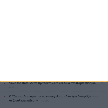
Οδύσσεια
The Odyssey
Κρίστοφερ Νόλαν
Ψηλά Τακούνια
Tacones lejanos
Πέδρο Αλμοδόβαρ
Ο Παραχαράκτης
L’ Affaire Bojarski (The Moneymaker)
Ζαν-Πολ Σαλομέ
MOST READ
Οδύσσεια
01 JUL
Save the Date! Δείτε πρώτοι το «Σεξ και Αίμα στο Καμπ Μίασμα»!
05
AUG
Ο Τζάρεντ Λέτο αρνείται τις καταγγελίες: «Δεν έχω διαπράξει ποτέ
σεξουαλική επίθεση»
30 JUL