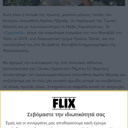
Αυτή είναι η ιστορία της πρώτης μεγάλου μήκους ταινίας του
Κύπριου σκηνοθέτη Αιμίλιου Αβραάμ, σε παραγωγή της Τώνιας
Μισιαλή και με πρωταγωνίστρια τη Νιόβη Χαραλάμπους. Το
«Σμαράγδα»
έκανε την παγκόσμια πρεμιέρα του στο Φεστιβάλ του
Ταλίν το 2024, στο διαγωνιστικό τμήμα Πρώτες Ταινίες, και την
πανελλαδική της στο 66 Διεθνές Φεστιβάλ Κινηματογράφου της
Θεσσαλονίκης.
Με αφορμή την κυκλοφορία της στις ελληνικές αίθουσες
(αποκλειστικά στο Cinobo Opera από Πέμπτη 12 Μαρτίου)
συναντήσαμε τον πρωτοεμφανιζόμενο σκηνοθέτη Αιμίλιο Αβραάμ και
συζητήσαμε για το πώς μία γυναίκα ηρωίδα μπορεί να κουβαλήσει
τις κοινές αγωνίες όλων, τι σημαίνει να εκφράζει κανείς τις ανησυχίες
του μέσα από το κοινωνικό σινεμά, αλλά και πώς η πρεμιέρα της
πρώτης του μεγάλου μήκους συνοδεύεται από μία εκρηκτική
πολιτική κατάσταση αυτή τη στιγμή στην Κύπρο και τον κόσμο.
Σεβόμαστε την ιδιωτικότητά σας
Εμείς και οι συνεργάτες μας αποθηκεύουμε και/ή έχουμε