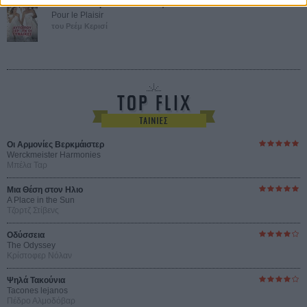
Αυτό που Ξέρουν οι Γυναίκες
Pour le Plaisir
του Ρεέμ Κερισί
Οι Αρμονίες Βερκμάιστερ
Werckmeister Harmonies
Μπέλα Ταρ
Μια Θέση στον Ηλιο
A Place in the Sun
Τζορτζ Στίβενς
Οδύσσεια
The Odyssey
Κρίστοφερ Νόλαν
Ψηλά Τακούνια
Tacones lejanos
Πέδρο Αλμοδόβαρ