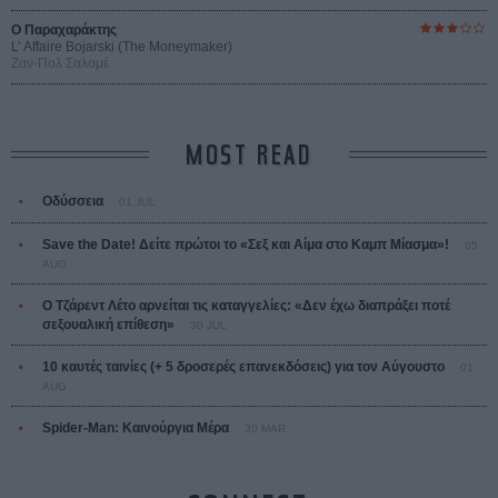
Ο Παραχαράκτης
L’ Affaire Bojarski (The Moneymaker)
Ζαν-Πολ Σαλομέ
MOST READ
Οδύσσεια
01 JUL
Save the Date! Δείτε πρώτοι το «Σεξ και Αίμα στο Καμπ Μίασμα»!
05
AUG
Ο Τζάρεντ Λέτο αρνείται τις καταγγελίες: «Δεν έχω διαπράξει ποτέ
σεξουαλική επίθεση»
30 JUL
10 καυτές ταινίες (+ 5 δροσερές επανεκδόσεις) για τον Αύγουστο
01
AUG
Spider-Man: Καινούργια Μέρα
30 MAR