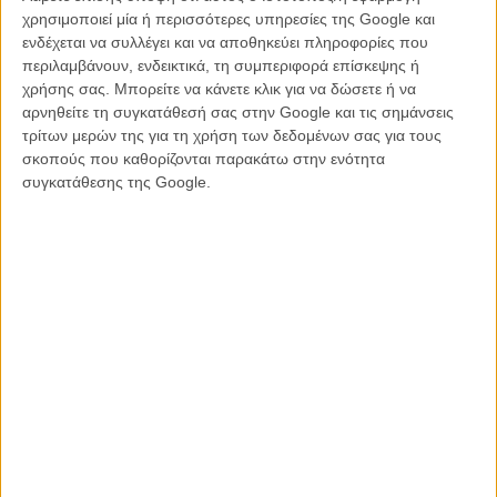
χρησιμοποιεί μία ή περισσότερες υπηρεσίες της Google και
ενδέχεται να συλλέγει και να αποθηκεύει πληροφορίες που
περιλαμβάνουν, ενδεικτικά, τη συμπεριφορά επίσκεψης ή
Μια ηρωίδα που πλησιάζει την μέση ηλικία, σε μια χώρα σε
χρήσης σας. Μπορείτε να κάνετε κλικ για να δώσετε ή να
οικονομική κρίση, με προσωπικά και επαγγελματικά
αρνηθείτε τη συγκατάθεσή σας στην Google και τις σημάνσεις
προβλήματα. Γιατί θέλησες στο σκηνοθετικό σου ντεμπούτο
τρίτων μερών της για τη χρήση των δεδομένων σας για τους
να αφηγηθείς αυτή την ιστορία; Πώς την εμπνεύστηκες και
σκοπούς που καθορίζονται παρακάτω στην ενότητα
ποια προσωπική σου αγωνία ήθελες να εκφράσεις πίσω από
συγκατάθεσης της Google.
την ιστορία της «Σμαράγδας»;
Ηθελα η πρώτη μου μεγάλου μήκους να είναι μια ιστορία που να με
αφορά. Στις μικρού μήκους είχα πειραματιστεί αρκετά με διαφορετικά
είδη και ύφη, αλλά εδώ ένιωσα την ανάγκη να πάω σε κάτι πιο ωμό
και ανθρώπινο, κάτι που να κουβαλά μια αλήθεια που με απασχολεί.
Η αφορμή για τη «Σμαράγδα» ήρθε από έναν πολύ κοντινό μου
άνθρωπο. Από μια ζωή που είχε δυσκολίες, τραύματα, πολλές
ανατροπές, αλλά και μια πολύ ιδιαίτερη δύναμη. Αυτό που με
συγκινούσε πάντα ήταν η στάση απέναντι στη ζωή. Το ότι, παρά
όλα όσα είχε περάσει, συνέχιζε να στέκεται όρθια με έναν δικό της
τρόπο, χωρίς να ζητά διαρκώς αποδοχή ή εξηγήσεις. Εκεί κάπου
γεννήθηκε και η «Σμαράγδα». Μέσα από την ιστορία της ήθελα να
μιλήσω για πράγματα που με απασχολούν κι εμένα προσωπικά: