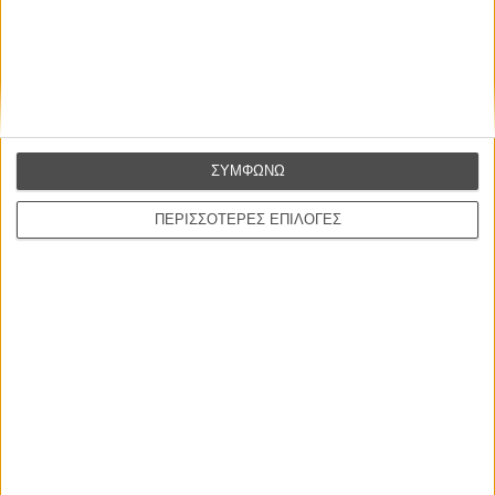
Ιταλία, 1964
Παραγωγή:
Μπερνάρντο Μπερτολούτσι
Σκηνοθεσία:
Μπερνάρντο Μπερτολούτσι
Σενάριο:
Μπερνάρντο Μπερτολούτσι, Τζιάνι Αμίκο
Φωτογραφία:
Αλντο Σκαβάρδα
Μοντάζ:
Ρομπέρτο Περπινιάνι
Μουσική:
Ενιο Μορικόνε
ΣΥΜΦΩΝΩ
Πρωταγωνιστούν:
Αντριάνα Αστι, Φραντσέσκο Μπαρίλι
Διάρκεια:
115 λεπτά
ΠΕΡΙΣΣΟΤΕΡΕΣ ΕΠΙΛΟΓΕΣ
Διανομή:
Weird Wave
ΠΟΥ ΠΑΙΖΕΤΑΙ;
ΜΗ ΧΑΣΕΤΕ