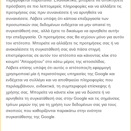
περιγράφεται παραπάνω. Εναλλακτικά, μπορείτε να αποκτήσετε
του καταβολές και τη μακάρια απραγία μιας πόλης που μανιχαϊστικά
πρόσβαση σε πιο λεπτομερείς πληροφορίες και να αλλάξετε τις
χωρίζεται από τον ομώνυμο ποταμό στη συνοικία των πλούσιων κι
προτιμήσεις σας πριν συναινέσετε ή να αρνηθείτε να
εκείνη των φτωχών, πνίγεται μέσα στην αβεβαιότητα και στα
συναινέσετε.
Λάβετε υπόψη ότι κάποια επεξεργασία των
διλήμματα που γεννιούνται ανάμεσα στις επιταγές του
προσωπικών σας δεδομένων ενδέχεται να μην απαιτεί τη
κομμουνιστικού κόμματος και τα διδάγματα του αριστερού
συγκατάθεσή σας, αλλά έχετε το δικαίωμα να αρνηθείτε αυτήν
δασκάλου του από τη μια μεριά και στην καθολική ανατροφή του
την επεξεργασία. Οι προτιμήσεις σας θα ισχύουν μόνο για αυτόν
από την άλλη.
τον ιστότοπο. Μπορείτε να αλλάξετε τις προτιμήσεις σας ή να
ανακαλέσετε τη συγκατάθεσή σας ανά πάσα στιγμή
Ο Φαμπρίτσιο χωρίζει από την Κλέλια, μια όμορφη, αλλά κενή
επιστρέφοντας σε αυτόν τον ιστότοπο και κάνοντας κλικ στο
κοπέλα της τάξης του, επειδή εκείνη αντιπροσωπεύει όλα όσα
κουμπί "Απορρήτου" στο κάτω μέρος της ιστοσελίδας.
αυτός θέλει να αποφύγει και λίγες ώρες μετά από μια θυελλώδη
Λάβετε επίσης υπόψη ότι αυτός ο ιστότοπος/η εφαρμογή
συζήτηση με τον φίλο του Αγκοστίνο, στην οποία αναφύονται για
χρησιμοποιεί μία ή περισσότερες υπηρεσίες της Google και
άλλη μια φορά τα αδιέξοδα της γενιάς τους και το χάσμα με τις
ενδέχεται να συλλέγει και να αποθηκεύει πληροφορίες που
απαιτήσεις των γονιών τους, πληροφορείται για τον τραγικό θάνατό
περιλαμβάνουν, ενδεικτικά, τη συμπεριφορά επίσκεψης ή
του φίλου του από πνιγμό, τον οποίο αποδίδει σε αυτοκτονία.
χρήσης σας. Μπορείτε να κάνετε κλικ για να δώσετε ή να
Διέξοδο στην υπαρξιακή του απελπισία θα βρει στο πρόσωπο της
αρνηθείτε τη συγκατάθεσή σας στην Google και τις σημάνσεις
θείας του, Τζίνα, η οποία επισκέπτεται την Πάρμα από το Μιλάνο,
τρίτων μερών της για τη χρήση των δεδομένων σας για τους
κατατρεγμένη από τους δικούς της δαίμονες. Ενάντια στις επιταγές
σκοπούς που καθορίζονται παρακάτω στην ενότητα
της ηθικής και τις κοινωνικές νόρμες, ο Φαμπρίτσιο θα συνάψει
συγκατάθεσης της Google.
ερωτική σχέση με τη θεία του, ίσως κι ως ύστατη αντίδραση στο
κατεστημένο, αυτή η μυστική και απαγορευμένη αγάπη, όμως, θα
καταδείξει ακόμα περισσότερο την αδυναμία του νεαρού άντρα να