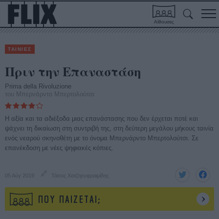
Αίθουσες
ΤΑΙΝΙΕΣ
Πριν την Επαναστάση
Prima della Rivoluzione
του Μπερνάρντο Μπερτολούτσι
Η αξία και τα αδιέξοδα μιας επανάστασης που δεν έρχεται ποτέ και
ψάχνει τη δικαίωση στη συντριβή της, στη δεύτερη μεγάλου μήκους ταινία
ενός νεαρού σκηνοθέτη με το όνομα Μπερνάρντο Μπερτολούτσι. Σε
επανέκδοση με νέες ψηφιακές κόπιες.
05 Αύγ 2019
Τάσος Χατζηευφραιμίδης
ΠΟΥ ΠΑΙΖΕΤΑΙ;