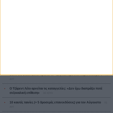
Ψηλά Τακούνια
Tacones lejanos
Πέδρο Αλμοδόβαρ
Ο Παραχαράκτης
L’ Affaire Bojarski (The Moneymaker)
Ζαν-Πολ Σαλομέ
ΤΑ ΠΙΟ
ΔΙΑΒΑΣΜΕΝΑ
Οδύσσεια
01 ΙΟΥΛ
Save the Date! Δείτε πρώτοι το «Σεξ και Αίμα στο Καμπ Μίασμα»!
05
ΑΥΓ
Ο Τζάρεντ Λέτο αρνείται τις καταγγελίες: «Δεν έχω διαπράξει ποτέ
σεξουαλική επίθεση»
30 ΙΟΥΛ
10 καυτές ταινίες (+ 5 δροσερές επανεκδόσεις) για τον Αύγουστο
01
ΑΥΓ