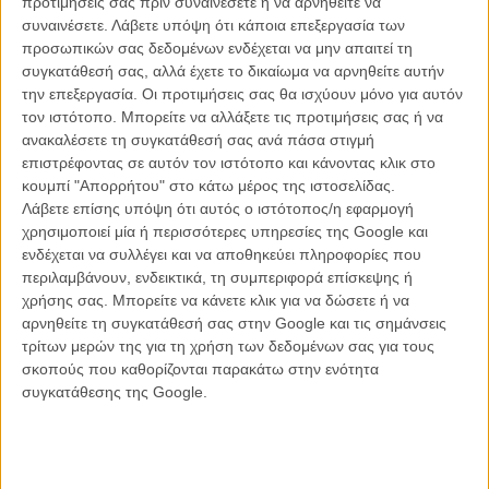
προτιμήσεις σας πριν συναινέσετε ή να αρνηθείτε να
συναινέσετε.
Λάβετε υπόψη ότι κάποια επεξεργασία των
προσωπικών σας δεδομένων ενδέχεται να μην απαιτεί τη
συγκατάθεσή σας, αλλά έχετε το δικαίωμα να αρνηθείτε αυτήν
ΝΕΑ
την επεξεργασία. Οι προτιμήσεις σας θα ισχύουν μόνο για αυτόν
Μίλα μου για καλοκαιρινά φεστιβάλ κινηματογράφου
τον ιστότοπο. Μπορείτε να αλλάξετε τις προτιμήσεις σας ή να
στην Ελλάδα
ανακαλέσετε τη συγκατάθεσή σας ανά πάσα στιγμή
επιστρέφοντας σε αυτόν τον ιστότοπο και κάνοντας κλικ στο
Ο πιο αναλυτικός οδηγός των καλοκαιρινών φεστιβάλ σε νησιά και ηπειρωτική
Ελλάδα είναι εδώ
κουμπί "Απορρήτου" στο κάτω μέρος της ιστοσελίδας.
Λάβετε επίσης υπόψη ότι αυτός ο ιστότοπος/η εφαρμογή
χρησιμοποιεί μία ή περισσότερες υπηρεσίες της Google και
ενδέχεται να συλλέγει και να αποθηκεύει πληροφορίες που
περιλαμβάνουν, ενδεικτικά, τη συμπεριφορά επίσκεψης ή
χρήσης σας. Μπορείτε να κάνετε κλικ για να δώσετε ή να
αρνηθείτε τη συγκατάθεσή σας στην Google και τις σημάνσεις
τρίτων μερών της για τη χρήση των δεδομένων σας για τους
Η επιτυχία είναι υπερτιμημένη. Δεν σε κάνει
σκοπούς που καθορίζονται παρακάτω στην ενότητα
καλύτερο, δεν σε πάει πουθενά η επιτυχία. Είναι
συγκατάθεσης της Google.
απλώς ένα ωραίο, ανεβαστικό, επιφανειακό
συναίσθημα.»