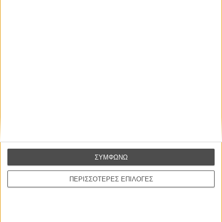
Οι Αρμονίες Βερκμάιστερ
Werckmeister Harmonies
Μπέλα Ταρ
Μια Θέση στον Ηλιο
A Place in the Sun
Τζορτζ Στίβενς
Οδύσσεια
The Odyssey
Κρίστοφερ Νόλαν
ΣΥΜΦΩΝΩ
Ψηλά Τακούνια
Tacones lejanos
ΠΕΡΙΣΣΟΤΕΡΕΣ ΕΠΙΛΟΓΕΣ
Πέδρο Αλμοδόβαρ
Ο Παραχαράκτης
L’ Affaire Bojarski (The Moneymaker)
Ζαν-Πολ Σαλομέ