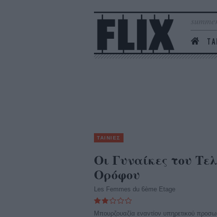
summer
ΤΑ
ΤΑΙΝΙΕΣ
Οι Γυναίκες του Τε
Ορόφου
Les Femmes du 6ème Εtage
Μπουρζουαζία εναντίον υπηρετικού προσωπ