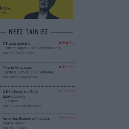
έντερς
ευξη
ΝΕΕΣ ΤΑΙΝΙΕΣ
Ο Παραχαράκτης
L’ Affaire Bojarski (The Moneymaker)
του Ζαν-Πολ Σαλομέ
Γνήσιο Αντίγραφο
Certified Copy (Copie Conforme)
του Αμπάς Κιαροστάμι
Ο Κλειδαράς του Ενός
Εκατομμυρίου
Le Million
του Γκρεγκουάρ Βινιερόν
Αυτό που Ξέρουν οι Γυναίκες
Pour le Plaisir
του Ρεέμ Κερισί