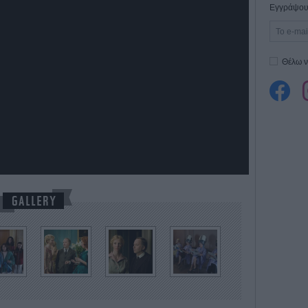
Εγγράψου 
Θέλω ν