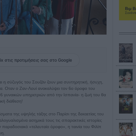
Βιμ Β
Συνέντ
ix στις προτιμήσεις σας στο Google
ι η σύζυγός του Σουζάν ζουν μια συντηρητική, ήσυχη,
α. Οταν ο Ζαν-Λουί ανακαλύψει τον 6ο όροφο του
ο 6 γυναικών υπηρετριών από την Ισπανία- η ζωή του θα
ική διάθεση!
ίσματα της υψηλής τάξης στο Παρίσι της δεκαετίας του
αλογυαλισμένα ασημικά τους τις σπαρακτικές ιστορίες
παραδοσιακό «τελευταίο όροφο», η ταινία του Φιλίπ
νη.