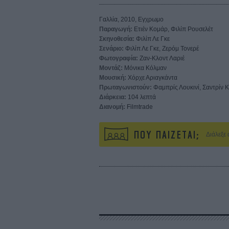
Γαλλία, 2010, Εγχρωμο
Παραγωγή:
Ετιέν Κομάρ, Φιλίπ Ρουσελέτ
Σκηνοθεσία:
Φιλίπ Λε Γκε
Σενάριο:
Φιλίπ Λε Γκε, Ζερόμ Τονερέ
Φωτογραφία:
Ζαν-Κλοντ Λαριέ
Μοντάζ:
Μόνικα Κόλμαν
Μουσική:
Χόρχε Αριαγκάντα
Πρωταγωνιστούν:
Φαμπρίς Λουκινί, Σαντρίν 
Διάρκεια:
104 λεπτά
Διανομή:
Filmtrade
ΠΟΥ ΠΑΙΖΕΤΑΙ;
Διάλεξε