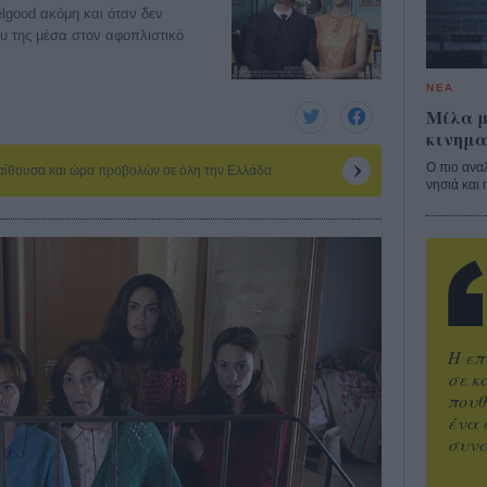
lgood ακόμη και όταν δεν
ου της μέσα στον αφοπλιστικό
ΝΕΑ
Μίλα μ
κινημα
Ο πιο ανα
 αίθουσα και ώρα προβολών σε όλη την Ελλάδα
νησιά και 
Η επ
σε κ
πουθ
ένα 
συνα