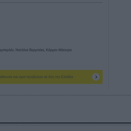
Κιμπερλέν, Νατάλια Βερμπέκε, Κάρμεν Μάουρα
 αίθουσα και ώρα προβολών σε όλη την Ελλάδα