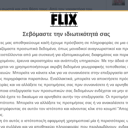
αι σωστά και στη θέση τους. Από τον χαρακτήρα του
ική χροιά και αφοπλιστική μελαγχολία ο
 θα ερωτευτεί την νεαρή Ισπανίδα υπηρέτρια που
ικός άνεμος αλλαγής, μέχρι τη νεόπλουτη σύζυγο του
ανάμεσα τους και η υπέροχη αλμοδοβαρική Κάρμεν
Σεβόμαστε την ιδιωτικότητά σας
 μια ζωή γεμάτη πάθος, νοσταλγία και στριμωγμένα
άτες μας αποθηκεύουμε και/ή έχουμε πρόσβαση σε πληροφορίες σε μια
νειρα για μια άλλη ζωή.
ργαζόμαστε προσωπικά δεδομένα, όπως μοναδικοί αναγνωριστικοί και 
Οι Αρμονί
Werckmei
στέλλονται από μια συσκευή για εξατομικευμένες διαφημίσεις και περ
 Γκε ενώνει δύο κόσμους που στην πραγματικότητα δεν
Μπέλα Τα
εχομένου, έρευνα ακροατηρίου και ανάπτυξη υπηρεσιών.
Με την άδειά σα
ακόμη και η χρήση του ασανσέρ είναι απαγορευμένη για
χεται να χρησιμοποιήσουμε ακριβή δεδομένα γεωγραφικής τοποθεσίας 
Μια Θέση 
χρησιμοποιεί τη σκάλα υπηρεσίας. Και το κάνει
ών. Μπορείτε να κάνετε κλικ για να συναινέσετε στην επεξεργασία απ
A Place in
ελευθερώνει όταν αντιπαραβάλλει τη νεκρική σιγή των
Τζορτζ Στί
ς περιγράφεται παραπάνω. Εναλλακτικά, μπορείτε να αποκτήσετε πρό
ό μουσική, παθιασμένες συζητήσεις και μικρές
ίες και να αλλάξετε τις προτιμήσεις σας πριν συναινέσετε ή να αρνηθεί
.
Οδύσσεια
ποια επεξεργασία των προσωπικών σας δεδομένων ενδέχεται να μην απ
The Odys
Κρίστοφε
λά έχετε το δικαίωμα να αρνηθείτε αυτήν την επεξεργασία. Οι προτιμήσ
, η ιστορία του Ζαν-Λουί δεν είναι παρά μια ρωγμή
ιστότοπο. Μπορείτε να αλλάξετε τις προτιμήσεις σας ή να ανακαλέσετε
υαζίας που γρήγορα θα ανακαλύψει πως ό,τι συμβαίνει
Ψηλά Τακ
στρέφοντας σε αυτόν τον ιστότοπο και κάνοντας κλικ στο κουμπί "Απ
Tacones l
οκτήτες τελευταίο όροφο είναι ένα κομμάτι πραγματικής
ς.
Πέδρο Αλ
Μια ρωγμή που σιγά σιγά θα μετατραπεί σε μανιφέστο
 ότι αυτός ο ιστότοπος/η εφαρμογή χρησιμοποιεί μία ή περισσότερες 
ε βγαλμένο λες μέσα από ένα παραμύθι.
Ο Παραχα
ι να συλλέγει και να αποθηκεύει πληροφορίες που περιλαμβάνουν, ενδεικ