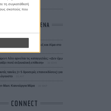
 Bojarski (The Moneymaker)
ίτε τη συγκατάθεσή
Σαλομέ
 τους σκοπούς που
ΤΑ ΠΙΟ ΔΙΑΒΑΣΜΕΝΑ
σεια
01 ΙΟΥΛ
 the Date! Δείτε πρώτοι το «Σεξ και Αίμα στο
 Μίασμα»!
05 ΑΥΓ
άρεντ Λέτο αρνείται τις καταγγελίες: «Δεν έχω
ράξει ποτέ σεξουαλική επίθεση»
30 ΙΟΥΛ
αυτές ταινίες (+ 5 δροσερές επανεκδόσεις) για
Αύγουστο
01 ΑΥΓ
er-Man: Καινούργια Μέρα
30 ΜΑΡ
CONNECT