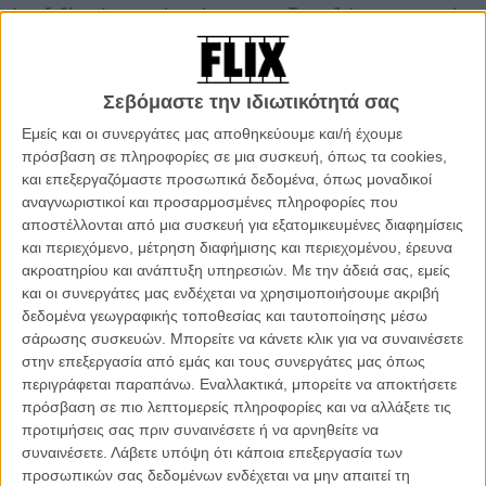
ένα εξαθλιωμένο ορεινό χαμόσπιτο στην Τραπεζούντα, συντροφιά
με την γριά μάνα του, την εξουθενωμένη και απελπισμένη σύζυγό
του και τα δυο παιδιά του. Τα λιγοστά ζωντανά που εκτρέφουν για
αναπαραγωγή, δεν τους παρέχουν παρά ελάχιστα. Το λογικό θα
Σεβόμαστε την ιδιωτικότητά σας
ήταν να έβρισκε κάποια δουλειά στο κοντινό ορυχείο όπως τον
πιέζει η οικογένειά του για να πληρώσουν τα αμέτρητα χρέη τους,
Εμείς και οι συνεργάτες μας αποθηκεύουμε και/ή έχουμε
αλλά ο Μεχμέτ γυρνάει τα βουνά μόνος του αναζητώντας με μανία,
πρόσβαση σε πληροφορίες σε μια συσκευή, όπως τα cookies,
εκείνη την χρυσοφόρο φλέβα που θα τους λύσει τα προβλήματα μια
και επεξεργαζόμαστε προσωπικά δεδομένα, όπως μοναδικοί
για πάντα.
αναγνωριστικοί και προσαρμοσμένες πληροφορίες που
αποστέλλονται από μια συσκευή για εξατομικευμένες διαφημίσεις
Ας πούμε το προφανές από την αρχή. Το «Κρύο της
και περιεχόμενο, μέτρηση διαφήμισης και περιεχομένου, έρευνα
Τραπεχούντας» είναι βασανιστικά αργό, σχεδόν προκαλώντας τον
ακροατηρίου και ανάπτυξη υπηρεσιών.
Με την άδειά σας, εμείς
θεατή με σκηνές όπου φαινομενικά η πλοκή δεν προχωρά ή όπου ο
και οι συνεργάτες μας ενδέχεται να χρησιμοποιήσουμε ακριβή
σκηνοθέτης και συν-σεναριογράφος της ταινίας Μουσταφά Καρά
δεδομένα γεωγραφικής τοποθεσίας και ταυτοποίησης μέσω
παραδίνεται ολοκληρωτικά στην νωχελικότητα του τοπίου. Ο
σάρωσης συσκευών. Μπορείτε να κάνετε κλικ για να συναινέσετε
ρυθμός σαλιγκαριού μάλιστα επανέρχεται συνεχώς στο μυαλό κι
στην επεξεργασία από εμάς και τους συνεργάτες μας όπως
από την κυριολεκτική εμφάνιση σαλιγκαριών κατά τη διάρκεια του
περιγράφεται παραπάνω. Εναλλακτικά, μπορείτε να αποκτήσετε
φιλμ, όσο σταδιακά αποκτούν μια μυστικιστική παρουσία που όλο
πρόσβαση σε πιο λεπτομερείς πληροφορίες και να αλλάξετε τις
και περισσότερο συμβολικά καθορίζει τη ζωή των χαρακτήρων της
προτιμήσεις σας πριν συναινέσετε ή να αρνηθείτε να
ιστορίας. Επιπλέον, η δίωρη γεμάτη διάρκεια δε βοηθά, όμως κανείς
συναινέσετε.
Λάβετε υπόψη ότι κάποια επεξεργασία των
δεν μπορεί να κατηγορήσει τον Καρά ότι δεν κάνει από την αρχή
προσωπικών σας δεδομένων ενδέχεται να μην απαιτεί τη