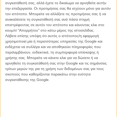
εμφανείς τις απαιτητικές αφηγηματικές προθέσεις του.
συγκατάθεσή σας, αλλά έχετε το δικαίωμα να αρνηθείτε αυτήν
την επεξεργασία. Οι προτιμήσεις σας θα ισχύουν μόνο για αυτόν
Αν όμως κάποιος ξεπεράσει αυτή την παράμετρο (ή έστω έχει έρθει
τον ιστότοπο. Μπορείτε να αλλάξετε τις προτιμήσεις σας ή να
προετοιμασμένος για μια βραδυφλεγή αφήγηση), θα ανακαλύψει μία
ανακαλέσετε τη συγκατάθεσή σας ανά πάσα στιγμή
ταινία εξαιρετικής ατμόσφαιρας, ακριβών λαογραφικών ανησυχιών
επιστρέφοντας σε αυτόν τον ιστότοπο και κάνοντας κλικ στο
και σχεδόν μυθολογικής υφής, που προσπαθεί να εξερευνήσει την
κουμπί "Απορρήτου" στο κάτω μέρος της ιστοσελίδας.
ίδια την σχέση μεταξύ ανθρώπου και φύσης και τον τρόπο που η
Λάβετε επίσης υπόψη ότι αυτός ο ιστότοπος/η εφαρμογή
επιβίωση σε ακραίες μινιμαλιστικές συνθήκες διαβίωσης μπορεί να
χρησιμοποιεί μία ή περισσότερες υπηρεσίες της Google και
αναχθεί σε πνευματική εμπειρία. Οι ήρωες του Καρά είναι
ενδέχεται να συλλέγει και να αποθηκεύει πληροφορίες που
αναπόσπαστα κομμάτια της φύσης, της ιστορίας του τόπου τους
περιλαμβάνουν, ενδεικτικά, τη συμπεριφορά επίσκεψης ή
και της ίδιας της παράδοσης, ακόμα κι αν δε γνωρίζουν τις
χρήσης σας. Μπορείτε να κάνετε κλικ για να δώσετε ή να
λεπτομέρειες της ιστορίας. Απλά αποτελούν μέρη ενός συνόλου
αρνηθείτε τη συγκατάθεσή σας στην Google και τις σημάνσεις
που γνωρίζουν ότι πρέπει να υπηρετούν, πραγματοποιούν τις
τρίτων μερών της για τη χρήση των δεδομένων σας για τους
καθημερινές υποχρεώσεις τους εντάσσοντας τους εαυτούς τους
σκοπούς που καθορίζονται παρακάτω στην ενότητα
στον εποχικό κύκλο και παίρνουν τα περισσότερα πράγματα ως
συγκατάθεσης της Google.
δεδομένα χωρίς περαιτέρω ερωτήσεις αλλά με απόλυτο σεβασμό,
είτε αυτό αφορά για παράδειγμα τους θρύλους για τα μυθικά τέρατα
της περιοχής είτε την ιστορία του ελληνικού μοναστηριού που
παραμένει πια ερημωμένο.
Ο Μεχμέτ του εκφραστικού αλλά ποτέ υπερβολικού Χεϊντάρ Σισμάν
αρνείται να ακολουθήσει αδιαμαρτύρητα αυτόν τον κύκλο. Μέσα σε