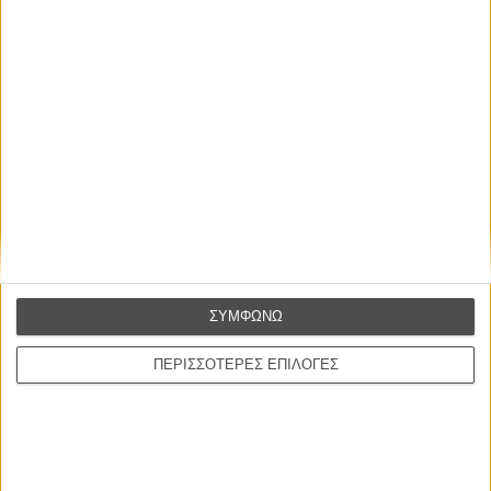
Διάρκεια:
139 λεπτά
Διανομή:
Neo Films
ΠΟΥ ΠΑΙΖΕΤΑΙ;
ΜΗ ΧΑΣΕΤΕ
ΣΥΜΦΩΝΩ
ΠΕΡΙΣΣΟΤΕΡΕΣ ΕΠΙΛΟΓΕΣ