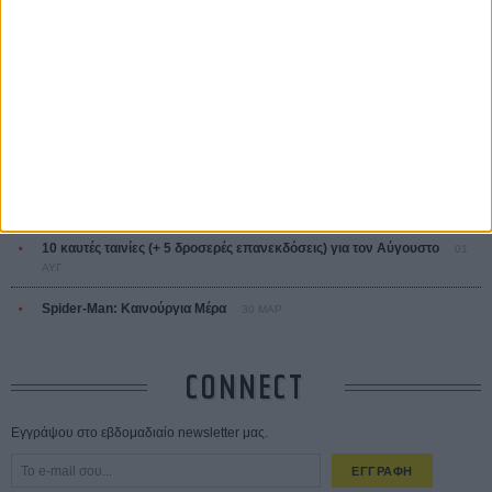
ΤΑ ΠΙΟ
ΔΙΑΒΑΣΜΕΝΑ
Οδύσσεια
01 ΙΟΥΛ
Save the Date! Δείτε πρώτοι το «Σεξ και Αίμα στο Καμπ Μίασμα»!
05
ΑΥΓ
Ο Τζάρεντ Λέτο αρνείται τις καταγγελίες: «Δεν έχω διαπράξει ποτέ
σεξουαλική επίθεση»
30 ΙΟΥΛ
10 καυτές ταινίες (+ 5 δροσερές επανεκδόσεις) για τον Αύγουστο
01
ΑΥΓ
Spider-Man: Καινούργια Μέρα
30 ΜΑΡ
CONNECT
Εγγράψου στο εβδομαδιαίο newsletter μας.
ΕΓΓΡΑΦΗ