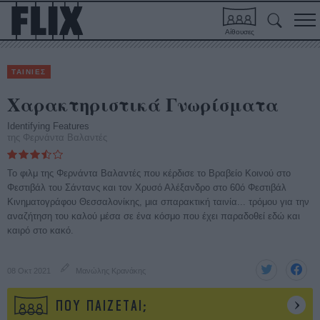
Αίθουσες
ΤΑΙΝΙΕΣ
Χαρακτηριστικά Γνωρίσματα
Identifying Features
της Φερνάντα Βαλαντές
Το φιλμ της Φερνάντα Βαλαντές που κέρδισε το Βραβείο Κοινού στο
Φεστιβάλ του Σάντανς και τον Χρυσό Αλέξανδρο στο 60ό Φεστιβάλ
Κινηματογράφου Θεσσαλονίκης, μια σπαρακτική ταινία... τρόμου για την
αναζήτηση του καλού μέσα σε ένα κόσμο που έχει παραδοθεί εδώ και
καιρό στο κακό.
08 Οκτ 2021
Μανώλης Κρανάκης
ΠΟΥ ΠΑΙΖΕΤΑΙ;