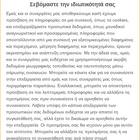
Σεβόμαστε την ιδιωτικότητά σας
έφηβοι γιοι τους δεν έχουν δώσει ούτε ένα σημάδι ζωής από τότε
που έφυγαν από το Γκουαναχουάτο στο κεντρικό Μεξικό για να
Εμείς και οι συνεργάτες μας αποθηκεύουμε και/ή έχουμε
αναζητήσουν μια καλύτερη τύχη στις Ηνωμένες Πολιτείες. Η Τσούγια
πρόσβαση σε πληροφορίες σε μια συσκευή, όπως τα cookies,
θα αναγνωρίσει το παιδί της σε ένα φωτογραφικό άλμπουμ με
και επεξεργαζόμαστε προσωπικά δεδομένα, όπως μοναδικοί
πτώματα, η Μαγκνταλένα όμως δεν μπορεί να ζήσει χωρίς
αναγνωριστικοί και προσαρμοσμένες πληροφορίες που
απαντήσεις. Θα ξεκινήσει ένα ταξίδι στη γραμμή των συνόρων,
αποστέλλονται από μια συσκευή για εξατομικευμένες διαφημίσεις
αναζητώντας τη μοιραία διαδρομή του λεωφορείου στο οποίο
και περιεχόμενο, μέτρηση διαφήμισης και περιεχομένου, έρευνα
επέβαιναν τα δύο αγόρια. Ο γιος της μπορεί να είναι ακόμη
ακροατηρίου και ανάπτυξη υπηρεσιών.
Με την άδειά σας, εμείς
ζωντανός, αλλά δεν υπάρχει κανένας τρόπος να το μάθει παρά μόνο
και οι συνεργάτες μας ενδέχεται να χρησιμοποιήσουμε ακριβή
αν βρεθεί η ίδια στη στέπα που χωρίζει τους δύο «κόσμους», εκεί
δεδομένα γεωγραφικής τοποθεσίας και ταυτοποίησης μέσω
όπου ο μόνος νόμος είναι αυτός της ανομίας. Η γνωριμία της με τον
σάρωσης συσκευών. Μπορείτε να κάνετε κλικ για να συναινέσετε
Μιγκέλ, ένα μετανάστη που κάνει την αντίθετη διαδρομή - έχει μόλις
στην επεξεργασία από εμάς και τους συνεργάτες μας όπως
απελαθεί από τις ΗΠΑ και επιστρέφει στο Μεξικό προκειμένου να
περιγράφεται παραπάνω. Εναλλακτικά, μπορείτε να αποκτήσετε
βρει τη μητέρα του, θα της δώσει δύναμη για να συνεχίσει.
πρόσβαση σε πιο λεπτομερείς πληροφορίες και να αλλάξετε τις
προτιμήσεις σας πριν συναινέσετε ή να αρνηθείτε να
Μετατοπίζοντας το κέντρο βάρους από το κλισέ μιας ταινίας με
συναινέσετε.
Λάβετε υπόψη ότι κάποια επεξεργασία των
μετανάστες, η Φερνάντα Βαλαντές ρίχνει φως σε μια από τις πιο
προσωπικών σας δεδομένων ενδέχεται να μην απαιτεί τη
άγνωστες και συνάμα τραγικές πτυχές του μεταναστευτικού στην
συγκατάθεσή σας, αλλά έχετε το δικαίωμα να αρνηθείτε αυτήν
Αμερική, στον κενό χώρο όπου κάθε χρόνο εξαφανίζονται,
την επεξεργασία. Οι προτιμήσεις σας θα ισχύουν μόνο για αυτόν
απαγάγονται και σκοτώνονται άνθρωποι που αναζητούν μια
τον ιστότοπο. Μπορείτε να αλλάξετε τις προτιμήσεις σας ή να
καλύτερη ζωή. Η βαθιά ανθρώπινη ιστορία της διαδραματίζεται στο
ανακαλέσετε τη συγκατάθεσή σας ανά πάσα στιγμή