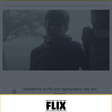
Προσθέστε το Flix στις προτιμήσεις σας στο
Google
Η Μαγκνταλένα και η γειτόνισσα της, Τσούγια ανησυχούν όταν οι