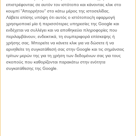
κέντρο μιας δυστοπίας που συμβαίνει σε ένα τόπο που θα έμοιαζε
επιστρέφοντας σε αυτόν τον ιστότοπο και κάνοντας κλικ στο
με ιδανική σεναριακή ιδέα για το σκηνικό μιας ταινίας τρόμου, είναι
κουμπί "Απορρήτου" στο κάτω μέρος της ιστοσελίδας.
όμως πραγματικότητα και μάλιστα απείρως πιο τρομακτική από τον
Λάβετε επίσης υπόψη ότι αυτός ο ιστότοπος/η εφαρμογή
(κυριολεκτικό ή μεταφορικό) «τοίχο» που κόβει στα δύο μια
χρησιμοποιεί μία ή περισσότερες υπηρεσίες της Google και
ολόκληρη ήπειρο.
ενδέχεται να συλλέγει και να αποθηκεύει πληροφορίες που
περιλαμβάνουν, ενδεικτικά, τη συμπεριφορά επίσκεψης ή
Με οδηγό την αναζήτησή μιας μητέρας (αφοπλιστική η
χρήσης σας. Μπορείτε να κάνετε κλικ για να δώσετε ή να
πρωταγωνίστρια Μερσέντες Χερνάντεζ) για το παιδί της - εκ των
αρνηθείτε τη συγκατάθεσή σας στην Google και τις σημάνσεις
πραγμάτων μια σίγουρη μελοδραματική πρώτη ύλη - η Βαλαντές
τρίτων μερών της για τη χρήση των δεδομένων σας για τους
αναδεικνύεται με το ντεμπούτο της σε μια δημιουργό που όχι μόνο
σκοπούς που καθορίζονται παρακάτω στην ενότητα
γνωρίζει πολύ καλά τι σημαίνει επείγον σινεμά του εδώ και τώρα,
συγκατάθεσης της Google.
αλλά ξέρει να χρησιμοποιεί την τεκμηρίωση προκειμένου να την
μετατρέψει σε μια καθαρή μυθοπλαστική περιπέτεια. Κρατώντας
μόνο όσα χρειάζεται από τον άγριο ρεαλισμό ενός τόπου και
καταστάσεων που γνωρίζει καλά (είναι και η ίδια από το
Γκουαναχουάτο), χτίζει με τέχνη και τεχνική μια ατμόσφαιρα που
γρήγορα μετατρέπεται σε ένα υπαρξιακό road movie με
απρόβλεπτη διαδρομή κι ακόμη πιο απροσδόκητη κατάληξη.
Φέρνοντας στο νου τις
«Μητέρες Μας» του Σεζάρ Ντιάζ
, ένα ακόμη
ντεμπούτο από τη Λατινική Αμερική που καταπιάνεται με
ανθρώπους που αναζητούν την αλήθεια μέσα στο αχανές,