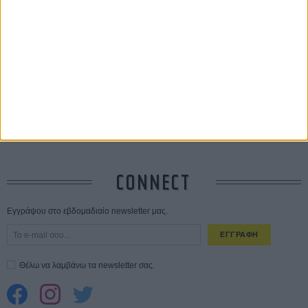
Save the Date! Δείτε πρώτοι το «Σεξ και Αίμα στο Καμπ Μίασμα»!
05
ΑΥΓ
Ο Τζάρεντ Λέτο αρνείται τις καταγγελίες: «Δεν έχω διαπράξει ποτέ
σεξουαλική επίθεση»
30 ΙΟΥΛ
10 καυτές ταινίες (+ 5 δροσερές επανεκδόσεις) για τον Αύγουστο
01
ΑΥΓ
Spider-Man: Καινούργια Μέρα
30 ΜΑΡ
CONNECT
Εγγράψου στο εβδομαδιαίο newsletter μας.
ΕΓΓΡΑΦΗ
Θέλω να λαμβάνω τα newsletter σας.