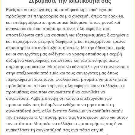
Σεβόμαστε την ιδιωτικότητά σας
στρατηγικά στοχευμένη στην κριτική των σημερινών Βαλκανίων και
Εμείς και οι συνεργάτες μας αποθηκεύουμε και/ή έχουμε
ειδικά της πολύπαθης Βοσνίας-Ερζεγοβίνης. Το πεδίο του είναι ένα
πρόσβαση σε πληροφορίες σε μια συσκευή, όπως τα cookies,
ξενοδοχείο, το πολυτελέστερο της πόλης αλλά και πάλι απομεινάρι
και επεξεργαζόμαστε προσωπικά δεδομένα, όπως μοναδικοί
καλύτερων εποχών, εκείνο που, όπως συχνά επισημαίνει ο
αναγνωριστικοί και προσαρμοσμένες πληροφορίες που
διευθυντής του έχει φιλοξενήσει την Αντζελίνα Τζολί, το οποίο
αποστέλλονται από μια συσκευή για εξατομικευμένες διαφημίσεις
ονομάζεται, πώς αλλιώς, «Hotel Europa».
και περιεχόμενο, μέτρηση διαφήμισης και περιεχομένου, έρευνα
ακροατηρίου και ανάπτυξη υπηρεσιών.
Με την άδειά σας, εμείς
Στο κέντρο της πόλης, το «Hotel Europa» προσπαθεί να διατηρήσει
και οι συνεργάτες μας ενδέχεται να χρησιμοποιήσουμε ακριβή
την πρόσοψη και το λόμπι του περιποιμένα, πειθαρχημένα και
δεδομένα γεωγραφικής τοποθεσίας και ταυτοποίησης μέσω
καθαρά, στο εσωτερικό του όμως επικρατεί αναβρασμός. Το ίδιο
σάρωσης συσκευών. Μπορείτε να κάνετε κλικ για να συναινέσετε
βράδυ θα φιλοξενηθούν οι ηγέτες της Ευρώπης για μια σύνοδο, το
στην επεξεργασία από εμάς και τους συνεργάτες μας όπως
προσωπικό, δυο μήνες απλήρωτο, ετοιμάζεται για απεργία, η
περιγράφεται παραπάνω. Εναλλακτικά, μπορείτε να αποκτήσετε
ρεσεψιονίστ προσπαθεί να διατηρήσει τον έλεγχο του προσωπικού,
πρόσβαση σε πιο λεπτομερείς πληροφορίες και να αλλάξετε τις
ενώ η μητέρα της, στα πλυντήρια, είναι η επικεφαλής τους, ένας
προτιμήσεις σας πριν συναινέσετε ή να αρνηθείτε να
Γάλλος επίσημος προσκεκλημένος προβάρει το λόγο του στο
συναινέσετε.
Λάβετε υπόψη ότι κάποια επεξεργασία των
δωμάτιό του, ο μαφιόζος ιδιοκτήτης του στριπτιζάδικου στο ισόγειο
προσωπικών σας δεδομένων ενδέχεται να μην απαιτεί τη
έχει αναλάβει την ασφάλεια, με αμφίβολης ηθικής αποτελέσματα και
συγκατάθεσή σας, αλλά έχετε το δικαίωμα να αρνηθείτε αυτήν
μια δημοσιογράφος στην ταράτσα κάνει συνεντεύξεις
την επεξεργασία. Οι προτιμήσεις σας θα ισχύουν μόνο για αυτόν
προσπαθώντας να συνδέσει το παρελθόν με το παρόν της χώρας.
τον ιστότοπο. Μπορείτε να αλλάξετε τις προτιμήσεις σας ή να
Το 1914, ο Σερβοβόσνιος Γκαβρίλο Πρίντσιπ δολοφόνησε, δυο
ανακαλέσετε τη συγκατάθεσή σας ανά πάσα στιγμή
βήματα από το ξενοδοχείο, τον Αρχιδούκα Φραγκίσκο Φερδινάνδο