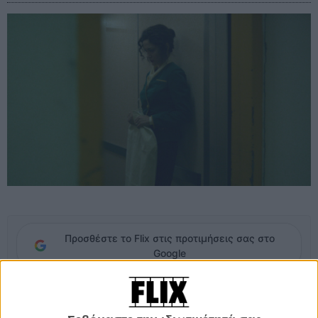
Προσθέστε το Flix στις προτιμήσεις σας στο
Google
Δυο χρόνια μετά το
«Iron Picker»
και τον όποιο κινηματογραφικό
αυθορμητισμό του, ο Ντάνις Τάνοβιτς επιστρέφει με μια ταινία