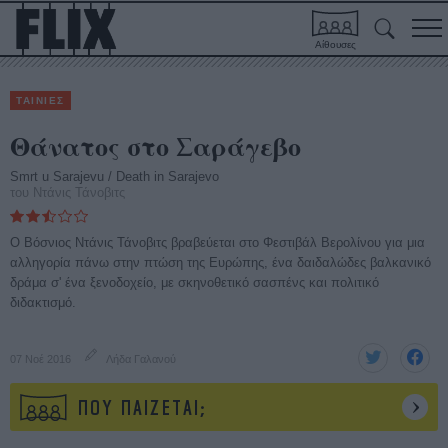
Αίθουσες
ΤΑΙΝΙΕΣ
Θάνατος στο Σαράγεβο
Smrt u Sarajevu / Death in Sarajevo
του Ντάνις Τάνοβιτς
Ο Βόσνιος Ντάνις Τάνοβιτς βραβεύεται στο Φεστιβάλ Βερολίνου για μια
αλληγορία πάνω στην πτώση της Ευρώπης, ένα δαιδαλώδες βαλκανικό
δράμα σ' ένα ξενοδοχείο, με σκηνοθετικό σασπένς και πολιτικό
διδακτισμό.
07 Νοέ 2016
Λήδα Γαλανού
ΠΟΥ ΠΑΙΖΕΤΑΙ;