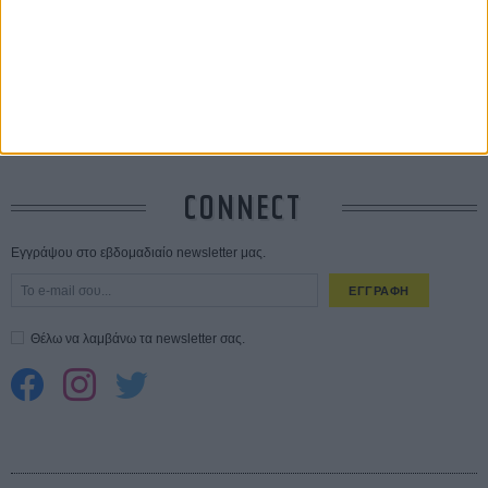
Ο Τζάρεντ Λέτο αρνείται τις καταγγελίες: «Δεν έχω διαπράξει ποτέ
σεξουαλική επίθεση»
30 ΙΟΥΛ
10 καυτές ταινίες (+ 5 δροσερές επανεκδόσεις) για τον Αύγουστο
01
ΑΥΓ
Spider-Man: Καινούργια Μέρα
30 ΜΑΡ
CONNECT
Εγγράψου στο εβδομαδιαίο newsletter μας.
ΕΓΓΡΑΦΗ
Θέλω να λαμβάνω τα newsletter σας.