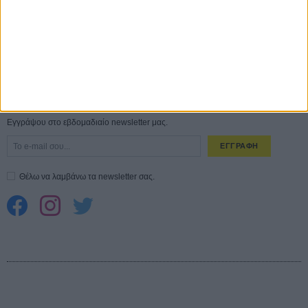
10 καυτές ταινίες (+ 5 δροσερές επανεκδόσεις) για τον Αύγουστο
01
ΑΥΓ
Spider-Man: Καινούργια Μέρα
30 ΜΑΡ
CONNECT
Εγγράψου στο εβδομαδιαίο newsletter μας.
ΕΓΓΡΑΦΗ
Θέλω να λαμβάνω τα newsletter σας.