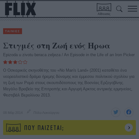
Αίθουσες
ΤΑΙΝΙΕΣ
Στιγμές στη Ζωή ενός Hρωα
Epizoda u zivotu beraca zeljeza / An Episode in the Life of an Iron Picker
Ο Οσκαρικός σκηνοθέτης του «No Man's Land» (2001) καταθέτει ένα
νεορεαλιστικό δράμα ήρεμης δύναμης και έμμεσου πολιτικού σχολίου για
τη ζωή των Ρομά στους σκουπιδότοπους της Βοσνίας Ερζεγοβίνης.
Μεγάλο Βραβείο της Επιτροπής και Αργυρή Αρκτος αντρικής ερμηνείας,
Φεστιβάλ Βερολίνου 2013.
08 Μάρ 2014
Πόλυ Λυκούργου
ΠΟΥ ΠΑΙΖΕΤΑΙ;