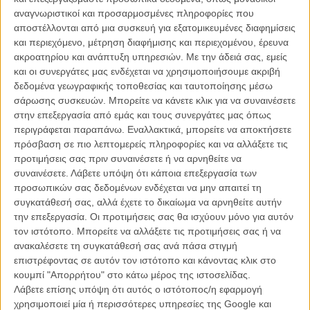
απομονωμένου, βιομηχανικού χωριού Πόλτζιτς. Εκείνος μαζί με τον
αναγνωριστικοί και προσαρμοσμένες πληροφορίες που
φίλο γείτονά του μαζεύουν παλιοσίδερα είτε από τη χωματερή, είτε
αποστέλλονται από μια συσκευή για εξατομικευμένες διαφημίσεις
διαλύοντας σκελετούς παρατημένων αυτοκίνητων και τα πουλούν
και περιεχόμενο, μέτρηση διαφήμισης και περιεχομένου, έρευνα
με το κιλό για ένα κομμάτι ψωμί. Εκείνη, συντηρεί ένα σπιτικό
ακροατηρίου και ανάπτυξη υπηρεσιών.
Με την άδειά σας, εμείς
μαγειρεύοντας, πλένοντας και μεγαλώνοντας τα γεμάτα ενέργεια
και οι συνεργάτες μας ενδέχεται να χρησιμοποιήσουμε ακριβή
5χρονα κορίτσια με όσα μέσα διαθέτουν. Μια ζωή στημένη μέρα
δεδομένα γεωγραφικής τοποθεσίας και ταυτοποίησης μέσω
προς μέρα, χωρίς καμία ασφάλεια - συμβολική ή κυριολεκτική: αν
σάρωσης συσκευών. Μπορείτε να κάνετε κλικ για να συναινέσετε
κάποιος αρρωστήσει, είναι στο έλεος ενός κράτους που λειτουργεί
στην επεξεργασία από εμάς και τους συνεργάτες μας όπως
με τις αυστηρές δομές του. Αν δεν είσαι ασφαλισμένος στα κρατικά
περιγράφεται παραπάνω. Εναλλακτικά, μπορείτε να αποκτήσετε
ταμεία, θα πληρώσεις ποσά που είναι ανέφικτα για την
πρόσβαση σε πιο λεπτομερείς πληροφορίες και να αλλάξετε τις
καθημερινότητα των ανθρώπων του οικονομικού και κοινωνικού
προτιμήσεις σας πριν συναινέσετε ή να αρνηθείτε να
περιθωρίου. Οταν η Σενάντα υποφέρει μία αποβολή, ξεκινάει ένας
συναινέσετε.
Λάβετε υπόψη ότι κάποια επεξεργασία των
σιωπηλός, σπαραχτικός εφιάλτης: πόση τιμή έχει η υγεία;
προσωπικών σας δεδομένων ενδέχεται να μην απαιτεί τη
συγκατάθεσή σας, αλλά έχετε το δικαίωμα να αρνηθείτε αυτήν
Ο Τάνοβιτς άκουσε αυτή την αληθινή ιστορία στις ειδήσεις το 2011,
την επεξεργασία. Οι προτιμήσεις σας θα ισχύουν μόνο για αυτόν
έκανε το ταξίδι μέχρι το Πόλτζιτς, συναντήθηκε με το πραγματικό
τον ιστότοπο. Μπορείτε να αλλάξετε τις προτιμήσεις σας ή να
ζευγάρι και τους ζήτησε να την αναπαραστήσουν στο φακό. Δεν
ανακαλέσετε τη συγκατάθεσή σας ανά πάσα στιγμή
έγραψε σενάριο και αρνήθηκε να επέμβει στην φυσικότητά τους. Η
επιστρέφοντας σε αυτόν τον ιστότοπο και κάνοντας κλικ στο
κάμερα μπήκε στην παράγκα και στάθηκε όσο το δυνατό αόρατη,
κουμπί "Απορρήτου" στο κάτω μέρος της ιστοσελίδας.
αφήνοντας τον Ναζίφ και την Σενάντα να αφηγηθούν την αδιέξοδη
Λάβετε επίσης υπόψη ότι αυτός ο ιστότοπος/η εφαρμογή
περιπέτειά τους σε ιατρεία, νοσοκομεία και γραφεία κοινωνικής
χρησιμοποιεί μία ή περισσότερες υπηρεσίες της Google και