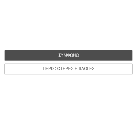
Η επιτυχία είναι υπερτιμημένη. Δεν σε κάνει
καλύτερο, δεν σε πάει πουθενά η επιτυχία. Είναι
απλώς ένα ωραίο, ανεβαστικό, επιφανειακό
συναίσθημα.»
Βιμ Βέντερς
ΣΥΜΦΩΝΩ
Συνέντευξη
ΠΕΡΙΣΣΟΤΕΡΕΣ ΕΠΙΛΟΓΕΣ
ΝΕΕΣ ΤΑΙΝΙΕΣ
Γνήσιο Αντίγραφο
Certified Copy (Copie Conforme)
του Αμπάς Κιαροστάμι
Ο Παραχαράκτης
L’ Affaire Bojarski (The Moneymaker)
του Ζαν-Πολ Σαλομέ