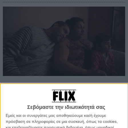
Προσθέστε το Flix στις προτιμήσεις σας στο
Google
Σεβόμαστε την ιδιωτικότητά σας
Εμείς και οι συνεργάτες μας αποθηκεύουμε και/ή έχουμε
Ο Ναζίφ και η Σενάντα μένουν με τις δύο τους κόρες σε μία
πρόσβαση σε πληροφορίες σε μια συσκευή, όπως τα cookies,
παράγκα στον καταυλισμό των Ρομά στο σκουπιδότοπο του
και επεξεργαζόμαστε προσωπικά δεδομένα, όπως μοναδικοί