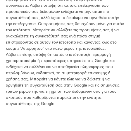
συναινέσετε.
Λάβετε υπόψη ότι κάποια επεξεργασία των
Το ίδιο συνέβη – αλλού λίγοτερο απειλητικά, αλλού με ανεξέλεγχτες
προσωπικών σας δεδομένων ενδέχεται να μην απαιτεί τη
για την ώρα προεκτάσεις – σχεδόν σε ολόκληρη την Ευρώπη αλλά
συγκατάθεσή σας, αλλά έχετε το δικαίωμα να αρνηθείτε αυτήν
και την Αμερική, ολοκληρώνοντας μια από τις πιο θλιβερές
την επεξεργασία. Οι προτιμήσεις σας θα ισχύουν μόνο για αυτόν
«επανεκκινήσεις» του κακού σε όλον τον κόσμο, μια μάστιγα που
τον ιστότοπο. Μπορείτε να αλλάξετε τις προτιμήσεις σας ή να
βρήκε πρόσφορο έδαφος για να φυτρώσει ξανά και να εξαπλωθεί σε
ανακαλέσετε τη συγκατάθεσή σας ανά πάσα στιγμή
ένα κόσμο που αποδεικνύεται ότι δυστυχώς ξεχνάει πιο γρήγορα
επιστρέφοντας σε αυτόν τον ιστότοπο και κάνοντας κλικ στο
απ’ ότι επουλώνονται οι πληγές του.
κουμπί "Απορρήτου" στο κάτω μέρος της ιστοσελίδας.
Λάβετε επίσης υπόψη ότι αυτός ο ιστότοπος/η εφαρμογή
Προς τιμήν του και τουλάχιστον για πολλή ώρα μέσα στο «Η Γη
χρησιμοποιεί μία ή περισσότερες υπηρεσίες της Google και
ειναι ΔΙκή Μας», ο Μπελβό προσπαθεί να φτιάξει μια ενδεικτική
ενδέχεται να συλλέγει και να αποθηκεύει πληροφορίες που
λίστα όσων θα οδηγούσαν κάποιον να ακολουθήσει ένα δρόμο που
περιλαμβάνουν, ενδεικτικά, τη συμπεριφορά επίσκεψης ή
δεν θα έπαιρνε ποτέ. Και το κάνει με ρεαλισμό, προσπαθώντας να
χρήσης σας. Μπορείτε να κάνετε κλικ για να δώσετε ή να
αποφύγει τις «ευκολίες», με αρωγό μία από τις πιο σπουδαίες
αρνηθείτε τη συγκατάθεσή σας στην Google και τις σημάνσεις
ηθοποιούς των καιρών μας, την υποτιμημένη Εμιλί Ντεκέν (της
τρίτων μερών της για τη χρήση των δεδομένων σας για τους
«Ροζέτας» των αδερφών Νταρντέν και του
«Πέρα από τη Λογική»
σκοπούς που καθορίζονται παρακάτω στην ενότητα
του Γιοακίμ Λαφός) που μεγαλώνει για να μπορεί να παίξει ακόμη
συγκατάθεσης της Google.
περισσότερους ρόλους ικανούς να σε κάνουν να ταυτιστείς, να
οργιστείς, να νιώσεις σχεδόν όλη τη ραχοκοκαλιά των αντι-δράσεών
τους.
Το έδαφος στο οποίο κινείται ο Μπελβό είναι εκ των πραγμάτων ένα