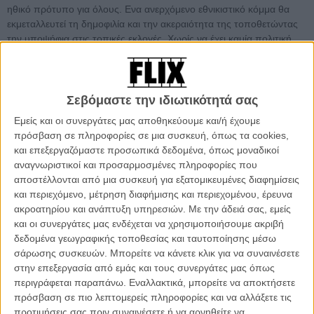
ηθικό πρότυπο για όλους. Ενα ανερχόμενο εθνικιστικό κόμμα θα
εκμεταλλευτεί τη δημοφιλία και την ακεραιότητα της τοποθετώντας
την υποψήφια στις τοπικές εκλογές. Χωρίς να έχει καμία πολιτική
πεποίθηση η ίδια και παρά τις αντιδράσεις του περίγυρου της, η
Πολίν συνεχίζει...
Μετριοπαθής σκηνοθέτης, με ωραίες ιδέες και μια παιχνιδιάρικη
Σεβόμαστε την ιδιωτικότητά σας
διάθεση πάνω στα κινηματογραφικά είδη, αλλά άτολμος και στις
Εμείς και οι συνεργάτες μας αποθηκεύουμε και/ή έχουμε
περισσότερες ταινίες του απλά λειτουργικός (στην Ελλάδα είδαμε
πρόσβαση σε πληροφορίες σε μια συσκευή, όπως τα cookies,
πρόσφατα τους «38 Μάρτυρες», η πιο γνωστή του στιγμή το
και επεξεργαζόμαστε προσωπικά δεδομένα, όπως μοναδικοί
υποψήφιο για το Χρυσό Φοίνικα στις Κάννες «La Raison du Plus
αναγνωριστικοί και προσαρμοσμένες πληροφορίες που
Faible» του 2006), ο Βέλγος Λουκά Μπελβό κάνει με το «Αυτή η Γη
αποστέλλονται από μια συσκευή για εξατομικευμένες διαφημίσεις
ειναι δική μας» την υπέρβασή του.
και περιεχόμενο, μέτρηση διαφήμισης και περιεχομένου, έρευνα
ακροατηρίου και ανάπτυξη υπηρεσιών.
Με την άδειά σας, εμείς
Θα έλεγε κανείς πως το επιβάλλει η ίδια η εποχή, αν όχι η ίδια η
και οι συνεργάτες μας ενδέχεται να χρησιμοποιήσουμε ακριβή
Ιστορία, όπως αυτή γράφεται αυτή τη στιγμή σε μια χώρα σαν τη
δεδομένα γεωγραφικής τοποθεσίας και ταυτοποίησης μέσω
Γαλλία όπου έζησε (και ζει;) από πολύ κοντά τον εφιάλτη μιας
σάρωσης συσκευών. Μπορείτε να κάνετε κλικ για να συναινέσετε
ακροδεξιάς που μεταλλάχθηκε για να αποβάλλει τα πολύ ακραία
στην επεξεργασία από εμάς και τους συνεργάτες μας όπως
χαρακτηριστικά της και στη συνέχεια διεκδίκησε με αξιώσεις την
περιγράφεται παραπάνω. Εναλλακτικά, μπορείτε να αποκτήσετε
προεδρική καρέκλα ακριβώς επειδή εξέφρασε (με λαϊκισμό και
πρόσβαση σε πιο λεπτομερείς πληροφορίες και να αλλάξετε τις
πονηριά) την απογοήτευση των πολλών.
προτιμήσεις σας πριν συναινέσετε ή να αρνηθείτε να