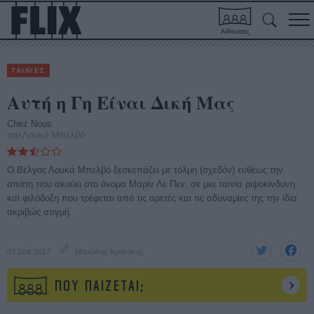
Αίθουσες
ΤΑΙΝΙΕΣ
Αυτή η Γη Είναι Δική Μας
Chez Nous
του Λουκά Μπελβό
O Βέλγος Λουκά Μπελβό ξεσκεπάζει με τόλμη (σχεδόν) ευθέως την
απάτη που ακούει στο όνομα Μαρίν Λε Πεν, σε μια ταινία ριψοκίνδυνη
και φιλόδοξη που τρέφεται από τις αρετές και τις αδυναμίες της την ίδια
ακριβώς στιγμή.
03 Σεπ 2017
Μανώλης Κρανάκης
ΠΟΥ ΠΑΙΖΕΤΑΙ;