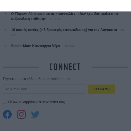
ΑΥΓ
Ο Τζάρεντ Λέτο αρνείται τις καταγγελίες: «Δεν έχω διαπράξει ποτέ
σεξουαλική επίθεση»
30 ΙΟΥΛ
10 καυτές ταινίες (+ 5 δροσερές επανεκδόσεις) για τον Αύγουστο
01
ΑΥΓ
Spider-Man: Καινούργια Μέρα
30 ΜΑΡ
CONNECT
Εγγράψου στο εβδομαδιαίο newsletter μας.
ΕΓΓΡΑΦΗ
Θέλω να λαμβάνω τα newsletter σας.