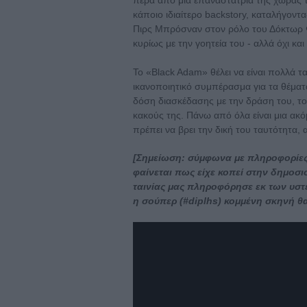
κάποιο ιδιαίτερο backstory, καταλήγοντα
Πιρς Μπρόσναν στον ρόλο του Δόκτωρ Φέ
κυρίως με την γοητεία του - αλλά όχι και
Το «Black Adam» θέλει να είναι πολλά τα
ικανοποιητικό συμπέρασμα για τα θέματ
δόση διασκέδασης με την δράση του, το 
κακούς της. Πάνω από όλα είναι μια ακό
πρέπει να βρει την δική του ταυτότητα, 
[Σημείωση: σύμφωνα με πληροφορίες η
φαίνεται πως είχε κοπεί στην δημοσι
ταινίας μας πληροφόρησε εκ των υστέ
η σούπερ (#diplhs) κομμένη σκηνή θ