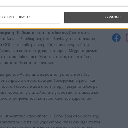
Εγγράψου 
ματικά αρκετά ενδιαφέρον και σίγουρα θα μπορούσε να
ΣΣΟΤΕΡΕΣ ΕΠΙΛΟΓΕΣ
ΣΥΜΦΩΝΩ
Θέλω ν
όφαση. Τα θέματα αυτά ποτέ δεν αγγίζονται στον
 απλά ως κλισεδιάρικες δικαιολογίες για τις απανωτές
ό CGI με τη κάθε μια να μοιάζει σαν αντιγραφή της
άνουν στα επίπεδα της καρικατούρας. Μέχρι το φινάλε
 στο που βρίσκεται η θέση της τανίας (του στούντιο,
α αυτά τα θέματα που ανοίγει.
ακτήρα του Ανταμ με στωικότητα η οποία ποτέ δεν
α υπερήρωα ο οποίος είναι μια δολοφονική μηχανή και
 του, ο Τζόνσον παίζει από την αρχή μέχρι το τέλος με
είτε πρόκειται για απειλές, είτε για αστεία, είτε ακόμα και
ο τόνο στην φωνή του, κάτι που κάνει τον χαρακτήρα
τους υπόλοιπους χαρακτήρες. Η Σάρα Σάχι στον ρόλο της
ερισσότερα να πει ως χαρακτήρας, πότε δεν εξελίσσεται
ης. Οι ήρωες της JSA παρουσιάζονται χωρίς να έχουν