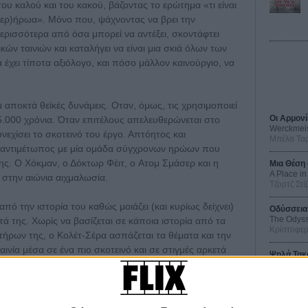
του καλού και του κακού, βάζοντας το ερώτημα «τι είναι
περ)ήρωα». Μόνο που, ψάχνοντας να βρει την
ρισσότερα από όσα μπορεί να αντέξει, σκοντάφτει
ν ταινιών και καταλήγει να είναι μια σκιά όλων των
έχει τίποτα αξιόλογο, και πόσο μάλλον καινούργιο, να
 αποκτά θεϊκές δυνάμεις. Oταν, όμως, τις χρησιμοποιεί
Οι Αρμονί
 5.000 χρόνια. Όταν επιτέλους απελευθερώνεται στο
Werckmei
νεχίσει το σκοτεινό του έργο. Απτόητος και
Μπέλα Τα
 αντιμέτωπος με μία ομάδα σύγχρονων ηρώων που
ης. Ο Χόκμαν, ο Δόκτωρ Φέιτ, ο Aτομ Σμάσερ και η
Μια Θέση 
A Place in
στην αιώνια αιχμαλωσία.
Τζορτζ Στί
πό την ιστορία του καθώς μοιάζει (και κυρίως δείχνει)
Οδύσσεια
The Odys
ητά της. Χωρίς να βασίζεται σε κάποια ιστορία από τα
Κρίστοφε
τήρων της, ο Κολέτ-Σέρα ασπάζεται τα θέματα και την
αινία μέσα σε ένα πιο σκοτεινό και σε στιγμές αρκετά
Ψηλά Τακ
εί τις πιο σοβαρές ταινίες του Σνάιντερ, προσθέτοντας
Tacones l
Πέδρο Αλ
υτές.
Ο Παραχα
ωας, μια δολοφονική μηχανή, ο οποίος σκοτώνει