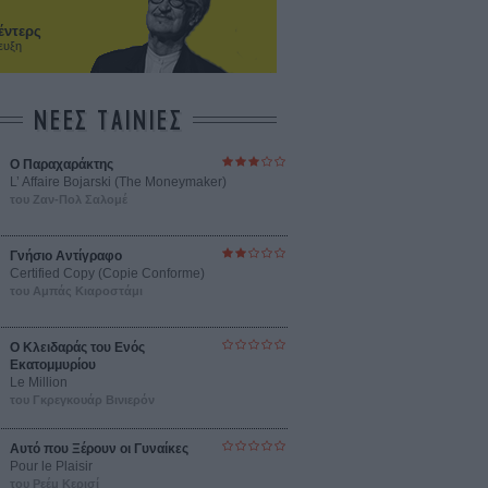
έντερς
ευξη
ΝΕΕΣ ΤΑΙΝΙΕΣ
Ο Παραχαράκτης
L’ Affaire Bojarski (The Moneymaker)
του Ζαν-Πολ Σαλομέ
Γνήσιο Αντίγραφο
Certified Copy (Copie Conforme)
του Αμπάς Κιαροστάμι
Ο Κλειδαράς του Ενός
Εκατομμυρίου
Le Million
του Γκρεγκουάρ Βινιερόν
Αυτό που Ξέρουν οι Γυναίκες
Pour le Plaisir
του Ρεέμ Κερισί