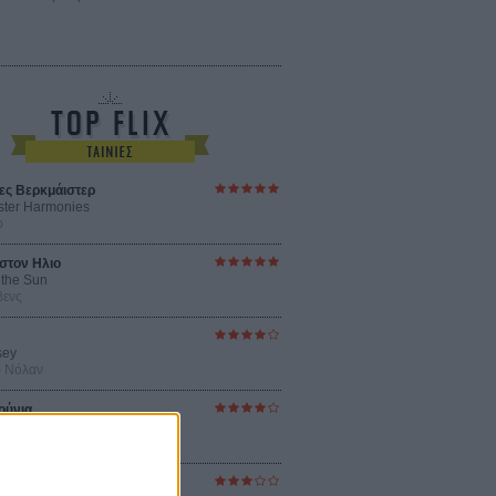
ες Βερκμάιστερ
ster Harmonies
ρ
στον Ηλιο
 the Sun
βενς
sey
ρ Νόλαν
ούνια
ejanos
μοδόβαρ
ράκτης