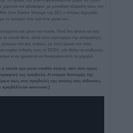
ς χάρτινοι και αδιάφοροι, με μοναδική εξαίρεση ίσως τον
ιτ (τον Doctor Strange της DC) ο οποίος ξεχωρίζει
 με το σενάριο που έχει στα χέρια του.
υτόχρονα και χάνει την ουσία. Ποτέ δεν φτάνει σε ένα
α τα οποία θέτει, αλλά ούτε προσφέρει την απαραίτητη
χιούμορ του και, κυρίως, με τους ήρωες και τους
μα σαφής ένδειξη πως το DCEU, εάν θέλει να επιβιώσει,
ακόμα κι αν χρειαστεί να ξαναρχίσει από τα χαμηλά.
 ταινία έχει post credits σκηνή, κάτι που όμως
ογραφική της προβολή. Η εταιρία διανομής της
ρων πως στις προβολές της ταινίας στις αίθουσες,
α προβάλλεται κανονικά.]