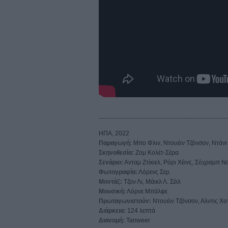
ΗΠΑ, 2022
Παραγωγή:
Μπο Φλιν, Ντουέιν Τζόνσον, Ντάνι
Σκηνοθεσία:
Ζομ Κολέτ-Σέρα
Σενάριο:
Ανταμ Ζτίκιελ, Ρόρι Χέινς, Σόχραμπ Ν
Φωτογραφία:
Λόρενς Σερ
Μοντάζ:
Τζον Λι, Μάικλ Λ. Σέιλ
Μουσική:
Λόρνε Μπάλφε
Πρωταγωνιστούν:
Ντουέιν Τζόνσον, Αλντις Χο
Διάρκεια:
124 λεπτά
Διανομή:
Tanweer