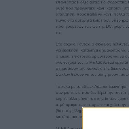
επανεξετάσει όλες αυτές τις ισορροπίες 
αυτό που πραγματικά κάνει κάποιον (υ
απάντηση, προσπαθεί να κάνει πολλά πε
πάνω στα αμέτρητα κλισέ των υπερηρωικώ
προηγούμενων ταινιών της DC, χωρίς να 
πει.
Στο αρχαίο Κάντακ, ο σκλάβος Τεθ Ανταμ
για εκδίκηση, καταλήγει αιχμάλωτος για
σήμερα, επιστρέφει δριμύτερος για να συ
ανυποχώρητος, ο Μπλακ Aνταμ έρχεται
σχηματίζουν την Κοινωνία της Δικαιοσύν
Σάικλον θέλουν να τον οδηγήσουν πίσω 
Το κακό με το «Black Adam» ξεκινα΄ήδη α
σαν μια ταινία που δεν ξέρει την ταυτότ
κόμικς αλλά μόνο σε στοιχεία των χαρακ
ατμόσφαιρα των ιστοριών και χτίζει την τ
βίαιο περίβλημα, που μοιάζει να ακολουθ
ωστόσο μια πυγμή η οποία έλειπε από α
Ο Τεθ Ανταμ είναι εξάλλου ένας αντι-ήρ