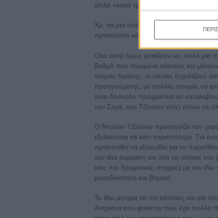
απλά «κακό τρομοκράτη».
Χμ, να μια υπόθεση που ακούγεται πραγ
ΠΕΡΙ
προκαλέσει κάποιες συζητήσεις.
Ολα αυτά όμως μοιάζουν ως απλά μια πρ
βαθμό που περιμένει κάποιος και μένουν
σκηνές δράσης, οι οποίες ξεχειλίζουν απ
προηγούμενης, με πολλές στιγμές να φτ
είναι δύσκολο πραγματικά να καταλάβεις
του Σερά, του Τζόνσον κλπ) πάνω σε όλ
Ο Ντούειν Τζόνσον προσεγγίζει τον χαρ
εξελίσσεται σε κάτι περισσότερο. Για έν
προσπαθεί να εξιλεωθεί για το παρελθόν
την ίδια έκφραση και λέει τις ατάκες του (
στις πιο δραματικές στιγμές) με τον ίδι
μονοδιάστατο και βαρετό.
Το ίδιο μπορεί να πει κάποιος και για 
Αντριάνα ενώ φαίνεται πως έχει πολλά π
πέρα από μια επαναστάτρια της χώρας τ