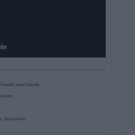
 Γκαρσία, Χίραμ Γκαρσία
οσιρβάνι
τζ, Νόα Σεντινέο