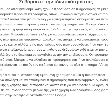
Σεβόμαστε την ιδιωτικότητά σας
L’ Affaire
ιον βρίσκεται μπροστά του (η αρκετά εφετζίδικη σκηνή
Ζαν-Πολ 
άτες μας αποθηκεύουμε και/ή έχουμε πρόσβαση σε πληροφορίες σε μια
 των Rolling Stones ως μουσική υπόκρουση το
ργαζόμαστε προσωπικά δεδομένα, όπως μοναδικοί αναγνωριστικοί και 
στέλλονται από μια συσκευή για εξατομικευμένες διαφημίσεις και περ
α τα βλέπεις όλα σινεμά...
εχομένου, έρευνα ακροατηρίου και ανάπτυξη υπηρεσιών.
Με την άδειά σα
λίγα λεπτά καθώς μας παρουσιάζει τους ήρωες της
κινηματογραφική εβδομάδα
χεται να χρησιμοποιήσουμε ακριβή δεδομένα γεωγραφικής τοποθεσίας 
ρουλή» εκδοχή της Justice League χωρίς αρκετά
 τον τρόπο του flix
ών. Μπορείτε να κάνετε κλικ για να συναινέσετε στην επεξεργασία απ
Οδύσ
 να αντιμετωπίσουν τον Τεθ Ανταμ, μιας και θεωρείται
ς περιγράφεται παραπάνω. Εναλλακτικά, μπορείτε να αποκτήσετε πρό
-Σέρα αποφασίζει να χαμηλώσει τους τόνους και να
Save
ίες και να αλλάξετε τις προτιμήσεις σας πριν συναινέσετε ή να αρνηθεί
ς όλη την οικογένεια πλοκή, με αρκετά κωμικά στοιχεία
Καμπ
wsletter
του flix, στο inbox σου
ποια επεξεργασία των προσωπικών σας δεδομένων ενδέχεται να μην απ
λά έχετε το δικαίωμα να αρνηθείτε αυτήν την επεξεργασία. Οι προτιμήσ
Ο Τζ
τογραφικές ειδήσεις | νέες ταινίες | πρόγραμμα αιθουσών για όλη την Ελλάδα |
ιστότοπο. Μπορείτε να αλλάξετε τις προτιμήσεις σας ή να ανακαλέσετε
ροβλήματα με το «Black Adam». Είναι σαν να υπάρχουν
διαπ
ές | συνεντεύξεις | απόψεις | αφιερώματα | διαγωνισμοί
στρέφοντας σε αυτόν τον ιστότοπο και κάνοντας κλικ στο κουμπί "Απ
οι οποίες προσπαθούν να επιβληθούν η μια πάνω στην
ς.
10 κ
τον 
 ότι αυτός ο ιστότοπος/η εφαρμογή χρησιμοποιεί μία ή περισσότερες 
ι να συλλέγει και να αποθηκεύει πληροφορίες που περιλαμβάνουν, ενδεικ
ική ταινία, με έναν χαρακτήρα ο οποίος είναι
ΕΓΓΡΑΦΗ
Spid
ης ή χρήσης σας. Μπορείτε να κάνετε κλικ για να δώσετε ή να αρνηθε
 αλλά χωρίς να αποξενώνει πλήρως και το πιο ανήλικο
 τις σημάνσεις τρίτων μερών της για τη χρήση των δεδομένων σας για
ώς όμως και μια διασκεδαστική εταινία. Στο επίκεντρό
άτω στην ενότητα συγκατάθεσης της Google.
ρηρώων για το τι είναι αυτό που ξεχωρίζει τους καλούς
ουν, βάζοντας τον Ανταμ να πολεμάει για τον
χώρας και τους υπερήρωες της JSA να τον βλέπουν ως