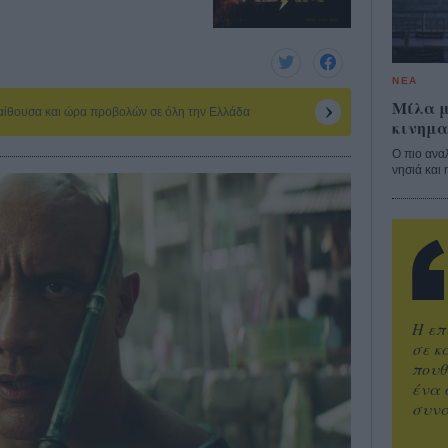
ΝΕΑ
Μίλα μ
 αίθουσα και ώρα προβολών σε όλη την Ελλάδα
κινημα
Ο πιο ανα
νησιά και 
Η επ
σε κ
πουθ
ένα 
συνα