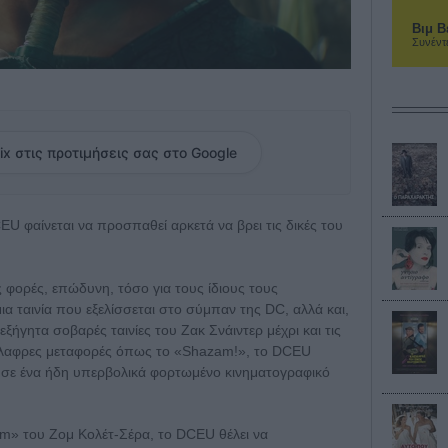
Βιμ Β
Συνέντ
ix στις προτιμήσεις σας στο Google
EU φαίνεται να προσπαθεί αρκετά να βρει τις δικές του
ς φορές, επώδυνη, τόσο για τους ίδιους τους
α ταινία που εξελίσσεται στο σύμπαν της DC, αλλά και,
εξήγητα σοβαρές ταινίες του Ζακ Σνάιντερ μέχρι και τις
ανάλαφρες μεταφορές όπως το «Shazam!», το DCEU
ο σε ένα ήδη υπερβολικά φορτωμένο κινηματογραφικό
am» του Ζομ Κολέτ-Σέρα, το DCEU θέλει να