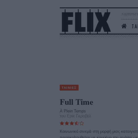
summer
ΤΑ
ΤΑΙΝΙΕΣ
Full Time
À Plein Temps
του Ερίκ Γκραβέλ
Κοινωνικό σινεμά στη μορφή μιας καταιγιστ
παρακολουθείται με κομμένη την ανάσα - κα