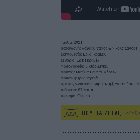
Γαλλία, 2021
Παραγωγή:
Ραφαέλ Ντελός & Νικολά Σανφότ
Σκηνοθεσία:
Ερίκ Γκραβέλ
Σενάριο:
Ερίκ Γκραβέλ
Φωτογραφία:
Βικτόρ Σεγκέν
Μοντάζ:
Ματίλντ Βαν ντε Μόρτελ
Μουσική:
Ιρέν Ντρεζέλ
Πρωταγωνιστούν:
Λορ Καλαμί, Αν Σουάρες, Ζεν
Διάρκεια:
87 λεπτά
Διανομή:
Cinobo
ΠΟΥ ΠΑΙΖΕΤΑΙ;
Διάλεξε