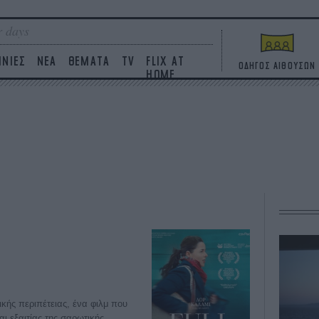
 days
ΙΝΙΕΣ
ΝΕΑ
ΘΕΜΑΤΑ
TV
FLIX AT
ΟΔΗΓΟΣ ΑΙΘΟΥΣΩΝ
HOME
ικής περιπέτειας, ένα φιλμ που
ι εξαιτίας της σαρωτικής,