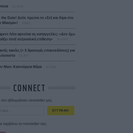
σεια
01 ΙΟΥΛ
 the Date! Δείτε πρώτοι το «Σεξ και Αίμα στο
 Μίασμα»!
ΧΘΕΣ
άρεντ Λέτο αρνείται τις καταγγελίες: «Δεν έχω
ράξει ποτέ σεξουαλική επίθεση»
30 ΙΟΥΛ
αυτές ταινίες (+ 5 δροσερές επανεκδόσεις) για
Αύγουστο
01 ΑΥΓ
er-Man: Καινούργια Μέρα
30 ΜΑΡ
CONNECT
στο εβδομαδιαίο newsletter μας.
ΕΓΓΡΑΦΗ
α λαμβάνω τα newsletter σας.