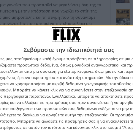
α μια γυναίκα που προσπαθεί να μεγαλώσει μόνη της τα
ντιμέτωπη με την απόσταση που χωρίζει το σπίτι της
ρο μιας μητρόπολης και τη στιγμή που τη συναντάμε
ς συνέντευξης που μπορεί να της εξασφαλίσει μια
ί, η Ζουλί θα κανονίσει να την καλύψει μια συνάδελφος
Παρίσι θα παραλύσει από μια γενική απεργία στα Μέσα
ό να πάει στραβά, θα πάει.
Σεβόμαστε την ιδιωτικότητά σας
κ Γκραβέλ είναι μια σκηνή που ξεκινάει με τους τίτλους
άτες μας αποθηκεύουμε και/ή έχουμε πρόσβαση σε πληροφορίες σε μια
υς είναι ενδεικτική του ρυθμού με τον οποίο
ργαζόμαστε προσωπικά δεδομένα, όπως μοναδικοί αναγνωριστικοί και 
σπαθεί να νικήσει το χρόνο και το χώρο προκειμένου
στέλλονται από μια συσκευή για εξατομικευμένες διαφημίσεις και περ
ς τρεις ρόλους που της έχουν ανατεθεί να υποδυθεί:
α τα βλέπεις όλα σινεμά...
εχομένου, έρευνα ακροατηρίου και ανάπτυξη υπηρεσιών.
Με την άδειά σα
κινηματογραφική εβδομάδα
ίκας, της γυναίκας που κάποια στιγμή θέλει να κάνει
χεται να χρησιμοποιήσουμε ακριβή δεδομένα γεωγραφικής τοποθεσίας 
 τον τρόπο του flix
ών. Μπορείτε να κάνετε κλικ για να συναινέσετε στην επεξεργασία απ
ς περιγράφεται παραπάνω. Εναλλακτικά, μπορείτε να αποκτήσετε πρό
λεκτικά μέσα στο ακιινητοποιημένο, χαοτικό - σχεδόν
ίες και να αλλάξετε τις προτιμήσεις σας πριν συναινέσετε ή να αρνηθεί
κτικό της ζωής της, η Ζουλί παίρνει φόρα, αποφασισμένη
wsletter
του flix, στο inbox σου
ποια επεξεργασία των προσωπικών σας δεδομένων ενδέχεται να μην απ
α. Λένε συχνά πως «όταν δεν έχεις να χάσεις τίποτα,
λά έχετε το δικαίωμα να αρνηθείτε αυτήν την επεξεργασία. Οι προτιμήσ
ουλί είναι πως όταν «έχεις να χάσεις τα πάντα,
τογραφικές ειδήσεις | νέες ταινίες | πρόγραμμα αιθουσών για όλη την Ελλάδα |
ιστότοπο. Μπορείτε να αλλάξετε τις προτιμήσεις σας ή να ανακαλέσετε
 έτσι, με το πείσμα του ανθρώπου που δεν θα αφήσει
ές | συνεντεύξεις | απόψεις | αφιερώματα | διαγωνισμοί
στρέφοντας σε αυτόν τον ιστότοπο και κάνοντας κλικ στο κουμπί "Απ
νη αλλά και την πίστη ότι η ίδια και τα παιδιά της