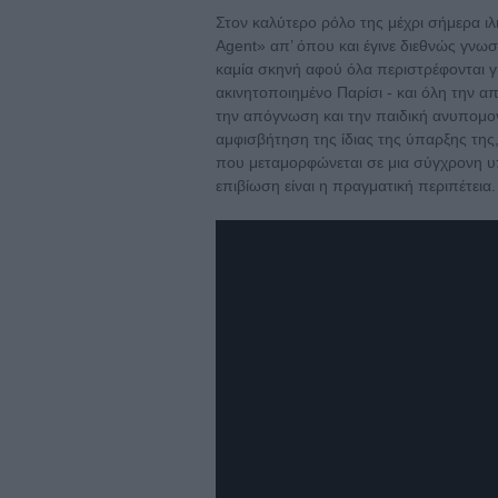
Στον καλύτερο ρόλο της μέχρι σήμερα ιλ
Agent» απ’ όπου και έγινε διεθνώς γνωστ
καμία σκηνή αφού όλα περιστρέφονται γ
ακινητοποιημένο Παρίσι - και όλη την 
την απόγνωση και την παιδική ανυπομον
αμφισβήτηση της ίδιας της ύπαρξης της,
που μεταμορφώνεται σε μια σύγχρονη υ
επιβίωση είναι η πραγματική περιπέτεια.