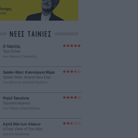
έντερς
ευξη
ΝΕΕΣ ΤΑΙΝΙΕΣ
O Ταξιτζής
Taxi Driver
του Μάρτιν Σκορσέζε
Spider-Man: Καινούργια Μέρα
Spider-Man: Brand New Day
του Ντέστιν Ντάνιελ Κρέτον
Ψηλά Τακούνια
Tacones lejanos
του Πέδρο Αλμοδόβαρ
Αχνή Θέα των Λόφων
A Pale View of The Hills
του Κέι Ισικάουα