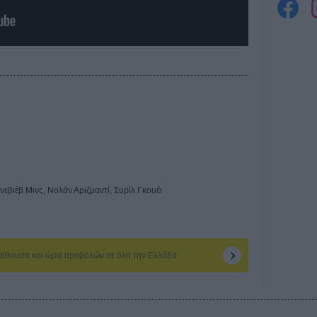
εβιέβ Μινς, Νολάν Αριζμαντί, Συρίλ Γκουέι
 αίθουσα και ώρα προβολών σε όλη την Ελλάδα