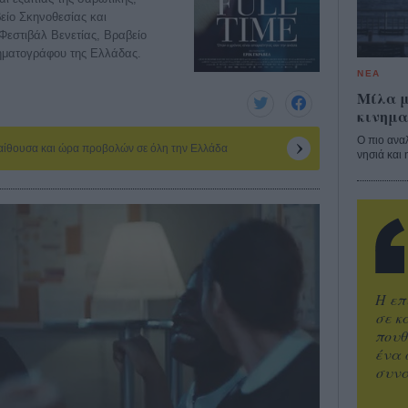
είο Σκηνοθεσίας και
Φεστιβάλ Βενετίας, Βραβείο
ηματογράφου της Ελλάδας.
ΝΕΑ
Μίλα μ
κινημα
Ο πιο ανα
 αίθουσα και ώρα προβολών σε όλη την Ελλάδα
νησιά και 
Η επ
σε κ
πουθ
ένα 
συνα