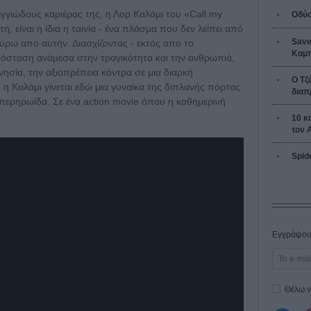
ιγγιώδους καριέρας της, η Λορ Καλάμι του «Call my
Οδύσ
ή, είναι η ίδια η ταινία - ένα πλάσμα που δεν λείπει από
Save
ύρω από αυτήν. Διασχίζοντας - εκτός από το
Καμπ
απόσταση ανάμεσα στην τραγικότητα και την ανθρωπιά,
ησία, την αξιοπρέπεια κόντρα σε μια διαρκή
Ο Τζ
 η Καλάμι γίνεται εδώ μια γυναίκα της διπλανής πόρτας
διαπ
περηρωίδα. Σε ένα action movie όπου η καθημερινή
10 κ
τον 
Spid
Εγγράψου 
Θέλω ν