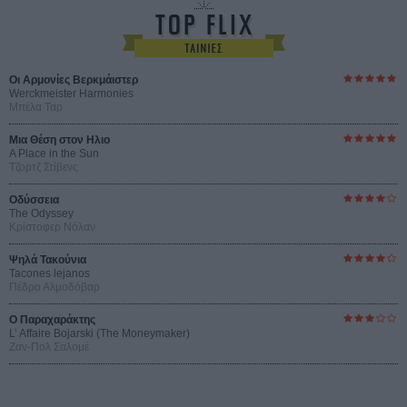
Οι Αρμονίες Βερκμάιστερ
Werckmeister Harmonies
Μπέλα Ταρ
Μια Θέση στον Ηλιο
A Place in the Sun
Τζορτζ Στίβενς
Οδύσσεια
The Odyssey
Κρίστοφερ Νόλαν
Ψηλά Τακούνια
Tacones lejanos
Πέδρο Αλμοδόβαρ
Ο Παραχαράκτης
L’ Affaire Bojarski (The Moneymaker)
Ζαν-Πολ Σαλομέ