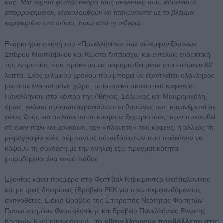
σας. Μια λάμπα φωτίζει ακόμα τους σκακιστές που, αδιάλειπτα
απορροφημένοι, εξακολουθούν να τσακώνονται με το βλέμμα
καρφωμένο στα πιόνια, πίσω από τη σιδεριά.
Εναρκτήρια σκηνή του «Πανελλήνιον» των νεοεμφανιζόμενων
Σπύρου Μαντζαβίνου και Κώστα Αντάραχα, και εντελώς ενδεικτική
της εντροπίας που πρόκειται να τεκμηριωθεί μέσα στα επόμενα 80
λεπτά. Ενός φιλμικού χρόνου που μπορεί να εξαντλείται ολόκληρος
μέσα σε ένα και μόνο χώρο, το ιστορικό σκακιστικό καφενείο
Πανελλήνιον στο κέντρο της Αθήνας, Σόλωνος και Μαυρομιχάλη,
όμως, ενόσω προσωπογραφούνται οι θαμώνες του, κατανέμεται σε
φέτες ζωής και απλώνεται σε κόσμους ξεχωριστούς, πριν πυκνωθεί
σε έναν πάλι και μοναδικό, τον «πλανήτη» του καφενέ, ή αλλιώς τη
μικρογραφία ενός σύμπαντος αυτοεξόριστων που παλεύουν να
κόψουν τη σύνδεση με την ανηλεή έξω πραγματικότητα
μοιραζόμενοι ένα κοινό πάθος.
Εχοντας κάνει πρεμιέρα στο Φεστιβάλ Ντοκιμαντέρ Θεσσαλονίκης
και με τρεις διακρίσεις (Βραβείο ΕΚΚ για πρωτοεμφανιζόμενους
σκηνοθέτες, Ειδικό Βραβείο της Επιτροπής Νεότητας Φοιτητών
Πανεπιστημίων Θεσσαλονίκης και Βραβείο Πανελλήνιας Ενωσης
Κριτικών Κινηματογράφου) ,
το «Πανελλήνιον» προβάλλεται στις