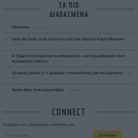
ΤΑ ΠΙΟ
ΔΙΑΒΑΣΜΕΝΑ
Οδύσσεια
01 ΙΟΥΛ
Save the Date! Δείτε πρώτοι το «Σεξ και Αίμα στο Καμπ Μίασμα»!
ΧΘΕΣ
Ο Τζάρεντ Λέτο αρνείται τις καταγγελίες: «Δεν έχω διαπράξει ποτέ
σεξουαλική επίθεση»
30 ΙΟΥΛ
10 καυτές ταινίες (+ 5 δροσερές επανεκδόσεις) για τον Αύγουστο
01
ΑΥΓ
Spider-Man: Καινούργια Μέρα
30 ΜΑΡ
CONNECT
Εγγράψου στο εβδομαδιαίο newsletter μας.
ΕΓΓΡΑΦΗ