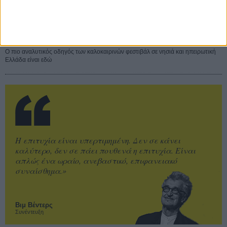
ΝΕΑ
Μίλα μου για καλοκαιρινά φεστιβάλ κινηματογράφου
στην Ελλάδα
Ο πιο αναλυτικός οδηγός των καλοκαιρινών φεστιβάλ σε νησιά και ηπειρωτική
Ελλάδα είναι εδώ
Η επιτυχία είναι υπερτιμημένη. Δεν σε κάνει
καλύτερο, δεν σε πάει πουθενά η επιτυχία. Είναι
απλώς ένα ωραίο, ανεβαστικό, επιφανειακό
συναίσθημα.»
Βιμ Βέντερς
Συνέντευξη