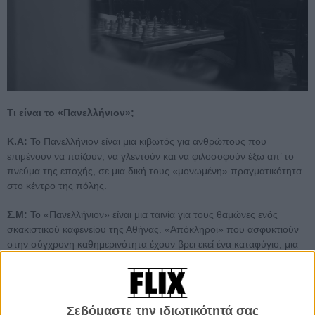
Τι είναι το «Πανελλήνιον»;
Κ.Α:
To Πανελλήνιον είναι μια κιβωτός για ανθρώπους που
επιμένουν να παίζουν, να γλεντούν και να φιλοσοφούν έξω απ’ το
πνεύμα της εποχής, σε μια δική τους «μονωμένη» πραγματικότητα
στο κέντρο της πόλης.
Σ.Μ:
Το «Πανελλήνιον» είναι μια ταινία για τους θαμώνες ενός
σκακιστικού καφενείου της Αθήνας. «Απόκληροι» που ασφυκτιούν
στην σύγχρονη καθημερινότητα έχουν βρει εκεί ένα καταφύγιο, μια
οικογένεια εκλεκτικών συγγενειών που μέσω της αγάπης τους για το
σκάκι, το γλέντι, το τραγούδι και την συντροφιά ζουν πεισματικά το
όνειρο σε έναν φανταστικό δικό τους, κρυμμένο κόσμο.
Σεβόμαστε την ιδιωτικότητά σας