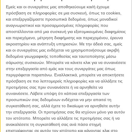
Ποιο ήταν το αρχικό έναυσμα και ποια η αρχική ιδέα για το
Εμείς και οι συνεργάτες μας αποθηκεύουμε και/ή έχουμε
ντοκιμαντέρ;
πρόσβαση σε πληροφορίες σε μια συσκευή, όπως τα cookies,
και επεξεργαζόμαστε προσωπικά δεδομένα, όπως μοναδικοί
Κ.Α:
Το αρχικό έναυσμα ήταν η γραφικότητα που πρωτοαντικρίσαμε
αναγνωριστικοί και προσαρμοσμένες πληροφορίες που
μπαίνοντας στο μαγαζί και οι γκροτέσκ συμπεριφορές των θαμώνων
αποστέλλονται από μια συσκευή για εξατομικευμένες διαφημίσεις
πάνω στην εμμονή τους για το παιχνίδι. Όμως η πραγματική πρώτη
και περιεχόμενο, μέτρηση διαφήμισης και περιεχομένου, έρευνα
ύλη ήταν η σχέση που αναπτύξαμε μαζί τους, όντας κι οι ίδιοι
ακροατηρίου και ανάπτυξη υπηρεσιών.
Με την άδειά σας, εμείς
θαμώνες για σειρά ετών, το τράβηγμα της κουρτίνας κι η ανακάλυψη
και οι συνεργάτες μας ενδέχεται να χρησιμοποιήσουμε ακριβή
γνήσιων κινηματογραφικών ηρώων πίσω απ’ τους τύπους.
δεδομένα γεωγραφικής τοποθεσίας και ταυτοποίησης μέσω
σάρωσης συσκευών. Μπορείτε να κάνετε κλικ για να συναινέσετε
Σ.Μ:
Το σκακιστικό καφενείο «Πανελλήνιον» είναι ούτως ή άλλως
στην επεξεργασία από εμάς και τους συνεργάτες μας όπως
ένας μυθικός για την Αθήνα χώρος. Αμέσως σου εμπνέει δέος η
περιγράφεται παραπάνω. Εναλλακτικά, μπορείτε να αποκτήσετε
συνύπαρξη του τσίπουρου με τις σκακιέρες, τα κάδρα με τον
πρόσβαση σε πιο λεπτομερείς πληροφορίες και να αλλάξετε τις
Κολοκοτρώνη και τον Ξυλούρη δίπλα στο «εικονοστάσι» με τις
προτιμήσεις σας πριν συναινέσετε ή να αρνηθείτε να
φωτογραφίες όλων των παγκοσμίων πρωταθλητών στο σκάκι, ο
συναινέσετε.
Λάβετε υπόψη ότι κάποια επεξεργασία των
καδραρισμένος «Ύμνος στο Βυζίκι» (χωριό του καφετζή Γιάννη)
προσωπικών σας δεδομένων ενδέχεται να μην απαιτεί τη
δίπλα σε σκακιστικά ρολόγια και εγχειρίδια, το πάτωμα με το μοτίβο
συγκατάθεσή σας, αλλά έχετε το δικαίωμα να αρνηθείτε αυτήν
της σκακιέρας πάνω στο οποίο ο Γιάννης τηγανίζει ομελέτες, ένας
την επεξεργασία. Οι προτιμήσεις σας θα ισχύουν μόνο για αυτόν
άνθρωπος που σιχαίνεται το σκάκι και θεωρεί τους σκακιστές
τον ιστότοπο. Μπορείτε να αλλάξετε τις προτιμήσεις σας ή να
τρελλούς. Σε έναν τέτοιο χώρο συνειδητοποιείς μεμιάς πως η
ανακαλέσετε τη συγκατάθεσή σας ανά πάσα στιγμή
πραγματικότητα είναι πολύ πιο ποιητική και ευφάνταστη από κάθε
επιστρέφοντας σε αυτόν τον ιστότοπο και κάνοντας κλικ στο
μυθοπλασία∙ πως η μυθοπλασία θα υπολείπεται πάντα σε