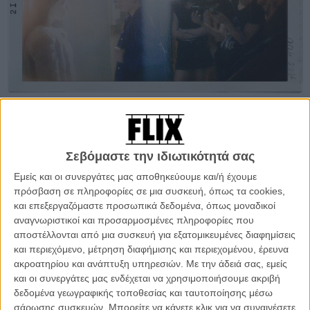
Fast forward στην τελευταια μέρα του Φεστιβάλ και στα βραβεία
,
όπου τα «Τσουλάκια» ξετρέλαναν δίκαια την κριτική επιτροπή των
Αργύρη Παπαδημητρόπουλου, Θέμιδας Μπαζάκα και Λένας Διβάνη,
Σεβόμαστε την ιδιωτικότητά σας
θριάμβευσαν στην κατηγορία τους με τρία βραβεία (Καλύτερης
Ταινίας, Καλύτερης Γυναικείας Ερμηνείας και για τις δύο
Εμείς και οι συνεργάτες μας αποθηκεύουμε και/ή έχουμε
πρωταγωνίστριές του και Καλύτερης Σκηνογραφίας για τις Εύα
πρόσβαση σε πληροφορίες σε μια συσκευή, όπως τα cookies,
Κουρελιά και Ελένη Σαμπρή), για να φύγουν από τη Δράμα με τη
και επεξεργαζόμαστε προσωπικά δεδομένα, όπως μοναδικοί
λέξη «Τσουλάκια» απενοχοποιημένη (όπως ανέφερε εύστοχα η Λένα
αναγνωριστικοί και προσαρμοσμένες πληροφορίες που
Διβάνη για λογαριασμό της επιτροπής), το ηθικό και την
αποστέλλονται από μια συσκευή για εξατομικευμένες διαφημίσεις
αυτοπεποίθηση ανεβασμένα, κυρίως γιατί, το ζητούμενο στη ζωή
και περιεχόμενο, μέτρηση διαφήμισης και περιεχομένου, έρευνα
και το σινεμά είναι να βρεις τη θέση σου μέσα στον μεγάλο κόσμο.
ακροατηρίου και ανάπτυξη υπηρεσιών.
Με την άδειά σας, εμείς
και οι συνεργάτες μας ενδέχεται να χρησιμοποιήσουμε ακριβή
Ακριβώς δηλαδή ό,τι καταφέρνουν οι δύο αδελφές, η Θεμούλα και η
δεδομένα γεωγραφικής τοποθεσίας και ταυτοποίησης μέσω
Μάτι που μεγαλώνουν μόνες τους, με χρέη του παρελθόντος που
σάρωσης συσκευών. Μπορείτε να κάνετε κλικ για να συναινέσετε