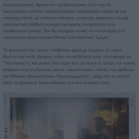
συμπεράσματα, άφησε τον προβοκατόρικο τίτλο της να
λειτουργήσει μάλλον παραπλανητικά, επικεφαλίδα τελικά σε μια
υπέροχη ταινία, με υπέροχο σενάριο, υπέροχες ερμηνείες και μια
αφοπλιστική αίσθηση κινηματογραφικής πληρότητας που,
λανθασμένα επίσης, δεν θα περίμενε κανείς να συναντήσει στο
νεοσύστατο Διαγωνιστικό Εθνικό Σπουδαστικό Τμήμα.
Οι φανατικοί της ταινίας πλήθαιναν μέρα με τη μέρα, το σήμα
δινόταν και εκτός Δράμας («δες οπωσδήποτε στην πλατφόρμα τα
"Τσουλάκια"») και γενικά όλοι είχαν κάτι να πουν γι' αυτήν την ταινία,
ανάμεσα στις συζητήσεις για τις «μεγαλύτερες» ταινίες των Διεθνών
και Εθνικών Διαγωνιστικών Προγραμμμάτων - μέχρι και το μήπως
άξιζε να βρίσκεται διαγωνιζόμενη στα ίσα ανάμεσα τους.