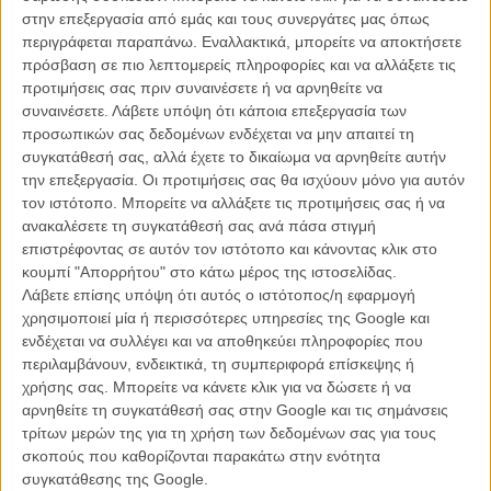
δεν διαγράφονται εύκολα και όνειρα που συνθλίβονται όταν βγουν
στην επεξεργασία από εμάς και τους συνεργάτες μας όπως
έξω από τον πολύχρωμο κόσμο τους, σε ένα ποπ νουάρ
περιγράφεται παραπάνω. Εναλλακτικά, μπορείτε να αποκτήσετε
κινηματογραφικό παραμύθι που κάνει το girl power να μοιάζει με το
πρόσβαση σε πιο λεπτομερείς πληροφορίες και να αλλάξετε τις
μαγικό φίλτρο που χρειάζεται ο κόσμος για να αλλάξει και την
προτιμήσεις σας πριν συναινέσετε ή να αρνηθείτε να
αθωότητα το πιο ισχυρό όπλο απέναντι στο κακό.
συναινέσετε.
Λάβετε υπόψη ότι κάποια επεξεργασία των
προσωπικών σας δεδομένων ενδέχεται να μην απαιτεί τη
Πτυχιακή εργασία για λογαριασμό της Σχολής Κινηματογράφου του
συγκατάθεσή σας, αλλά έχετε το δικαίωμα να αρνηθείτε αυτήν
Αριστοτελείου Πανεπιστημίου Θεσσαλονίκης με καθηγητή
την επεξεργασία. Οι προτιμήσεις σας θα ισχύουν μόνο για αυτόν
επιβλέποντα τον Περικλή Χούρσογλου, γραμμένο με βαθιά αλήθεια
τον ιστότοπο. Μπορείτε να αλλάξετε τις προτιμήσεις σας ή να
και συγκίνηση από την Καλλιόπη Αραμπατζή, τα «Τσουλάκια»
ανακαλέσετε τη συγκατάθεσή σας ανά πάσα στιγμή
συστήνουν πάνω απ' όλα το σκηνοθετικό βλέμμα της Δέσποινας
επιστρέφοντας σε αυτόν τον ιστότοπο και κάνοντας κλικ στο
Μαυρίδου που μιλάει στο Flix για την περιπέτεια μιας ταινίας που
κουμπί "Απορρήτου" στο κάτω μέρος της ιστοσελίδας.
είχε βρει τον εαυτό της της πριν ακόμη βρει τη θέση της στον κόσμο
Λάβετε επίσης υπόψη ότι αυτός ο ιστότοπος/η εφαρμογή
του σύγχρονου ελληνικού σινεμά.
χρησιμοποιεί μία ή περισσότερες υπηρεσίες της Google και
ενδέχεται να συλλέγει και να αποθηκεύει πληροφορίες που
Η ταινία «Τσουλάκια» θα προβληθεί τη Δευτέρα 17, την Τρίτη
περιλαμβάνουν, ενδεικτικά, τη συμπεριφορά επίσκεψης ή
18 και την Τετάρτη 19 Ιουλίου στις 21.00 (αμέσως πριν την Α’
χρήσης σας. Μπορείτε να κάνετε κλικ για να δώσετε ή να
προβολή της ταινίας «Black Stone») στο Σινέ Αλεξάνδρα (Ηρ.
αρνηθείτε τη συγκατάθεσή σας στην Google και τις σημάνσεις
Πολυτεχνείου 27, Χαλάνδρι). Στις 17 Ιουλίου η προβολή θα
τρίτων μερών της για τη χρήση των δεδομένων σας για τους
πραγματοποιηθεί παρουσία σκηνοθέτη. Από τις 18 Ιουλίου,
σκοπούς που καθορίζονται παρακάτω στην ενότητα
θα προβάλλεται σε αποκλειστική α' προβολή στο
συγκατάθεσης της Google.