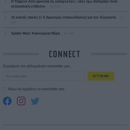
Ο Τζάρεντ Λέτο αρνείται τις καταγγελίες: «Δεν έχω διαπράξει ποτέ
σεξουαλική επίθεση»
30 ΙΟΥΛ
10 καυτές ταινίες (+ 5 δροσερές επανεκδόσεις) για τον Αύγουστο
01
ΑΥΓ
Spider-Man: Καινούργια Μέρα
30 ΜΑΡ
CONNECT
Εγγράψου στο εβδομαδιαίο newsletter μας.
ΕΓΓΡΑΦΗ
Θέλω να λαμβάνω τα newsletter σας.