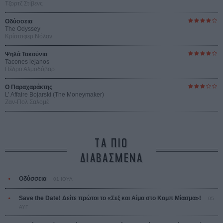
Τζορτζ Στίβενς
Οδύσσεια
The Odyssey
Κρίστοφερ Νόλαν
Ψηλά Τακούνια
Tacones lejanos
Πέδρο Αλμοδόβαρ
Ο Παραχαράκτης
L’ Affaire Bojarski (The Moneymaker)
Ζαν-Πολ Σαλομέ
ΤΑ ΠΙΟ
ΔΙΑΒΑΣΜΕΝΑ
Οδύσσεια
01 ΙΟΥΛ
Save the Date! Δείτε πρώτοι το «Σεξ και Αίμα στο Καμπ Μίασμα»!
05
ΑΥΓ