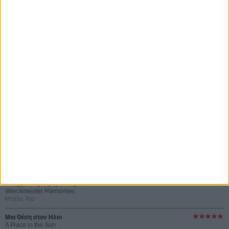
Certified Copy (Copie Conforme)
του Αμπάς Κιαροστάμι
Ο Κλειδαράς του Ενός Εκατομμυρίου
Le Million
του Γκρεγκουάρ Βινιερόν
Αυτό που Ξέρουν οι Γυναίκες
Pour le Plaisir
του Ρεέμ Κερισί
Οι Αρμονίες Βερκμάιστερ
Werckmeister Harmonies
Μπέλα Ταρ
Μια Θέση στον Ηλιο
A Place in the Sun