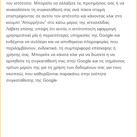
τον ιστότοπο. Μπορείτε να αλλάξετε τις προτιμήσεις σας ή να
Ποια ήταν η αφορμή ή η σκέψη που σας οδήγησε να κάνετε
ανακαλέσετε τη συγκατάθεσή σας ανά πάσα στιγμή
την ταινία
;
επιστρέφοντας σε αυτόν τον ιστότοπο και κάνοντας κλικ στο
κουμπί "Απορρήτου" στο κάτω μέρος της ιστοσελίδας.
Η ανάγκη μου για δημιουργία είναι πάντα η αφορμή.
Λάβετε επίσης υπόψη ότι αυτός ο ιστότοπος/η εφαρμογή
χρησιμοποιεί μία ή περισσότερες υπηρεσίες της Google και
Πώς θα περιγράφατε το φιλμ σε κάποιον που θα σας ρωτούσε
ενδέχεται να συλλέγει και να αποθηκεύει πληροφορίες που
«τι είναι η ταινία σου;»
περιλαμβάνουν, ενδεικτικά, τη συμπεριφορά επίσκεψης ή
χρήσης σας. Μπορείτε να κάνετε κλικ για να δώσετε ή να
Σε έναν κόσμο που ο καθένας μας φαντάζεται ως ιδανικό, θα
αρνηθείτε τη συγκατάθεσή σας στην Google και τις σημάνσεις
μπορούσαμε να χωρέσουμε ακόμα κι εμείς οι ίδιοι;
τρίτων μερών της για τη χρήση των δεδομένων σας για τους
σκοπούς που καθορίζονται παρακάτω στην ενότητα
Εκτός από τη χρονική διάρκεια ενός φιλμ, ο προσδιορισμός
συγκατάθεσης της Google.
«μικρού μήκους» ορίζει κάτι άλλο κατά τη γνώμη σας; Και
γιατί ναι ή όχι
;
Τη χρονική διάρκεια την ορίζουν εξίσου και ο προσδιορισμός
«μικρού μήκους» και ο προσδιορισμός «μεγάλου μήκους». Το θέμα
είναι τι από τα δύο έχεις τη δυνατότητα να κάνεις, ε;
Πώς είναι να κάνεις σινεμά σε μια χώρα που από την μια
βρίσκεται σε κρίση κι από την άλλη ο κινηματογράφος της