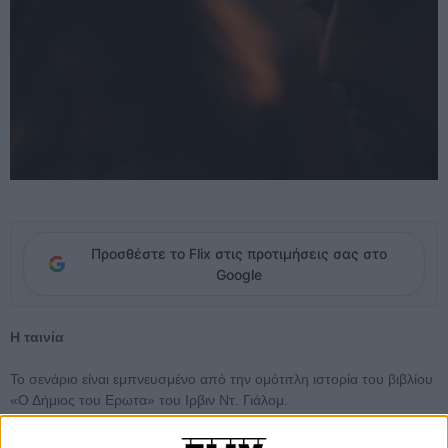
Προσθέστε το Flix στις προτιμήσεις σας στο
Google
Η ταινία
Το σενάριο είναι εμπνευσμένο από την ομότιτλη ιστορία του βιβλίου
«Ο Δήμιος του Ερωτα» του Ιρβιν Ντ. Γιάλομ.
Ο σκηνοθέτης