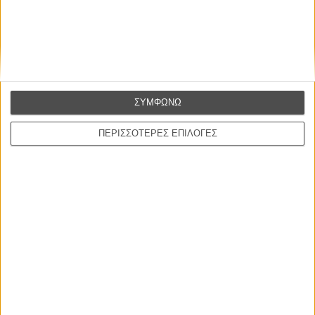
ΣΥΜΦΩΝΩ
ΝΕΑ
ΠΕΡΙΣΣΟΤΕΡΕΣ ΕΠΙΛΟΓΕΣ
Μίλα μου για καλοκαιρινά φεστιβάλ κινηματογράφου
στην Ελλάδα
Ο πιο αναλυτικός οδηγός των καλοκαιρινών φεστιβάλ σε νησιά και ηπειρωτική
Ελλάδα είναι εδώ
Η επιτυχία είναι υπερτιμημένη. Δεν σε κάνει
καλύτερο, δεν σε πάει πουθενά η επιτυχία. Είναι