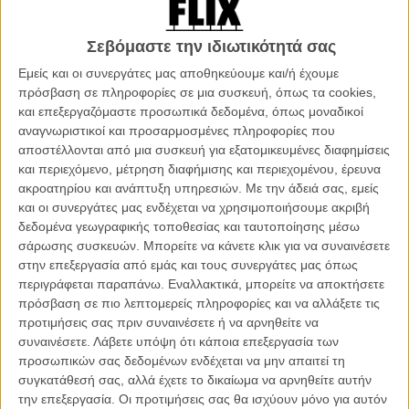
Το 2008, ο Αλέξανδρος συμμετείχε πάλι στο Φεστιβάλ Δράμας με
Σεβόμαστε την ιδιωτικότητά σας
την πρώτη του φοιτητική ταινία μικρού μήκους, «Γάλα», σε συν-
σκηνοθεσία με τον Κωνσταντίνο Φραγκούλη. Η ταινία,
Εμείς και οι συνεργάτες μας αποθηκεύουμε και/ή έχουμε
ασπρόμαυρη, με πρωταγωνιστή τον Θάνο Παπακωνσταντίνου,
πρόσβαση σε πληροφορίες σε μια συσκευή, όπως τα cookies,
ήταν «μια αναζήτηση του άσπρου σ’ έναν κόσμο όπου κυριαρχεί το
και επεξεργαζόμαστε προσωπικά δεδομένα, όπως μοναδικοί
μαύρο». Το «Γάλα» απέσπασε ένα πλήθος βραβείων: το Πρώτο
αναγνωριστικοί και προσαρμοσμένες πληροφορίες που
Βραβείο Σπουδαστικής ταινίας και το Ειδικό Βραβείο της Ε.Τ.Ε.Κ.Τ.
αποστέλλονται από μια συσκευή για εξατομικευμένες διαφημίσεις
στη Δράμα, Τιμητική Διάκριση στο Φεστιβάλ Θεσσαλονίκης, το
και περιεχόμενο, μέτρηση διαφήμισης και περιεχομένου, έρευνα
Βραβείο Σκηνογραφίας και το Δεύτερο Βραβείο Καλύτερης Ταινίας
ακροατηρίου και ανάπτυξη υπηρεσιών.
Με την άδειά σας, εμείς
στο Φεστιβάλ Μικρές Πρεμιέρες, στα πλαίσια του Φεστιβάλ Νύχτες
και οι συνεργάτες μας ενδέχεται να χρησιμοποιήσουμε ακριβή
Πρεμιέρας, το Βραβείο Σεναρίου στο Φεστιβάλ Φανταστικού
δεδομένα γεωγραφικής τοποθεσίας και ταυτοποίησης μέσω
Κινηματογράφου του Ιδρύματος Βαγγέλη Κοτρώνη, το Βραβείο
σάρωσης συσκευών. Μπορείτε να κάνετε κλικ για να συναινέσετε
Καλύτερης Ταινίας Επιστημονικής Φαντασίας από την Αθηναϊκή
στην επεξεργασία από εμάς και τους συνεργάτες μας όπως
Λέσχη Επιστημονικής Φαντασίας, το Βραβείο Καλύτερης Ταινίας και
περιγράφεται παραπάνω. Εναλλακτικά, μπορείτε να αποκτήσετε
το Βραβείο Σκηνοθεσίας στο Φεστιβάλ Πρώτη Ματιά, το Φεστιβάλ
πρόσβαση σε πιο λεπτομερείς πληροφορίες και να αλλάξετε τις
του ΙΕΚ ΑΚΜΗ για τους Φοιτητές του. Το 2011 διακρίθηκε στο
προτιμήσεις σας πριν συναινέσετε ή να αρνηθείτε να
Φεστιβάλ Δράμας και στο Φεστιβάλ Επιστημονικής Φαντασίας με τη
συναινέσετε.
Λάβετε υπόψη ότι κάποια επεξεργασία των
δεύτερη σπουδαστική ταινία του, το «Iris».
προσωπικών σας δεδομένων ενδέχεται να μην απαιτεί τη
συγκατάθεσή σας, αλλά έχετε το δικαίωμα να αρνηθείτε αυτήν
Τέσσερις ερωτήσεις για το «Αν Ηταν Νόμιμος ο Βιασμός»
την επεξεργασία. Οι προτιμήσεις σας θα ισχύουν μόνο για αυτόν