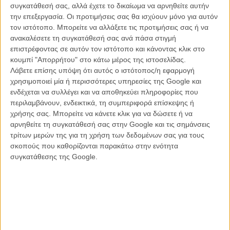
συγκατάθεσή σας, αλλά έχετε το δικαίωμα να αρνηθείτε αυτήν
την επεξεργασία. Οι προτιμήσεις σας θα ισχύουν μόνο για αυτόν
Τέσσερις ερωτήσεις για το «Μαθήματα Οδήγησης»
τον ιστότοπο. Μπορείτε να αλλάξετε τις προτιμήσεις σας ή να
ανακαλέσετε τη συγκατάθεσή σας ανά πάσα στιγμή
Ποια ήταν η αφορμή ή η σκέψη που σας οδήγησε να κάνετε
επιστρέφοντας σε αυτόν τον ιστότοπο και κάνοντας κλικ στο
την ταινία
;
κουμπί "Απορρήτου" στο κάτω μέρος της ιστοσελίδας.
Λάβετε επίσης υπόψη ότι αυτός ο ιστότοπος/η εφαρμογή
Η ταινία πραγματεύεται τις σχέσεις ανάμεσα στα αρσενικά (πατέρα
χρησιμοποιεί μία ή περισσότερες υπηρεσίες της Google και
και γιο στην προκειμένη περίπτωση), και είναι μια κατάσταση που
ενδέχεται να συλλέγει και να αποθηκεύει πληροφορίες που
λίγο πολύ όλοι την έχουμε βιώσει. Είναι λοιπόν προσωπικός
περιλαμβάνουν, ενδεικτικά, τη συμπεριφορά επίσκεψης ή
προβληματισμός που έγινε ανάγκη να εκφραστεί - και ιδού το
χρήσης σας. Μπορείτε να κάνετε κλικ για να δώσετε ή να
αποτέλεσμα.
αρνηθείτε τη συγκατάθεσή σας στην Google και τις σημάνσεις
τρίτων μερών της για τη χρήση των δεδομένων σας για τους
Πώς θα περιγράφατε το φιλμ σε κάποιον που σας ρωτούσε
σκοπούς που καθορίζονται παρακάτω στην ενότητα
«τι είναι η ταινία σου;»
συγκατάθεσης της Google.
Θα απαντούσα ότι πρόκειται στην ουσία για έναν ύμνο στις
γυναίκες. Ευτυχώς που υπάρχουν σε αυτόν τον κόσμο.
Εκτός από τη χρονική διάρκεια ενός φιλμ, ο προσδιορισμός