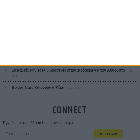
ΤΑ ΠΙΟ
ΔΙΑΒΑΣΜΕΝΑ
Οδύσσεια
01 ΙΟΥΛ
Save the Date! Δείτε πρώτοι το «Σεξ και Αίμα στο Καμπ Μίασμα»!
05
ΑΥΓ
Ο Τζάρεντ Λέτο αρνείται τις καταγγελίες: «Δεν έχω διαπράξει ποτέ
σεξουαλική επίθεση»
30 ΙΟΥΛ
10 καυτές ταινίες (+ 5 δροσερές επανεκδόσεις) για τον Αύγουστο
01
ΑΥΓ
Spider-Man: Καινούργια Μέρα
30 ΜΑΡ
CONNECT
Εγγράψου στο εβδομαδιαίο newsletter μας.
ΕΓΓΡΑΦΗ