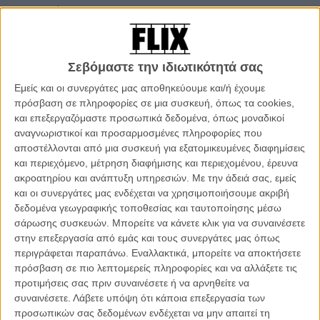
Ο σκηνοθέτης
Γενημένος στον Πειραιά το 1976, σπούδασε οικονομικά στην
ΑΣΟΕΕ πριν ασχοληθεί με τον κινηματογράφο. Σπούδασε
Σεβόμαστε την ιδιωτικότητά σας
σκηνοθεσία στο ΙΕΚ ΑΚΜΗ και στο Akmi Metropolitan College, από
όπου και αποφοίτησε με διάκριση. Στη συνέχεια, το 2011, πήρε το
Εμείς και οι συνεργάτες μας αποθηκεύουμε και/ή έχουμε
ΒΑ του σε Film & TV Directing από το Queen Margaret University of
πρόσβαση σε πληροφορίες σε μια συσκευή, όπως τα cookies,
Edinburg. Με την ταινία μικρού μήκους «Μαθήματα Οδήγησης»
και επεξεργαζόμαστε προσωπικά δεδομένα, όπως μοναδικοί
συμμετέχει για τρίτη φορά στο διαγωνιστικό τμήμα του Φεστιβάλ
αναγνωριστικοί και προσαρμοσμένες πληροφορίες που
Ελληνικών ταινιών μικρού μήκους Δράμας.
αποστέλλονται από μια συσκευή για εξατομικευμένες διαφημίσεις
και περιεχόμενο, μέτρηση διαφήμισης και περιεχομένου, έρευνα
Φιλμογραφία
ακροατηρίου και ανάπτυξη υπηρεσιών.
Με την άδειά σας, εμείς
και οι συνεργάτες μας ενδέχεται να χρησιμοποιήσουμε ακριβή
«A stranger in Drama» (2009)
δεδομένα γεωγραφικής τοποθεσίας και ταυτοποίησης μέσω
Heavenly taken innocence (2009)
σάρωσης συσκευών. Μπορείτε να κάνετε κλικ για να συναινέσετε
«Ο περαστικός» (2009)
στην επεξεργασία από εμάς και τους συνεργάτες μας όπως
«A different way of life» (2010)
περιγράφεται παραπάνω. Εναλλακτικά, μπορείτε να αποκτήσετε
«Πάντα μαζί» (2010)
πρόσβαση σε πιο λεπτομερείς πληροφορίες και να αλλάξετε τις
«Κόφ’το!» (2011)
προτιμήσεις σας πριν συναινέσετε ή να αρνηθείτε να
«Μαθήματα Οδήγησης» (2013)
συναινέσετε.
Λάβετε υπόψη ότι κάποια επεξεργασία των
προσωπικών σας δεδομένων ενδέχεται να μην απαιτεί τη