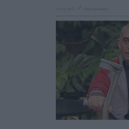
12 Σεπ 2013
Πόλυ Λυκούργου