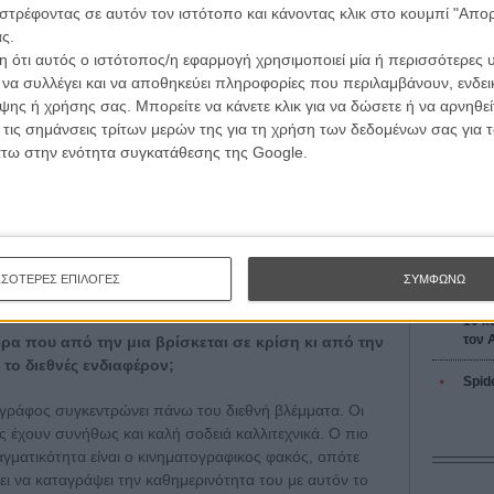
L’ Affaire
ές | συνεντεύξεις | απόψεις | αφιερώματα | διαγωνισμοί
στρέφοντας σε αυτόν τον ιστότοπο και κάνοντας κλικ στο κουμπί "Απ
 αυτήν, δε μένουν αναλλοίωτα στο χρόνο, και συχνά
Ζαν-Πολ 
ς.
 ότι αυτός ο ιστότοπος/η εφαρμογή χρησιμοποιεί μία ή περισσότερες 
ι να συλλέγει και να αποθηκεύει πληροφορίες που περιλαμβάνουν, ενδεικ
ΕΓΓΡΑΦΗ
ης ή χρήσης σας. Μπορείτε να κάνετε κλικ για να δώσετε ή να αρνηθε
 τις σημάνσεις τρίτων μερών της για τη χρήση των δεδομένων σας για
 φιλμ, ο προσδιορισμός «μικρού μήκους» ορίζει
άτω στην ενότητα συγκατάθεσης της Google.
ί ναι ή όχι;
Οδύσ
Save
ομο είδος κινηματογράφου και όχι προπομπός της
Καμπ
κυρίως στο πώς γράφεται το σενάριο της, στο ταξίδι
 την ανελέητη καταπίεση της χρονικής διαρκειας που
Ο Τζ
 άσκηση πάνω στη σημασία, τη βαρύτητα και την
διαπ
ΣΣΟΤΕΡΕΣ ΕΠΙΛΟΓΕΣ
ΣΥΜΦΩΝΩ
υ.
10 κ
τον 
ώρα που από την μια βρίσκεται σε κρίση κι από την
 το διεθνές ενδιαφέρον;
Spid
τογράφος συγκεντρώνει πάνω του διεθνή βλέμματα. Οι
 έχουν συνήθως και καλή σοδειά καλλιτεχνικά. Ο πιο
γματικότητα είναι ο κινηματογραφικος φακός, οπότε
ει να καταγράψει την καθημερινότητα του με αυτόν το