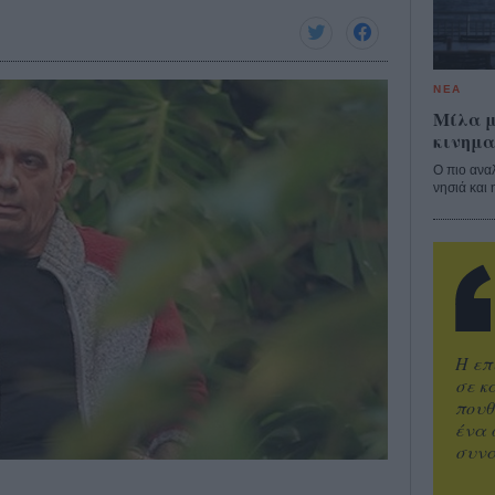
ΝΕΑ
Μίλα μ
κινημα
Ο πιο ανα
νησιά και 
Η επ
σε κ
πουθ
ένα 
συνα