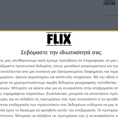
eud»
Οι Αρμονί
Werckmei
ας οδήγησε να κάνετε την ταινία
;
Σεβόμαστε την ιδιωτικότητά σας
Μπέλα Τα
άτες μας αποθηκεύουμε και/ή έχουμε πρόσβαση σε πληροφορίες σε μια
ίδια ταινία. Αν αυτό είναι αλήθεια, τότε εγώ
Μια Θέση 
ργαζόμαστε προσωπικά δεδομένα, όπως μοναδικοί αναγνωριστικοί και 
A Place in
α σε όλες τις μέχρι τώρα ταινίες μου. Μια σχέση που
Τζορτζ Στί
στέλλονται από μια συσκευή για εξατομικευμένες διαφημίσεις και περ
ζει όλες τις μετέπειτα ανθρώπινες επαφές μας. Η αγάπη
α τα βλέπεις όλα σινεμά...
εχομένου, έρευνα ακροατηρίου και ανάπτυξη υπηρεσιών.
Με την άδειά σα
κινηματογραφική εβδομάδα
ικότερα και η πεποίθηση μου ότι όλες οι σχέσεις -είτε
Οδύσσεια
χεται να χρησιμοποιήσουμε ακριβή δεδομένα γεωγραφικής τοποθεσίας 
The Odys
είναι φτιαγμένες από τα ίδια συστατικά, με οδήγησε στη
 τον τρόπο του flix
ών. Μπορείτε να κάνετε κλικ για να συναινέσετε στην επεξεργασία απ
Κρίστοφε
ς περιγράφεται παραπάνω. Εναλλακτικά, μπορείτε να αποκτήσετε πρό
Ψηλά Τακ
ίες και να αλλάξετε τις προτιμήσεις σας πριν συναινέσετε ή να αρνηθεί
ον που σας ρωτούσε «τι είναι η ταινία σου;»
Tacones l
wsletter
του flix, στο inbox σου
ποια επεξεργασία των προσωπικών σας δεδομένων ενδέχεται να μην απ
Πέδρο Αλ
λά έχετε το δικαίωμα να αρνηθείτε αυτήν την επεξεργασία. Οι προτιμήσ
ι ζευγάρι που η διάφορα ηλικίας τους αναγκαστικά τους
τογραφικές ειδήσεις | νέες ταινίες | πρόγραμμα αιθουσών για όλη την Ελλάδα |
Ο Παραχα
ιστότοπο. Μπορείτε να αλλάξετε τις προτιμήσεις σας ή να ανακαλέσετε
ς πατέρα και γιου. Τα παιχνίδια εξουσίας που υπάρχουν