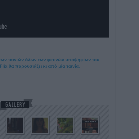
 των ταινιών όλων των φετινών υποψηφίων του
lix θα παρουσιάζει κι από μία ταινία
.