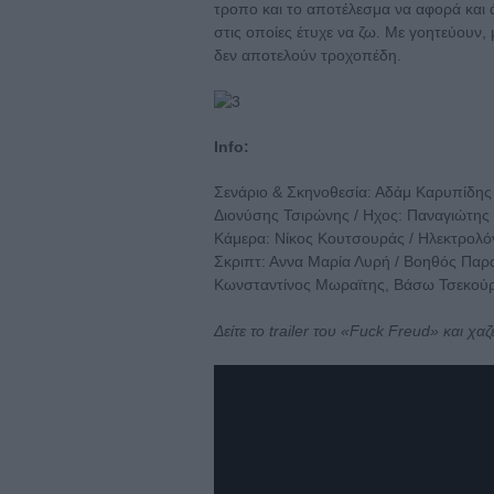
τροπο και το αποτέλεσμα να αφορά και 
στις οποίες έτυχε να ζω. Με γοητεύουν
δεν αποτελούν τροχοπέδη.
Info:
Σενάριο & Σκηνοθεσία: Αδάμ Καρυπίδης
Διονύσης Τσιρώνης / Ηχος: Παναγιώτης 
Κάμερα: Νίκος Κουτσουράς / Ηλεκτρολ
Σκριπτ: Αννα Μαρία Λυρή / Βοηθός Παρ
Κωνσταντίνος Μωραϊτης, Βάσω Τσεκού
Δείτε το trailer του «Fuck Freud» και χα