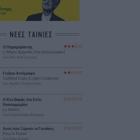
έντερς
ευξη
ΝΕΕΣ ΤΑΙΝΙΕΣ
Ο Παραχαράκτης
L’ Affaire Bojarski (The Moneymaker)
του Ζαν-Πολ Σαλομέ
Γνήσιο Αντίγραφο
Certified Copy (Copie Conforme)
του Αμπάς Κιαροστάμι
Ο Κλειδαράς του Ενός
Εκατομμυρίου
Le Million
του Γκρεγκουάρ Βινιερόν
Αυτό που Ξέρουν οι Γυναίκες
Pour le Plaisir
του Ρεέμ Κερισί