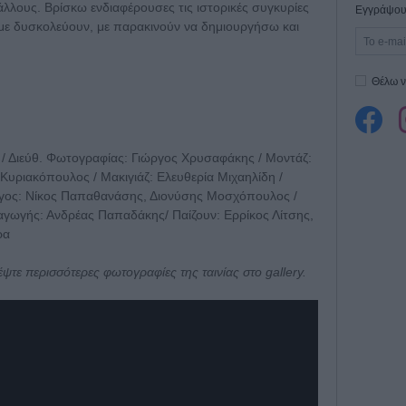
άλλους. Βρίσκω ενδιαφέρουσες τις ιστορικές συγκυρίες
Εγγράψου 
, με δυσκολεύουν, με παρακινούν να δημιουργήσω και
Θέλω ν
 / Διεύθ. Φωτογραφίας: Γιώργος Χρυσαφάκης / Μοντάζ:
Κυριακόπουλος / Μακιγιάζ: Ελευθερία Μιχαηλίδη /
όγος: Νίκος Παπαθανάσης, Διονύσης Μοσχόπουλος /
αγωγής: Ανδρέας Παπαδάκης/ Παίζουν: Ερρίκος Λίτσης,
ρα
ζέψτε περισσότερες φωτογραφίες της ταινίας στο gallery.