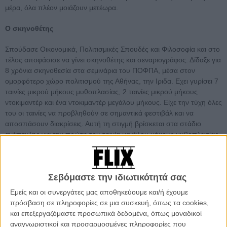
μέρα, όλα πλέον μοιάζουν μετέωρα.
Ο σκηνοθέτης
Σπούδασε Οικονομικά, Πολιτισμικές Σπουδές και Φιλοσοφία και στο
τέλος αποφάσισε να γίνει σκηνοθέτης και σεναριογράφος. Δίδαξε για
8 χρόνια σκηνοθεσία στα σεμινάρια του ΠΟΦΠΑ, μέσα στον
ομορφότερο χώρο πολιτισμού της Αθήνας, την Ιριδα. Εχει γυρίσει 7
ταινίες μικρού μήκους μυθοπλασίας, 2 ταινίες μικρού μήκους
ντοκιμαντέρ και ένα ντοκιμαντέρ μεγάλου μήκους. Είχε την τύχη όλες
του οι ταινίες να προβληθούν σε σημαντικά φεστιβάλ και να
αποσπάσουν διακρίσεις. Αυτή τη στιγμή βρίσκεται στα στάδιο
ανάπτυξης για την πρώτη του ταινία μεγάλου μήκους μυθοπλασίας,
με τίτλο «BEAR HUG» και παράλληλα ετοιμάζει ένα ντοκιμαντέρ
μεγάλου μήκους με θέμα το κακάο στην Αφρική.
Σεβόμαστε την ιδιωτικότητά σας
Εμείς και οι συνεργάτες μας αποθηκεύουμε και/ή έχουμε
πρόσβαση σε πληροφορίες σε μια συσκευή, όπως τα cookies,
και επεξεργαζόμαστε προσωπικά δεδομένα, όπως μοναδικοί
αναγνωριστικοί και προσαρμοσμένες πληροφορίες που