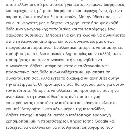
αποστέλλονται από μια συσκευή για εξατομικευμένες διαφημίσεις
και περιεχόμενο, μέτρηση διαφήμισης και περιεχομένου, έρευνα
ακροατηρίου και ανάπτυξη υπηρεσιών.
Με την άδειά σας, εμείς
και οι συνεργάτες μας ενδέχεται να χρησιμοποιήσουμε ακριβή
δεδομένα γεωγραφικής τοποθεσίας και ταυτοποίησης μέσω
σάρωσης συσκευών. Μπορείτε να κάνετε κλικ για να συναινέσετε
στην επεξεργασία από εμάς και τους συνεργάτες μας όπως
5 ερωτήσεις για τις «Αλκυονίδες»
περιγράφεται παραπάνω. Εναλλακτικά, μπορείτε να αποκτήσετε
πρόσβαση σε πιο λεπτομερείς πληροφορίες και να αλλάξετε τις
Πώς επιλέξατε το θέμα της ταινίας σας, ποια ήταν η αρχική
προτιμήσεις σας πριν συναινέσετε ή να αρνηθείτε να
ιδέα, ποια η ανάγκη να αφηγηθείτε αυτή την ιστορία;
συναινέσετε.
Λάβετε υπόψη ότι κάποια επεξεργασία των
προσωπικών σας δεδομένων ενδέχεται να μην απαιτεί τη
Ημουν σε ένα ορεινό χωριό και παρατηρούσα τις γυναίκες του
συγκατάθεσή σας, αλλά έχετε το δικαίωμα να αρνηθείτε αυτήν
χωριού. Αυτό που μου έκανε εντύπωση ήταν η σιωπή. Σκληρές
την επεξεργασία. Οι προτιμήσεις σας θα ισχύουν μόνο για αυτόν
γυναίκες, δυναμικές, αγρότισσες, αλλά σιωπηλές. Εκεί μου ήρθε η
τον ιστότοπο. Μπορείτε να αλλάξετε τις προτιμήσεις σας ή να
επιθυμία για μια ταινία με κέντρο αυτή τη σιωπή. Μετά διάβασα ένα
ανακαλέσετε τη συγκατάθεσή σας ανά πάσα στιγμή
διήγημα της Αλις Μονρό για μια γυναίκα που περιμένει τη μέρα του
επιστρέφοντας σε αυτόν τον ιστότοπο και κάνοντας κλικ στο
γάμου της, η οποία όμως ήταν εντελώς καταθλιπτική εμπειρία,
κουμπί "Απορρήτου" στο κάτω μέρος της ιστοσελίδας.
καθόλου χαρούμενη ή ό,τι έχουμε στο μυαλό μας για μέρα γάμου.
Λάβετε επίσης υπόψη ότι αυτός ο ιστότοπος/η εφαρμογή
Και όλα αυτά έφεραν την ιστορία.
χρησιμοποιεί μία ή περισσότερες υπηρεσίες της Google και
ενδέχεται να συλλέγει και να αποθηκεύει πληροφορίες που