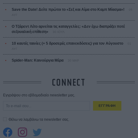
Save the Date! Δείτε πρώτοι το «Σεξ και Αίμα στο Καμπ Μίασμα»!
05
ΑΥΓ
Ο Τζάρεντ Λέτο αρνείται τις καταγγελίες: «Δεν έχω διαπράξει ποτέ
σεξουαλική επίθεση»
30 ΙΟΥΛ
10 καυτές ταινίες (+ 5 δροσερές επανεκδόσεις) για τον Αύγουστο
01
ΑΥΓ
Spider-Man: Καινούργια Μέρα
30 ΜΑΡ
CONNECT
Εγγράψου στο εβδομαδιαίο newsletter μας.
ΕΓΓΡΑΦΗ
Θέλω να λαμβάνω τα newsletter σας.