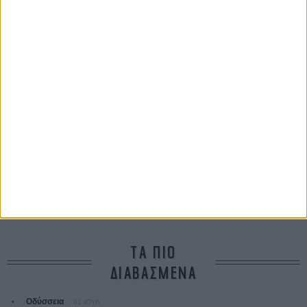
Werckmeister Harmonies
Μπέλα Ταρ
Μια Θέση στον Ηλιο
A Place in the Sun
Τζορτζ Στίβενς
Οδύσσεια
The Odyssey
Κρίστοφερ Νόλαν
Ψηλά Τακούνια
Tacones lejanos
Πέδρο Αλμοδόβαρ
Ο Παραχαράκτης
L’ Affaire Bojarski (The Moneymaker)
Ζαν-Πολ Σαλομέ
ΤΑ ΠΙΟ
ΔΙΑΒΑΣΜΕΝΑ
Οδύσσεια
01 ΙΟΥΛ