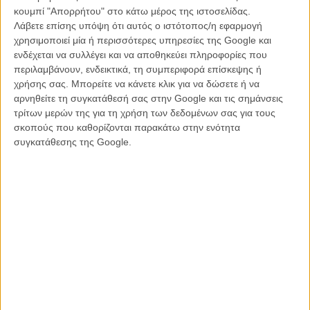
κουμπί "Απορρήτου" στο κάτω μέρος της ιστοσελίδας.
Στην σειρά θα πρωταγωνιστήσει η Τζόντι Φόστερ στον ρόλο της
Λάβετε επίσης υπόψη ότι αυτός ο ιστότοπος/η εφαρμογή
ντεντέκτιβ Λιζ Ντάνβερς. Η σειρά αυτή θα σηματοδοτεί τον πρώτο
χρησιμοποιεί μία ή περισσότερες υπηρεσίες της Google και
σημαντικό ρόλο της ηθοποιού στην τηλεόραση και μάλιστα σε μια
ενδέχεται να συλλέγει και να αποθηκεύει πληροφορίες που
ενήλικη σειρά (η Φόστερ έχει να εμφανιστεί στη μικρή οθόνη από το
περιλαμβάνουν, ενδεικτικά, τη συμπεριφορά επίσκεψης ή
1975).
χρήσης σας. Μπορείτε να κάνετε κλικ για να δώσετε ή να
Σύμφωνα με την επίσημη σύνοψη της σειράς θα επικεντρώνεται
αρνηθείτε τη συγκατάθεσή σας στην Google και τις σημάνσεις
στους ντετέκτιβ Λιζ Ντάνβερς και Εβαντζελίν Ναβάρο που ψάχνουν
τρίτων μερών της για τη χρήση των δεδομένων σας για τους
να λύσουν την υπόθεση έξι ανδρών που χειρίζονται τον Ερευνητικό
σκοπούς που καθορίζονται παρακάτω στην ενότητα
Σταθμό Tsalal Arctic που εξαφανίζονται χωρίς ίχνος, όταν πέφτει η
συγκατάθεσης της Google.
μακρά χειμωνιάτικη νύχτα στο Ενις της Αλάσκας. Το ζευγάρι θα
πρέπει να αντιμετωπίσει το σκοτάδι που κουβαλάει μέσα του και να
σκάψει στις στοιχειωμένες αλήθειες που βρίσκονται θαμμένες κάτω
από τον αιώνιο πάγο.
Μαζί με την Φόστερ στην σειρά πρωταγωνιστούν και οι Κάλι Ρέις,
Φιόνα Σο, Κρίστοφερ Εκλεστον, Τζον Χοκς, Φιν Μπένετ, Αννα Λαμπ
και Ισαμπέλα Σταρ Λαμπλάνκ.
Η τέταρτη σεζόν του «True Detective» θα κάνει πρεμιέρα στο Max
στις 14 Ιανουαρίου 2024.