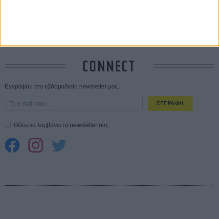
10 καυτές ταινίες (+ 5 δροσερές επανεκδόσεις) για τον Αύγουστο
01
ΑΥΓ
Spider-Man: Καινούργια Μέρα
30 ΜΑΡ
CONNECT
Εγγράψου στο εβδομαδιαίο newsletter μας.
ΕΓΓΡΑΦΗ
Θέλω να λαμβάνω τα newsletter σας.