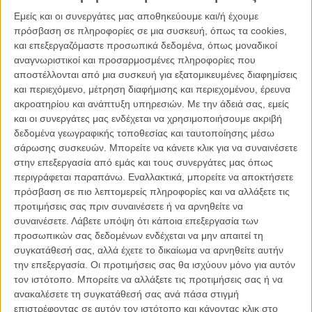
Να όμως που το κανάλι αποφάσισε να την αναβιώσει με μια τέταρτη
Εμείς και οι συνεργάτες μας αποθηκεύουμε και/ή έχουμε
σεζόν η οποία θα έχει τίτλο «True Detective: Night Country» και θα
πρόσβαση σε πληροφορίες σε μια συσκευή, όπως τα cookies,
εξελίσσεται στην Αλάσκα. Η Ισα Λόπεζ θα σκηνοθετήσει και θα
και επεξεργαζόμαστε προσωπικά δεδομένα, όπως μοναδικοί
γράψει όλα τα επεισόδια της σειράς με τον Μπάρι Τζένκινς να
αναγνωριστικοί και προσαρμοσμένες πληροφορίες που
αναλαμβάνει την παραγωγή.
αποστέλλονται από μια συσκευή για εξατομικευμένες διαφημίσεις
και περιεχόμενο, μέτρηση διαφήμισης και περιεχομένου, έρευνα
Διαβάστε ακόμα:
Η τελευταία σεζόν του «Succession» θα
ακροατηρίου και ανάπτυξη υπηρεσιών.
Με την άδειά σας, εμείς
μπορούσε να ήταν χωρισμένη στα δυο
και οι συνεργάτες μας ενδέχεται να χρησιμοποιήσουμε ακριβή
δεδομένα γεωγραφικής τοποθεσίας και ταυτοποίησης μέσω
σάρωσης συσκευών. Μπορείτε να κάνετε κλικ για να συναινέσετε
στην επεξεργασία από εμάς και τους συνεργάτες μας όπως
περιγράφεται παραπάνω. Εναλλακτικά, μπορείτε να αποκτήσετε
πρόσβαση σε πιο λεπτομερείς πληροφορίες και να αλλάξετε τις
προτιμήσεις σας πριν συναινέσετε ή να αρνηθείτε να
συναινέσετε.
Λάβετε υπόψη ότι κάποια επεξεργασία των
προσωπικών σας δεδομένων ενδέχεται να μην απαιτεί τη
συγκατάθεσή σας, αλλά έχετε το δικαίωμα να αρνηθείτε αυτήν
την επεξεργασία. Οι προτιμήσεις σας θα ισχύουν μόνο για αυτόν
τον ιστότοπο. Μπορείτε να αλλάξετε τις προτιμήσεις σας ή να
ανακαλέσετε τη συγκατάθεσή σας ανά πάσα στιγμή
επιστρέφοντας σε αυτόν τον ιστότοπο και κάνοντας κλικ στο