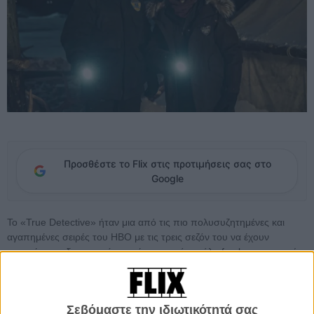
Προσθέστε το Flix στις προτιμήσεις σας στο
Google
Το «True Detective» ήταν μια από τις πιο πολυσυζητημένες και
αγαπημένες σειρές του HBO με τις τρεις σεζόν του να έχουν
καταφέρει να δημιουργήσουν ένα αρκετά μεγάλο fan base το οποίο,
ακόμα και τρία χρόνια μετά το φινάλε της τρίτης σεζόν, παραμένει
αρκετά δυνατό. Μετά όμως και την αποχώρηση του δημιουργού της
Νικ Πιζολάτο από το HBO η σειρά είχε παραμείνει στα αζήτητα.
Σεβόμαστε την ιδιωτικότητά σας