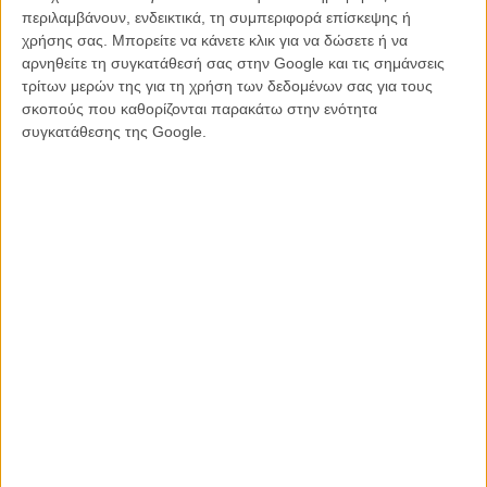
αναμένεται πως θα σοκάρει αρκετούς που δεν γνωρίζουν τίποτα
περιλαμβάνουν, ενδεικτικά, τη συμπεριφορά επίσκεψης ή
από την πλοκή του. Σύμφωνα με την επίσημη σύνοψη μετά από
χρήσης σας. Μπορείτε να κάνετε κλικ για να δώσετε ή να
πέντε χρόνια ηρεμίας και γαλήνης μετά τα γεγονότα της πρώτης
αρνηθείτε τη συγκατάθεσή σας στην Google και τις σημάνσεις
σεζόν, το παρελθόν των Τζόελ και της Ελι τους πλησιάζει,
τρίτων μερών της για τη χρήση των δεδομένων σας για τους
φέρνοντάς τους σε σύγκρουση μεταξύ τους και σε έναν κόσμο
σκοπούς που καθορίζονται παρακάτω στην ενότητα
ακόμα πιο επικίνδυνο και απρόβλεπτο από αυτόν που άφησαν
συγκατάθεσης της Google.
πίσω τους.
Στην σειρά πρωταγωνιστούν οι Πέδρο Πασκάλ, Μπέλα Ράμσεϊ,
Γκάμπριελ Λούνα, Ρουτίνα Γουέσλεϊ, Κέιτλιν Ντέβερ, Ιζαμπέλα
Μέρσεντ, Γιάνγκ Μαζίνο, Αριέλα Μπάρερ, Τατί Γκαμπριέλ, Σπένσερ
Λορντ, Ντάνι Ραμίρεζ, Τζέφρι Ράιτ και η Κάθριν Ο' Χάρα. Οι Γκρεγκ
Μάζιν και Νιλ Ντράκμαν συνεχίζουν να είναι οι showrunners της
σειράς.
Δείτε το νέο τρέιλερ παρακάτω.