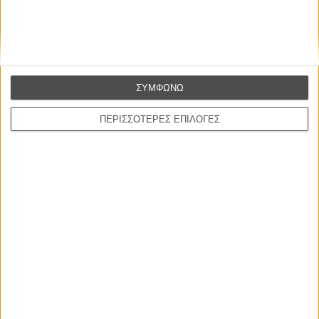
Βιμ Βέντερς
Συνέντευξη
ΣΥΜΦΩΝΩ
ΝΕΕΣ ΤΑΙΝΙΕΣ
ΠΕΡΙΣΣΟΤΕΡΕΣ ΕΠΙΛΟΓΕΣ
Ο Παραχαράκτης
L’ Affaire Bojarski (The Moneymaker)
του Ζαν-Πολ Σαλομέ
Γνήσιο Αντίγραφο
Certified Copy (Copie Conforme)
του Αμπάς Κιαροστάμι
Ο Κλειδαράς του Ενός Εκατομμυρίου
Le Million
του Γκρεγκουάρ Βινιερόν
Αυτό που Ξέρουν οι Γυναίκες