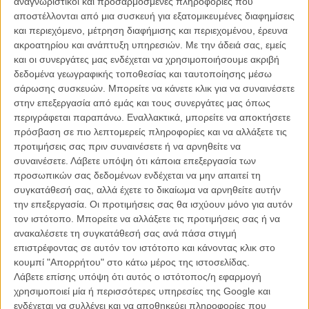
αναγνωριστικοί και προσαρμοσμένες πληροφορίες που
σεζόν ήταν ότι θα κυκλοφορήσει κάποια στιγμή μέσα στο 2025, το
αποστέλλονται από μια συσκευή για εξατομικευμένες διαφημίσεις
δεύτερο τρέιλερ περιορίζει κάπως το παράθυρο κυκλοφορίας της
και περιεχόμενο, μέτρηση διαφήμισης και περιεχομένου, έρευνα
σειράς για μέσα στον Απρίλιο.
ακροατηρίου και ανάπτυξη υπηρεσιών.
Με την άδειά σας, εμείς
και οι συνεργάτες μας ενδέχεται να χρησιμοποιήσουμε ακριβή
Διαβάστε ακόμα:
Ο Τζέφρι Ράιτ στο καστ της δεύτερης σεζόν
δεδομένα γεωγραφικής τοποθεσίας και ταυτοποίησης μέσω
του «The Last of Us»
σάρωσης συσκευών. Μπορείτε να κάνετε κλικ για να συναινέσετε
στην επεξεργασία από εμάς και τους συνεργάτες μας όπως
περιγράφεται παραπάνω. Εναλλακτικά, μπορείτε να αποκτήσετε
πρόσβαση σε πιο λεπτομερείς πληροφορίες και να αλλάξετε τις
προτιμήσεις σας πριν συναινέσετε ή να αρνηθείτε να
συναινέσετε.
Λάβετε υπόψη ότι κάποια επεξεργασία των
προσωπικών σας δεδομένων ενδέχεται να μην απαιτεί τη
συγκατάθεσή σας, αλλά έχετε το δικαίωμα να αρνηθείτε αυτήν
την επεξεργασία. Οι προτιμήσεις σας θα ισχύουν μόνο για αυτόν
τον ιστότοπο. Μπορείτε να αλλάξετε τις προτιμήσεις σας ή να
ανακαλέσετε τη συγκατάθεσή σας ανά πάσα στιγμή
επιστρέφοντας σε αυτόν τον ιστότοπο και κάνοντας κλικ στο
κουμπί "Απορρήτου" στο κάτω μέρος της ιστοσελίδας.
Λάβετε επίσης υπόψη ότι αυτός ο ιστότοπος/η εφαρμογή
Και, όπως δείχνουν τα πράγματα, η σειρά θα ακολουθήσει το
χρησιμοποιεί μία ή περισσότερες υπηρεσίες της Google και
πρώτο μισό του video game «The Last of Us: Part II» το οποίο
ενδέχεται να συλλέγει και να αποθηκεύει πληροφορίες που