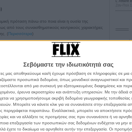
L’ Affaire
Ζαν-Πολ 
)
ωμική πρόταση πάνω στο ποια είναι η ουσία της
τως από τους συναισθηματικούς κεντρικούς χαρακτήρες
ης. (
Περισσότερα
)
Οδύσ
Save
 1993, βασισμένο στην ξεκαρδιστική ιδέα τριών αντρών
Καμπ
Σεβόμαστε την ιδιωτικότητά σας
Εξοχο. Not. Στην παραγωγή ο Τζίμι Φάλον που δεν ήξερε
Ο Τζ
άτες μας αποθηκεύουμε και/ή έχουμε πρόσβαση σε πληροφορίες σε μια
διαπ
ργαζόμαστε προσωπικά δεδομένα, όπως μοναδικοί αναγνωριστικοί και 
στέλλονται από μια συσκευή για εξατομικευμένες διαφημίσεις και περ
10 κ
τον 
εχομένου, έρευνα ακροατηρίου και ανάπτυξη υπηρεσιών.
Με την άδειά σα
... για λογαριασμό... της μαφίας...
χεται να χρησιμοποιήσουμε ακριβή δεδομένα γεωγραφικής τοποθεσίας 
Spid
ών. Μπορείτε να κάνετε κλικ για να συναινέσετε στην επεξεργασία απ
ς περιγράφεται παραπάνω. Εναλλακτικά, μπορείτε να αποκτήσετε πρό
ίες και να αλλάξετε τις προτιμήσεις σας πριν συναινέσετε ή να αρνηθεί
ποια επεξεργασία των προσωπικών σας δεδομένων ενδέχεται να μην απ
λά έχετε το δικαίωμα να αρνηθείτε αυτήν την επεξεργασία. Οι προτιμήσ