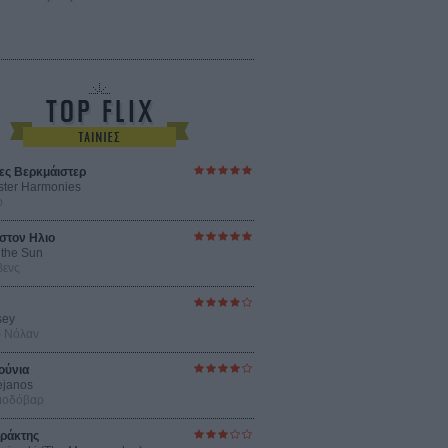
ες Βερκμάιστερ
ster Harmonies
ρ
στον Ηλιο
 the Sun
βενς
sey
ρ Νόλαν
ούνια
ejanos
μοδόβαρ
ράκτης