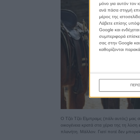
μόνο για αυτόν τον 
ανά πάσα στιγμή επι
μέρος της ιστοσελίδα
Λάβετε επίσης υπόψη
Google και ενδέχετα
συμπεριφορά επίσκεψ
σας στην Google και
καθορίζονται παρακ
ΠΕΡΙ
Ο Τζέι Τζέι Εϊμπραμς (πάλι αυτός) μας 
οικογένεια κρατά στα χέρια της τη λύση 
πλανήτη. Μάλλον. Γιατί ποτέ δεν μπορείς