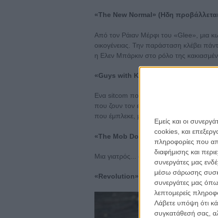
«The New Normal» (Ηδη προβάλλεται
Από τον Ράιαν Μέρφι του «Glee», μια κ
οικογένειας. Την παράσταση κλέβει πάν
η Ελεν Μπάρκιν στο ρόλο της κακιασμέν
«Guys with Kids» (Ηδη προβάλλεται)
Ενα sitcom που μοιάζει να γυρίστηκε το
που ζουν τον εφιάλτη της πατρότητας! 
που έμπλεκε, μάλλον.
[Περισσότερα]
Εμείς και οι συνεργ
cookies, και επεξε
«The Mob Doctor» (17 Σεπτεμβρίου)
πληροφορίες που απο
διαφήμισης και περι
Μια γιατρός... αναγκάζεται... να δουλέψει
συνεργάτες μας ενδέ
μέσω σάρωσης συσκευ
«Revolution» (17 Σεπτεμβρίου)
συνεργάτες μας όπω
λεπτομερείς πληροφορ
Λάβετε υπόψη ότι κά
συγκατάθεσή σας, αλ