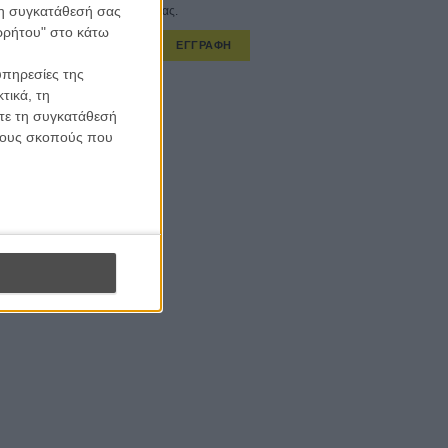
 τη συγκατάθεσή σας
στο εβδομαδιαίο newsletter μας.
ορρήτου" στο κάτω
ΕΓΓΡΑΦΗ
υπηρεσίες της
α λαμβάνω τα newsletter σας.
τικά, τη
ίτε τη συγκατάθεσή
 τους σκοπούς που