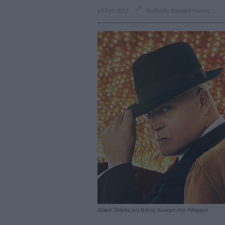
13 Σεπ 2012
Θοδωρής Δημητρόπουλος
Μάικλ Τσίκλις και Ντένις Κουέιντ στο «Vegas»