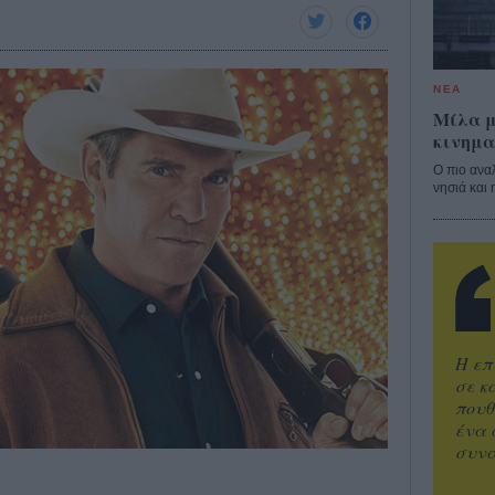
ΝΕΑ
Μίλα μ
κινημα
Ο πιο ανα
νησιά και 
Η επ
σε κ
πουθ
ένα 
συνα