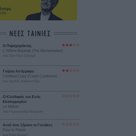
έντερς
ευξη
ΝΕΕΣ ΤΑΙΝΙΕΣ
Ο Παραχαράκτης
L’ Affaire Bojarski (The Moneymaker)
του Ζαν-Πολ Σαλομέ
Γνήσιο Αντίγραφο
Certified Copy (Copie Conforme)
του Αμπάς Κιαροστάμι
Ο Κλειδαράς του Ενός
Εκατομμυρίου
Le Million
του Γκρεγκουάρ Βινιερόν
Αυτό που Ξέρουν οι Γυναίκες
Pour le Plaisir
του Ρεέμ Κερισί