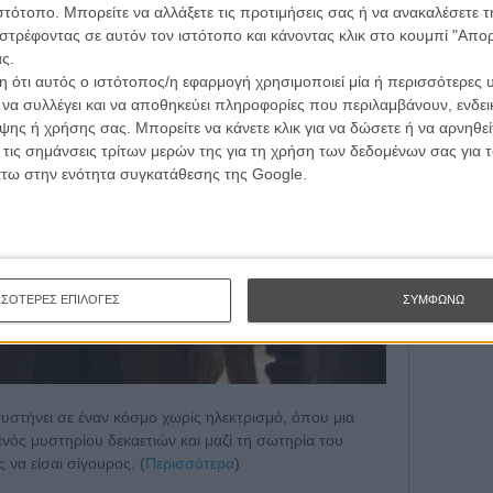
ιστότοπο. Μπορείτε να αλλάξετε τις προτιμήσεις σας ή να ανακαλέσετε
Εγγράψου 
στρέφοντας σε αυτόν τον ιστότοπο και κάνοντας κλικ στο κουμπί "Απ
ς.
 ότι αυτός ο ιστότοπος/η εφαρμογή χρησιμοποιεί μία ή περισσότερες 
Θέλω ν
ι να συλλέγει και να αποθηκεύει πληροφορίες που περιλαμβάνουν, ενδεικ
ης ή χρήσης σας. Μπορείτε να κάνετε κλικ για να δώσετε ή να αρνηθε
 τις σημάνσεις τρίτων μερών της για τη χρήση των δεδομένων σας για
άτω στην ενότητα συγκατάθεσης της Google.
ΣΣΟΤΕΡΕΣ ΕΠΙΛΟΓΕΣ
ΣΥΜΦΩΝΩ
συστήνει σε έναν κόσμο χωρίς ηλεκτρισμό, όπου μια
ενός μυστηρίου δεκαετιών και μαζί τη σωτηρία του
 να είσαι σίγουρος. (
Περισσότερα
)