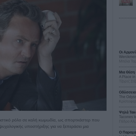
Οι Αρμονί
Werckmei
Μπέλα Τα
Μια Θέση 
A Place in
Τζορτζ Στί
Οδύσσεια
The Odys
Κρίστοφε
Ψηλά Τακ
Tacones l
ιστικό ρόλο σε καλή κωμωδία, ως σπορτκάστερ που
Πέδρο Αλ
 ψυχολογικής υποστήριξης για να ξεπεράσει μια
Ο Παραχα