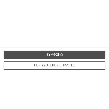
ΜΗ ΧΑΣΕΤΕ
ΣΥΜΦΩΝΩ
ΠΕΡΙΣΣΟΤΕΡΕΣ ΕΠΙΛΟΓΕΣ
ΝΕΑ
Μίλα μου για καλοκαιρινά φεστιβάλ κινηματογράφου
στην Ελλάδα
Ο πιο αναλυτικός οδηγός των καλοκαιρινών φεστιβάλ σε νησιά και ηπειρωτική
Ελλάδα είναι εδώ