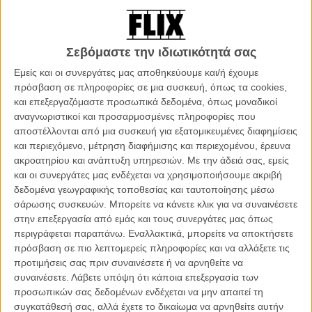
Ρέιβενσκροφτ, μία διάσημη τηλεοπτική δημοσιογράφο, που τα
ερευνητικά της ντοκιμαντέρ ξεσκεπάζουν σκάνδαλα πίσω από
απυρόβλητα ιδρύματα, πρόσωπα και θεσμούς. Μόνο που η ζωή
Σεβόμαστε την ιδιωτικότητά σας
την πληρώνει με το ίδιο νόμισμα. Διαβάζοντας το βιβλίο ενός χήρου
συγγραφέα, συνειδητοποιεί ότι τη φωτογραφίζει. Κι ανασύρει κάτι
Εμείς και οι συνεργάτες μας αποθηκεύουμε και/ή έχουμε
από το παρελθόν της που πίστευε ότι έχει θάψει πολύ βαθιά.
πρόσβαση σε πληροφορίες σε μια συσκευή, όπως τα cookies,
και επεξεργαζόμαστε προσωπικά δεδομένα, όπως μοναδικοί
Διαβάστε ακόμα:
Νέο τρέιλερ του «The Penguin» από το
αναγνωριστικοί και προσαρμοσμένες πληροφορίες που
Comic-Con του Σαν Ντιέγκο
αποστέλλονται από μια συσκευή για εξατομικευμένες διαφημίσεις
και περιεχόμενο, μέτρηση διαφήμισης και περιεχομένου, έρευνα
ακροατηρίου και ανάπτυξη υπηρεσιών.
Με την άδειά σας, εμείς
και οι συνεργάτες μας ενδέχεται να χρησιμοποιήσουμε ακριβή
δεδομένα γεωγραφικής τοποθεσίας και ταυτοποίησης μέσω
σάρωσης συσκευών. Μπορείτε να κάνετε κλικ για να συναινέσετε
στην επεξεργασία από εμάς και τους συνεργάτες μας όπως
περιγράφεται παραπάνω. Εναλλακτικά, μπορείτε να αποκτήσετε
πρόσβαση σε πιο λεπτομερείς πληροφορίες και να αλλάξετε τις
προτιμήσεις σας πριν συναινέσετε ή να αρνηθείτε να
συναινέσετε.
Λάβετε υπόψη ότι κάποια επεξεργασία των
προσωπικών σας δεδομένων ενδέχεται να μην απαιτεί τη
συγκατάθεσή σας, αλλά έχετε το δικαίωμα να αρνηθείτε αυτήν