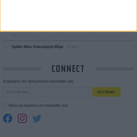
ΑΥΓ
Ο Τζάρεντ Λέτο αρνείται τις καταγγελίες: «Δεν έχω διαπράξει ποτέ
σεξουαλική επίθεση»
30 ΙΟΥΛ
10 καυτές ταινίες (+ 5 δροσερές επανεκδόσεις) για τον Αύγουστο
01
ΑΥΓ
Spider-Man: Καινούργια Μέρα
30 ΜΑΡ
CONNECT
Εγγράψου στο εβδομαδιαίο newsletter μας.
ΕΓΓΡΑΦΗ
Θέλω να λαμβάνω τα newsletter σας.