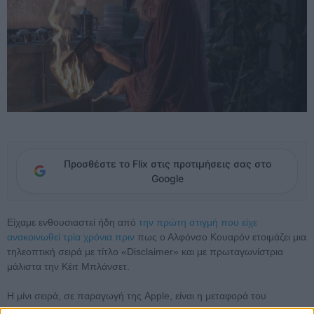
Προσθέστε το Flix στις προτιμήσεις σας στο
Google
Είχαμε ενθουσιαστεί ήδη από
την πρώτη στιγμή που είχε
ανακοινωθεί τρία χρόνια πριν
πως ο Αλφόνσο Κουαρόν ετοιμάζει μια
τηλεοπτική σειρά με τίτλο «Disclaimer» και με πρωταγωνίστρια
μάλιστα την Κέιτ Μπλάνσετ.
Η μίνι σειρά, σε παραγωγή της Apple, είναι η μεταφορά του
αστυνομικού βιβλίου της Ρενέ Νάιτ, που εστιάζει στην Κάθριν