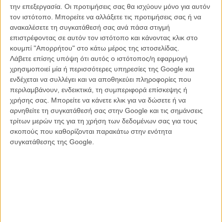
την επεξεργασία. Οι προτιμήσεις σας θα ισχύουν μόνο για αυτόν
τον ιστότοπο. Μπορείτε να αλλάξετε τις προτιμήσεις σας ή να
ανακαλέσετε τη συγκατάθεσή σας ανά πάσα στιγμή
επιστρέφοντας σε αυτόν τον ιστότοπο και κάνοντας κλικ στο
κουμπί "Απορρήτου" στο κάτω μέρος της ιστοσελίδας.
Λάβετε επίσης υπόψη ότι αυτός ο ιστότοπος/η εφαρμογή
χρησιμοποιεί μία ή περισσότερες υπηρεσίες της Google και
ενδέχεται να συλλέγει και να αποθηκεύει πληροφορίες που
περιλαμβάνουν, ενδεικτικά, τη συμπεριφορά επίσκεψης ή
χρήσης σας. Μπορείτε να κάνετε κλικ για να δώσετε ή να
αρνηθείτε τη συγκατάθεσή σας στην Google και τις σημάνσεις
τρίτων μερών της για τη χρήση των δεδομένων σας για τους
σκοπούς που καθορίζονται παρακάτω στην ενότητα
συγκατάθεσης της Google.
Μετά από όλη αυτή την αναμονή η Apple ανακοίνωσε, πριν λίγο
καιρό, πως η μίνι σειρά 7 επεισοδίων θα κάνει πρεμιέρα στην
πλατφόρμα της στις 11 Οκτωβρίου, με διπλό επεισόδιο, και το
Vanity Fair έχει μερικές νέες φωτογραφίες από την σειρά.
Στην σειρά, της οποίας τη διεύθυνση φωτογραφίας έχει αναλάβει ο
οσκαρικός διευθυντής φωτογραφίας Εμάνουελ Λουμπέσκι,
πρωταγωνιστούν επίσης και οι Κέβιν Κλάιν, Σάσα Μπάρον Κόεν,