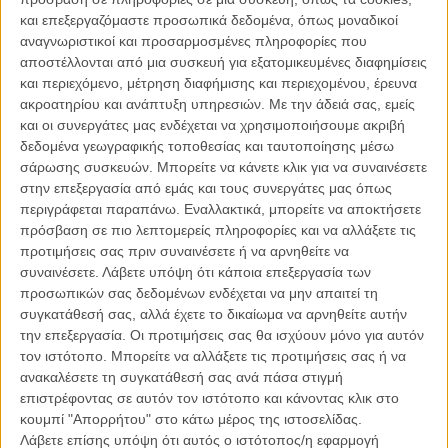
Video από τα γυρίσματα του «The Dark Knight Rises»:
και επεξεργαζόμαστε προσωπικά δεδομένα, όπως μοναδικοί
σινεμά σε απλά βήματα!
αναγνωριστικοί και προσαρμοσμένες πληροφορίες που
αποστέλλονται από μια συσκευή για εξατομικευμένες διαφημίσεις
ΝΕΑ
/
09 ΑΥΓ 2011
/
Λήδα Γαλανού
και περιεχόμενο, μέτρηση διαφήμισης και περιεχομένου, έρευνα
ακροατηρίου και ανάπτυξη υπηρεσιών.
Με την άδειά σας, εμείς
Οι National δανείζουν τα τραγούδια τους στο «Warrior»
και οι συνεργάτες μας ενδέχεται να χρησιμοποιήσουμε ακριβή
ΝΕΑ
/
11 ΣΕΠ 2011
/
Λήδα Γαλανού
δεδομένα γεωγραφικής τοποθεσίας και ταυτοποίησης μέσω
σάρωσης συσκευών. Μπορείτε να κάνετε κλικ για να συναινέσετε
στην επεξεργασία από εμάς και τους συνεργάτες μας όπως
Δείτε τον Τομ Χάρντι ... πριν τη δόξα και τα
περιγράφεται παραπάνω. Εναλλακτικά, μπορείτε να αποκτήσετε
γυμναστήρια!
πρόσβαση σε πιο λεπτομερείς πληροφορίες και να αλλάξετε τις
ΝΕΑ
/
28 ΑΥΓ 2012
/
Πόλυ Λυκούργου
προτιμήσεις σας πριν συναινέσετε ή να αρνηθείτε να
συναινέσετε.
Λάβετε υπόψη ότι κάποια επεξεργασία των
Tinker, Tailor, Soldier, Spy trailer 2
προσωπικών σας δεδομένων ενδέχεται να μην απαιτεί τη
συγκατάθεσή σας, αλλά έχετε το δικαίωμα να αρνηθείτε αυτήν
MULTIMEDIA
/
08 ΑΥΓ 2011
/
Flix Team
την επεξεργασία. Οι προτιμήσεις σας θα ισχύουν μόνο για αυτόν
τον ιστότοπο. Μπορείτε να αλλάξετε τις προτιμήσεις σας ή να
Dark Knight Rises γυρίσματα
ανακαλέσετε τη συγκατάθεσή σας ανά πάσα στιγμή
MULTIMEDIA
/
09 ΑΥΓ 2011
/
Flix Team
επιστρέφοντας σε αυτόν τον ιστότοπο και κάνοντας κλικ στο
κουμπί "Απορρήτου" στο κάτω μέρος της ιστοσελίδας.
Warrior & National music video
Λάβετε επίσης υπόψη ότι αυτός ο ιστότοπος/η εφαρμογή