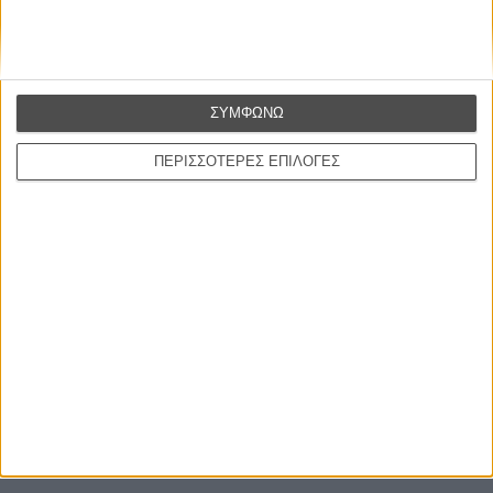
Εγγράψου στο εβδομαδιαίο newsletter μας.
ΕΓΓΡΑΦΗ
Θέλω να λαμβάνω τα newsletter σας.
ΣΥΜΦΩΝΩ
ΠΕΡΙΣΣΟΤΕΡΕΣ ΕΠΙΛΟΓΕΣ