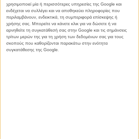
χρησιμοποιεί μία ή περισσότερες υπηρεσίες της Google και
MULTIMEDIA
/
11 ΣΕΠ 2011
/
Flix Team
ενδέχεται να συλλέγει και να αποθηκεύει πληροφορίες που
περιλαμβάνουν, ενδεικτικά, τη συμπεριφορά επίσκεψης ή
χρήσης σας. Μπορείτε να κάνετε κλικ για να δώσετε ή να
αρνηθείτε τη συγκατάθεσή σας στην Google και τις σημάνσεις
τρίτων μερών της για τη χρήση των δεδομένων σας για τους
σκοπούς που καθορίζονται παρακάτω στην ενότητα
συγκατάθεσης της Google.
Η επιτυχία είναι υπερτιμημένη. Δεν σε κάνει
καλύτερο, δεν σε πάει πουθενά η επιτυχία. Είναι
απλώς ένα ωραίο, ανεβαστικό, επιφανειακό
συναίσθημα.»
Βιμ Βέντερς
Συνέντευξη
CONNECT