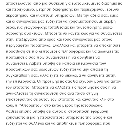
Το «Crazy Horse» του Φρέντερικ Γουάιζμαν
αποστέλλονται από μια συσκευή για εξατομικευμένες διαφημίσεις
ΝΕΑ
/
16 ΑΥΓ 2011
/
Γιώργος Κρασσακόπουλος
και περιεχόμενο, μέτρηση διαφήμισης και περιεχομένου, έρευνα
ακροατηρίου και ανάπτυξη υπηρεσιών.
Με την άδειά σας, εμείς
και οι συνεργάτες μας ενδέχεται να χρησιμοποιήσουμε ακριβή
Σήμερα ξεκινά το 68ο Φεστιβάλ Κινηματογράφου της
Βενετίας: συνοπτικά τι περιμένουμε...
δεδομένα γεωγραφικής τοποθεσίας και ταυτοποίησης μέσω
σάρωσης συσκευών. Μπορείτε να κάνετε κλικ για να συναινέσετε
ΝΕΑ
/
31 ΑΥΓ 2011
/
Λήδα Γαλανού
στην επεξεργασία από εμάς και τους συνεργάτες μας όπως
περιγράφεται παραπάνω. Εναλλακτικά, μπορείτε να αποκτήσετε
πρόσβαση σε πιο λεπτομερείς πληροφορίες και να αλλάξετε τις
προτιμήσεις σας πριν συναινέσετε ή να αρνηθείτε να
συναινέσετε.
Λάβετε υπόψη ότι κάποια επεξεργασία των
προσωπικών σας δεδομένων ενδέχεται να μην απαιτεί τη
συγκατάθεσή σας, αλλά έχετε το δικαίωμα να αρνηθείτε αυτήν
την επεξεργασία. Οι προτιμήσεις σας θα ισχύουν μόνο για αυτόν
Η επιτυχία είναι υπερτιμημένη. Δεν σε κάνει
τον ιστότοπο. Μπορείτε να αλλάξετε τις προτιμήσεις σας ή να
καλύτερο, δεν σε πάει πουθενά η επιτυχία. Είναι
ανακαλέσετε τη συγκατάθεσή σας ανά πάσα στιγμή
απλώς ένα ωραίο, ανεβαστικό, επιφανειακό
επιστρέφοντας σε αυτόν τον ιστότοπο και κάνοντας κλικ στο
συναίσθημα.»
κουμπί "Απορρήτου" στο κάτω μέρος της ιστοσελίδας.
Λάβετε επίσης υπόψη ότι αυτός ο ιστότοπος/η εφαρμογή
χρησιμοποιεί μία ή περισσότερες υπηρεσίες της Google και
Βιμ Βέντερς
ενδέχεται να συλλέγει και να αποθηκεύει πληροφορίες που
Συνέντευξη