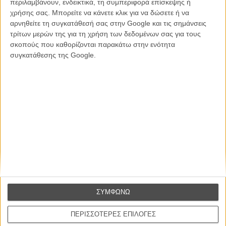
περιλαμβάνουν, ενδεικτικά, τη συμπεριφορά επίσκεψης ή
χρήσης σας. Μπορείτε να κάνετε κλικ για να δώσετε ή να
αρνηθείτε τη συγκατάθεσή σας στην Google και τις σημάνσεις
τρίτων μερών της για τη χρήση των δεδομένων σας για τους
CONNECT
σκοπούς που καθορίζονται παρακάτω στην ενότητα
συγκατάθεσης της Google.
Εγγράψου στο εβδομαδιαίο newsletter μας.
ΕΓΓΡΑΦΗ
Θέλω να λαμβάνω τα newsletter σας.
ΣΥΜΦΩΝΩ
ΠΕΡΙΣΣΟΤΕΡΕΣ ΕΠΙΛΟΓΕΣ