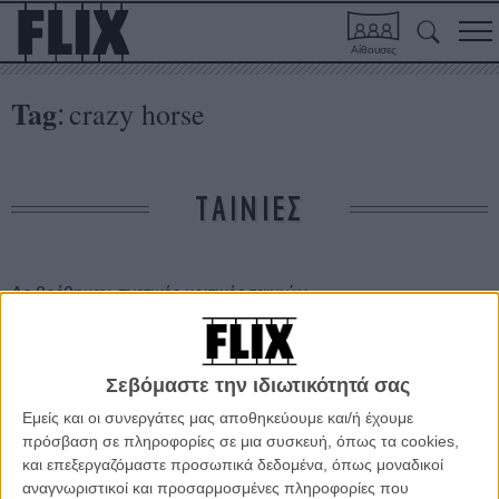
Αίθουσες
Tag
crazy horse
:
ΤΑΙΝΙΕΣ
Δε βρέθηκαν σχετικές κριτικές ταινιών.
ΑΡΘΡΑ
Σεβόμαστε την ιδιωτικότητά σας
Περισσότερες ταινίες, περισσότερο Τορόντο.
Εμείς και οι συνεργάτες μας αποθηκεύουμε και/ή έχουμε
πρόσβαση σε πληροφορίες σε μια συσκευή, όπως τα cookies,
ΝΕΑ
/
03 ΑΥΓ 2011
/
Γιώργος Κρασσακόπουλος
και επεξεργαζόμαστε προσωπικά δεδομένα, όπως μοναδικοί
αναγνωριστικοί και προσαρμοσμένες πληροφορίες που