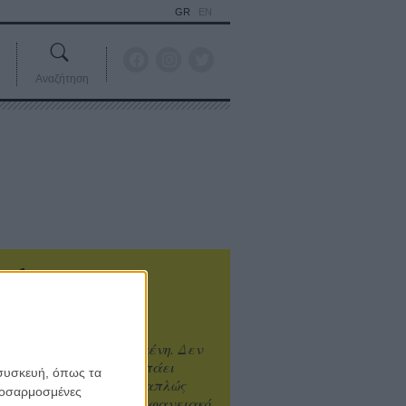
GR
EN
Αναζήτηση
ιτυχία είναι υπερτιμημένη. Δεν
άνει καλύτερο, δεν σε πάει
 συσκευή, όπως τα
ενά η επιτυχία. Είναι απλώς
προσαρμοσμένες
ωραίο, ανεβαστικό, επιφανειακό