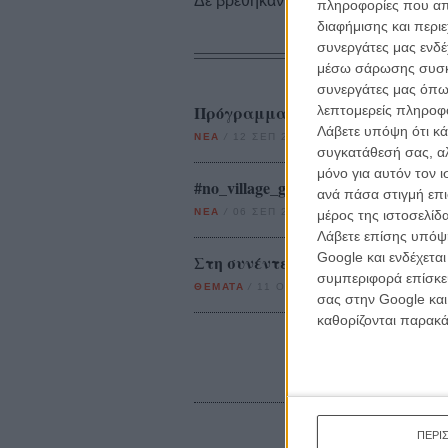
Δε βρέθηκαν σχετικές κριτικές ταινι
πληροφορίες που απο
διαφήμισης και περι
συνεργάτες μας ενδέ
μέσω σάρωσης συσκευ
συνεργάτες μας όπω
Πρόγραμμα 2011-2012 για τη Villa
λεπτομερείς πληροφορ
Λάβετε υπόψη ότι κά
ΝΕΑ
/
12 ΣΕΠ 2011
/
Μανώλης Κρανάκης
συγκατάθεσή σας, αλ
μόνο για αυτόν τον 
#no_village_gr Ή, αυτή η χώρα δε
ανά πάσα στιγμή επι
ΝΕΑ
/
06 ΣΕΠ 2013
/
Flix Team
μέρος της ιστοσελίδα
Λάβετε επίσης υπόψη
Google και ενδέχετα
Στη συνέντευξη Τύπου του «Ταν
συμπεριφορά επίσκεψ
ΘΕΜΑΤΑ
/
11 ΟΚΤ 2011
/
Μανώλης Κρανάκης
σας στην Google και
καθορίζονται παρακ
ΠΕΡΙ