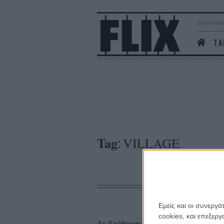
summer
ΤΑ
Tag
VILLAGE
:
Εμείς και οι συνεργ
cookies, και επεξε