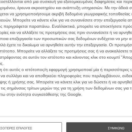
ών.
στέλλονται από μια συσκευή για εξατομικευμένες διαφημίσεις και περ
συνα
εχομένου, έρευνα ακροατηρίου και ανάπτυξη υπηρεσιών.
Με την άδειά σα
χεται να χρησιμοποιήσουμε ακριβή δεδομένα γεωγραφικής τοποθεσίας 
ΑΡΘΡΑ
ών. Μπορείτε να κάνετε κλικ για να συναινέσετε στην επεξεργασία απ
Βιμ Β
ς περιγράφεται παραπάνω. Εναλλακτικά, μπορείτε να αποκτήσετε πρό
Συνέντ
ge Films
ίες και να αλλάξετε τις προτιμήσεις σας πριν συναινέσετε ή να αρνηθεί
ποια επεξεργασία των προσωπικών σας δεδομένων ενδέχεται να μην απ
λά έχετε το δικαίωμα να αρνηθείτε αυτήν την επεξεργασία. Οι προτιμήσ
ιστότοπο. Μπορείτε να αλλάξετε τις προτιμήσεις σας ή να ανακαλέσετε
ν θα αλλάξει ποτέ
στρέφοντας σε αυτόν τον ιστότοπο και κάνοντας κλικ στο κουμπί "Απ
ς.
 ότι αυτός ο ιστότοπος/η εφαρμογή χρησιμοποιεί μία ή περισσότερες 
Εγγράψου 
ι να συλλέγει και να αποθηκεύει πληροφορίες που περιλαμβάνουν, ενδεικ
γκό των Χριστουγέννων»
ης ή χρήσης σας. Μπορείτε να κάνετε κλικ για να δώσετε ή να αρνηθε
 τις σημάνσεις τρίτων μερών της για τη χρήση των δεδομένων σας για
άτω στην ενότητα συγκατάθεσης της Google.
Θέλω ν
ΣΣΟΤΕΡΕΣ ΕΠΙΛΟΓΕΣ
ΣΥΜΦΩΝΩ