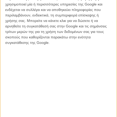
Top Flix 2011: Το Νούμερο 10
χρησιμοποιεί μία ή περισσότερες υπηρεσίες της Google και
ΘΕΜΑΤΑ
/
22 ΔΕΚ 2011
/
Flix Team
ενδέχεται να συλλέγει και να αποθηκεύει πληροφορίες που
περιλαμβάνουν, ενδεικτικά, τη συμπεριφορά επίσκεψης ή
χρήσης σας. Μπορείτε να κάνετε κλικ για να δώσετε ή να
αρνηθείτε τη συγκατάθεσή σας στην Google και τις σημάνσεις
τρίτων μερών της για τη χρήση των δεδομένων σας για τους
σκοπούς που καθορίζονται παρακάτω στην ενότητα
συγκατάθεσης της Google.
Η επιτυχία είναι υπερτιμημένη. Δεν σε κάνει
καλύτερο, δεν σε πάει πουθενά η επιτυχία. Είναι
απλώς ένα ωραίο, ανεβαστικό, επιφανειακό
συναίσθημα.»
Βιμ Βέντερς
Συνέντευξη