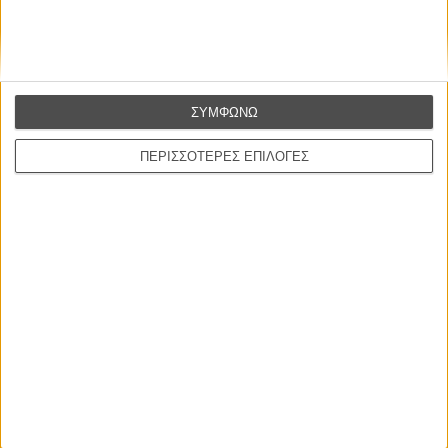
CONNECT
Εγγράψου στο εβδομαδιαίο newsletter μας.
ΕΓΓΡΑΦΗ
ΣΥΜΦΩΝΩ
Θέλω να λαμβάνω τα newsletter σας.
ΠΕΡΙΣΣΟΤΕΡΕΣ ΕΠΙΛΟΓΕΣ