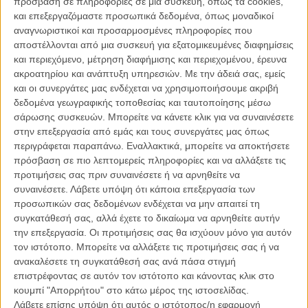
πρόσβαση σε πληροφορίες σε μια συσκευή, όπως τα cookies,
ΑΡΘΡΑ
και επεξεργαζόμαστε προσωπικά δεδομένα, όπως μοναδικοί
αναγνωριστικοί και προσαρμοσμένες πληροφορίες που
αποστέλλονται από μια συσκευή για εξατομικευμένες διαφημίσεις
Κάννες 2011: Επίσημο διαγωνιστικό πρόγραμμα
και περιεχόμενο, μέτρηση διαφήμισης και περιεχομένου, έρευνα
ακροατηρίου και ανάπτυξη υπηρεσιών.
Με την άδειά σας, εμείς
ΘΕΜΑΤΑ
/
09 ΜΑΙ 2011
/
Γιώργος Κρασσακόπουλος
και οι συνεργάτες μας ενδέχεται να χρησιμοποιήσουμε ακριβή
δεδομένα γεωγραφικής τοποθεσίας και ταυτοποίησης μέσω
Μπεν Αφλεκ: ο auteur που δε γνωρίζαμε;
σάρωσης συσκευών. Μπορείτε να κάνετε κλικ για να συναινέσετε
ΝΕΑ
/
16 ΙΟΥΝ 2011
/
Λήδα Γαλανού
στην επεξεργασία από εμάς και τους συνεργάτες μας όπως
περιγράφεται παραπάνω. Εναλλακτικά, μπορείτε να αποκτήσετε
Τάι Σέρινταν: η ζωή μετά το «Δέντρο της Ζωής»
πρόσβαση σε πιο λεπτομερείς πληροφορίες και να αλλάξετε τις
προτιμήσεις σας πριν συναινέσετε ή να αρνηθείτε να
ΝΕΑ
/
08 ΑΥΓ 2011
/
Λήδα Γαλανού
συναινέσετε.
Λάβετε υπόψη ότι κάποια επεξεργασία των
προσωπικών σας δεδομένων ενδέχεται να μην απαιτεί τη
Να πώς μοιάζει ο Τέρενς Μάλικ στα 68 του!
συγκατάθεσή σας, αλλά έχετε το δικαίωμα να αρνηθείτε αυτήν
ΝΕΑ
/
17 ΣΕΠ 2011
/
Λήδα Γαλανού
την επεξεργασία. Οι προτιμήσεις σας θα ισχύουν μόνο για αυτόν
τον ιστότοπο. Μπορείτε να αλλάξετε τις προτιμήσεις σας ή να
Κάτι τρέχει με τον Τέρενς Μάλικ...
ανακαλέσετε τη συγκατάθεσή σας ανά πάσα στιγμή
επιστρέφοντας σε αυτόν τον ιστότοπο και κάνοντας κλικ στο
ΝΕΑ
/
02 ΝΟΕ 2011
/
Λήδα Γαλανού
κουμπί "Απορρήτου" στο κάτω μέρος της ιστοσελίδας.
Λάβετε επίσης υπόψη ότι αυτός ο ιστότοπος/η εφαρμογή