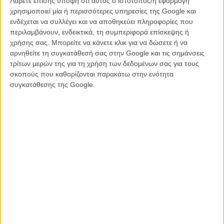
Λάβετε επίσης υπόψη ότι αυτός ο ιστότοπος/η εφαρμογή
χρησιμοποιεί μία ή περισσότερες υπηρεσίες της Google και
Βενετία 2012: Ο Γιώργος Ζώης δεν βάζει «Τίτλους
ενδέχεται να συλλέγει και να αποθηκεύει πληροφορίες που
Τέλους»!
περιλαμβάνουν, ενδεικτικά, τη συμπεριφορά επίσκεψης ή
ΘΕΜΑΤΑ
/
06 ΣΕΠ 2012
/
Μανώλης Κρανάκης
χρήσης σας. Μπορείτε να κάνετε κλικ για να δώσετε ή να
αρνηθείτε τη συγκατάθεσή σας στην Google και τις σημάνσεις
τρίτων μερών της για τη χρήση των δεδομένων σας για τους
σκοπούς που καθορίζονται παρακάτω στην ενότητα
συγκατάθεσης της Google.
Η επιτυχία είναι υπερτιμημένη. Δεν σε κάνει
καλύτερο, δεν σε πάει πουθενά η επιτυχία. Είναι
απλώς ένα ωραίο, ανεβαστικό, επιφανειακό
συναίσθημα.»
Βιμ Βέντερς
Συνέντευξη