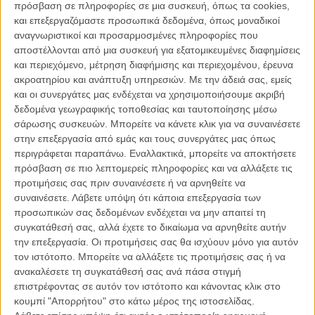
To «Casus Belli» του Γιώργου Ζώη στο Los Angeles
πρόσβαση σε πληροφορίες σε μια συσκευή, όπως τα cookies,
International Short Film Festival
και επεξεργαζόμαστε προσωπικά δεδομένα, όπως μοναδικοί
ΝΕΑ
/
11 ΙΟΥΛ 2011
/
Λήδα Γαλανού
αναγνωριστικοί και προσαρμοσμένες πληροφορίες που
αποστέλλονται από μια συσκευή για εξατομικευμένες διαφημίσεις
και περιεχόμενο, μέτρηση διαφήμισης και περιεχομένου, έρευνα
Εξι ελληνικές συμμετοχές στο 33ο Φεστιβάλ
ακροατηρίου και ανάπτυξη υπηρεσιών.
Με την άδειά σας, εμείς
Μεσογειακού Κινηματογράφου στο Μονπελιέ
και οι συνεργάτες μας ενδέχεται να χρησιμοποιήσουμε ακριβή
ΝΕΑ
/
05 ΟΚΤ 2011
/
Μανώλης Κρανάκης
δεδομένα γεωγραφικής τοποθεσίας και ταυτοποίησης μέσω
σάρωσης συσκευών. Μπορείτε να κάνετε κλικ για να συναινέσετε
«Pressure»: Δείτε το «απαγορευμένο» διαφημιστικό
στην επεξεργασία από εμάς και τους συνεργάτες μας όπως
σποτ της Biennale Athens
περιγράφεται παραπάνω. Εναλλακτικά, μπορείτε να αποκτήσετε
πρόσβαση σε πιο λεπτομερείς πληροφορίες και να αλλάξετε τις
ΝΕΑ
/
24 ΟΚΤ 2011
/
Μανώλης Κρανάκης
προτιμήσεις σας πριν συναινέσετε ή να αρνηθείτε να
συναινέσετε.
Λάβετε υπόψη ότι κάποια επεξεργασία των
To ΑRTE χρησιμοποιεί το «Casus Belli» του Γιώργου Ζώη
προσωπικών σας δεδομένων ενδέχεται να μην απαιτεί τη
ως επεξήγηση της ελληνικής κρίσης
συγκατάθεσή σας, αλλά έχετε το δικαίωμα να αρνηθείτε αυτήν
ΝΕΑ
/
09 ΑΠΡ 2012
/
Λήδα Γαλανού
την επεξεργασία. Οι προτιμήσεις σας θα ισχύουν μόνο για αυτόν
τον ιστότοπο. Μπορείτε να αλλάξετε τις προτιμήσεις σας ή να
Το γαλλικό Télérama αναρωτιέται: «Μετά τον
ανακαλέσετε τη συγκατάθεσή σας ανά πάσα στιγμή
Αγγελόπουλο, το χάος;»
επιστρέφοντας σε αυτόν τον ιστότοπο και κάνοντας κλικ στο
κουμπί "Απορρήτου" στο κάτω μέρος της ιστοσελίδας.
ΝΕΑ
/
27 ΑΠΡ 2012
/
Λήδα Γαλανού