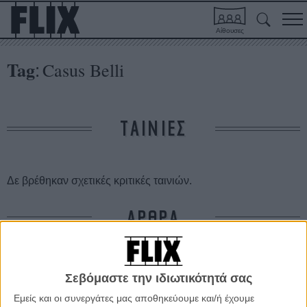
Αίθουσες
Tag
Casus Belli
:
ΤΑΙΝΙΕΣ
Δε βρέθηκαν σχετικές κριτικές ταινιών.
ΑΡΘΡΑ
Eρχεται το 4ο ARTogether festival
ΝΕΑ
/
10 ΙΟΥΛ 2011
/
Γιώργος Κρασσακόπουλος
Σεβόμαστε την ιδιωτικότητά σας
Εμείς και οι συνεργάτες μας αποθηκεύουμε και/ή έχουμε