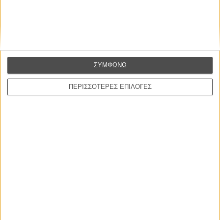
CONNECT
Εγγράψου στο εβδομαδιαίο newsletter μας.
ΕΓΓΡΑΦΗ
ΣΥΜΦΩΝΩ
Θέλω να λαμβάνω τα newsletter σας.
ΠΕΡΙΣΣΟΤΕΡΕΣ ΕΠΙΛΟΓΕΣ