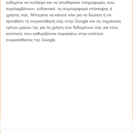
ενδέχεται να συλλέγει και να αποθηκεύει πληροφορίες που
Η επιτυχία είναι υπερτιμημένη. Δεν σε κάνει
περιλαμβάνουν, ενδεικτικά, τη συμπεριφορά επίσκεψης ή
καλύτερο, δεν σε πάει πουθενά η επιτυχία. Είναι
χρήσης σας. Μπορείτε να κάνετε κλικ για να δώσετε ή να
απλώς ένα ωραίο, ανεβαστικό, επιφανειακό
αρνηθείτε τη συγκατάθεσή σας στην Google και τις σημάνσεις
συναίσθημα.»
τρίτων μερών της για τη χρήση των δεδομένων σας για τους
σκοπούς που καθορίζονται παρακάτω στην ενότητα
συγκατάθεσης της Google.
Βιμ Βέντερς
Συνέντευξη
CONNECT
Εγγράψου στο εβδομαδιαίο newsletter μας.
ΕΓΓΡΑΦΗ
Θέλω να λαμβάνω τα newsletter σας.