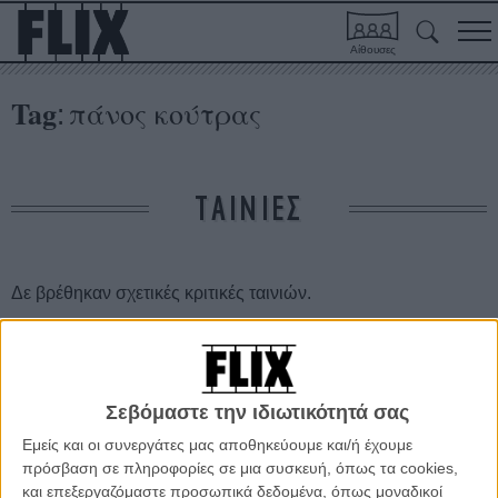
Αίθουσες
Tag
πάνος κούτρας
:
ΤΑΙΝΙΕΣ
Δε βρέθηκαν σχετικές κριτικές ταινιών.
ΑΡΘΡΑ
Σεβόμαστε την ιδιωτικότητά σας
6 Σκηνοθέτες στην Ελλάδα της Κρίσης
Εμείς και οι συνεργάτες μας αποθηκεύουμε και/ή έχουμε
ΘΕΜΑΤΑ
/
26 ΑΠΡ 2012
/
Flix Team
πρόσβαση σε πληροφορίες σε μια συσκευή, όπως τα cookies,
και επεξεργαζόμαστε προσωπικά δεδομένα, όπως μοναδικοί