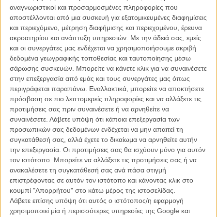
Το γαλλικό Télérama αναρωτιέται: «Μετά τον
αναγνωριστικοί και προσαρμοσμένες πληροφορίες που
Αγγελόπουλο, το χάος;»
αποστέλλονται από μια συσκευή για εξατομικευμένες διαφημίσεις
ΝΕΑ
/
27 ΑΠΡ 2012
/
Λήδα Γαλανού
και περιεχόμενο, μέτρηση διαφήμισης και περιεχομένου, έρευνα
ακροατηρίου και ανάπτυξη υπηρεσιών.
Με την άδειά σας, εμείς
Πρώτες επίσημες φωτογραφίες από το «Xenia» του
και οι συνεργάτες μας ενδέχεται να χρησιμοποιήσουμε ακριβή
Πάνου Χ. Κούτρα
δεδομένα γεωγραφικής τοποθεσίας και ταυτοποίησης μέσω
σάρωσης συσκευών. Μπορείτε να κάνετε κλικ για να συναινέσετε
ΝΕΑ
/
02 ΑΠΡ 2014
/
Γιώργος Κρασσακόπουλος
στην επεξεργασία από εμάς και τους συνεργάτες μας όπως
περιγράφεται παραπάνω. Εναλλακτικά, μπορείτε να αποκτήσετε
Είστε έτοιμοι για το «Xenia»;
πρόσβαση σε πιο λεπτομερείς πληροφορίες και να αλλάξετε τις
ΝΕΑ
/
18 ΜΑΙ 2014
/
Γιώργος Κρασσακόπουλος
προτιμήσεις σας πριν συναινέσετε ή να αρνηθείτε να
συναινέσετε.
Λάβετε υπόψη ότι κάποια επεξεργασία των
«Ακόμα αυτό το κουνέλι, ρε Ντάνι;»
προσωπικών σας δεδομένων ενδέχεται να μην απαιτεί τη
συγκατάθεσή σας, αλλά έχετε το δικαίωμα να αρνηθείτε αυτήν
ΝΕΑ
/
01 ΟΚΤ 2014
/
Λήδα Γαλανού
την επεξεργασία. Οι προτιμήσεις σας θα ισχύουν μόνο για αυτόν
τον ιστότοπο. Μπορείτε να αλλάξετε τις προτιμήσεις σας ή να
ανακαλέσετε τη συγκατάθεσή σας ανά πάσα στιγμή
επιστρέφοντας σε αυτόν τον ιστότοπο και κάνοντας κλικ στο
κουμπί "Απορρήτου" στο κάτω μέρος της ιστοσελίδας.
Λάβετε επίσης υπόψη ότι αυτός ο ιστότοπος/η εφαρμογή
χρησιμοποιεί μία ή περισσότερες υπηρεσίες της Google και