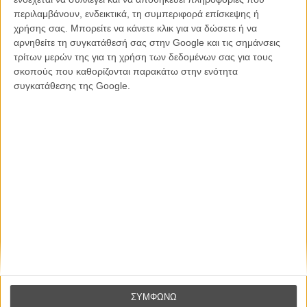
συναίσθημα.»
περιλαμβάνουν, ενδεικτικά, τη συμπεριφορά επίσκεψης ή
χρήσης σας. Μπορείτε να κάνετε κλικ για να δώσετε ή να
αρνηθείτε τη συγκατάθεσή σας στην Google και τις σημάνσεις
τρίτων μερών της για τη χρήση των δεδομένων σας για τους
Βιμ Βέντερς
Συνέντευξη
σκοπούς που καθορίζονται παρακάτω στην ενότητα
συγκατάθεσης της Google.
CONNECT
Εγγράψου στο εβδομαδιαίο newsletter μας.
ΕΓΓΡΑΦΗ
Θέλω να λαμβάνω τα newsletter σας.
ΣΥΜΦΩΝΩ