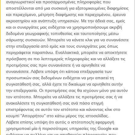
ΑΡΘΡΑ
αναγνωριστικοί και προσαρμοσμένες πληροφορίες που
αποστέλλονται από μια συσκευή για εξατομικευμένες διαφημίσεις
και περιεχόμενο, μέτρηση διαφήμισης και περιεχομένου, έρευνα
Οι Τζέικ Τζίλενχαλ και Κάρεϊ Μάλιγκαν
ακροατηρίου και ανάπτυξη υπηρεσιών.
Με την άδειά σας, εμείς
πρωταγωνιστούν στο σκηνοθετικό ντεμπούτο του
και οι συνεργάτες μας ενδέχεται να χρησιμοποιήσουμε ακριβή
ηθοποιού Πολ Ντέινο
δεδομένα γεωγραφικής τοποθεσίας και ταυτοποίησης μέσω
σάρωσης συσκευών. Μπορείτε να κάνετε κλικ για να συναινέσετε
ΝΕΑ
/
24 ΣΕΠ 2016
/
Θανάσης Πατσαβός
στην επεξεργασία από εμάς και τους συνεργάτες μας όπως
περιγράφεται παραπάνω. Εναλλακτικά, μπορείτε να αποκτήσετε
Η Κάρι Μάλιγκαν και ο Τζέικ Τζίλενχαλ ζουν μια
πρόσβαση σε πιο λεπτομερείς πληροφορίες και να αλλάξετε τις
«Wildlife» στο τρέιλερ της ταινίας του Πολ Ντέινο
προτιμήσεις σας πριν συναινέσετε ή να αρνηθείτε να
ΝΕΑ
/
23 ΜΑΙ 2018
/
Πόλυ Λυκούργου
συναινέσετε.
Λάβετε υπόψη ότι κάποια επεξεργασία των
προσωπικών σας δεδομένων ενδέχεται να μην απαιτεί τη
συγκατάθεσή σας, αλλά έχετε το δικαίωμα να αρνηθείτε αυτήν
την επεξεργασία. Οι προτιμήσεις σας θα ισχύουν μόνο για αυτόν
τον ιστότοπο. Μπορείτε να αλλάξετε τις προτιμήσεις σας ή να
ανακαλέσετε τη συγκατάθεσή σας ανά πάσα στιγμή
επιστρέφοντας σε αυτόν τον ιστότοπο και κάνοντας κλικ στο
κουμπί "Απορρήτου" στο κάτω μέρος της ιστοσελίδας.
Η επιτυχία είναι υπερτιμημένη. Δεν σε κάνει
Λάβετε επίσης υπόψη ότι αυτός ο ιστότοπος/η εφαρμογή
καλύτερο, δεν σε πάει πουθενά η επιτυχία. Είναι
χρησιμοποιεί μία ή περισσότερες υπηρεσίες της Google και
απλώς ένα ωραίο, ανεβαστικό, επιφανειακό
ενδέχεται να συλλέγει και να αποθηκεύει πληροφορίες που