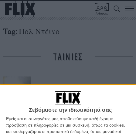
Αίθουσες
Tag
Πολ Ντέινο
:
ΤΑΙΝΙΕΣ
Σεβόμαστε την ιδιωτικότητά σας
Εμείς και οι συνεργάτες μας αποθηκεύουμε και/ή έχουμε
Αλλη μια Νύχτα
πρόσβαση σε πληροφορίες σε μια συσκευή, όπως τα cookies,
και επεξεργαζόμαστε προσωπικά δεδομένα, όπως μοναδικοί