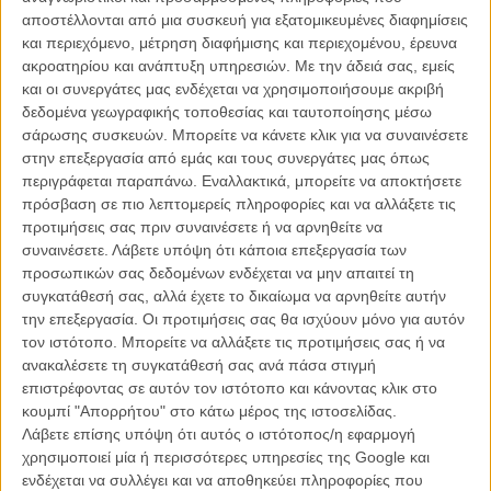
ΑΡΘΡΑ
αποστέλλονται από μια συσκευή για εξατομικευμένες διαφημίσεις
και περιεχόμενο, μέτρηση διαφήμισης και περιεχομένου, έρευνα
ακροατηρίου και ανάπτυξη υπηρεσιών.
Με την άδειά σας, εμείς
O «Τhor» επιστρέφει!
και οι συνεργάτες μας ενδέχεται να χρησιμοποιήσουμε ακριβή
ΝΕΑ
/
01 ΙΟΥΛ 2011
/
Μανώλης Κρανάκης
δεδομένα γεωγραφικής τοποθεσίας και ταυτοποίησης μέσω
σάρωσης συσκευών. Μπορείτε να κάνετε κλικ για να συναινέσετε
O Κένεθ Μπράνα είναι ο Λόρενς Ολίβιε!
στην επεξεργασία από εμάς και τους συνεργάτες μας όπως
περιγράφεται παραπάνω. Εναλλακτικά, μπορείτε να αποκτήσετε
ΝΕΑ
/
01 ΣΕΠ 2011
/
Μανώλης Κρανάκης
πρόσβαση σε πιο λεπτομερείς πληροφορίες και να αλλάξετε τις
προτιμήσεις σας πριν συναινέσετε ή να αρνηθείτε να
συναινέσετε.
Λάβετε υπόψη ότι κάποια επεξεργασία των
προσωπικών σας δεδομένων ενδέχεται να μην απαιτεί τη
συγκατάθεσή σας, αλλά έχετε το δικαίωμα να αρνηθείτε αυτήν
την επεξεργασία. Οι προτιμήσεις σας θα ισχύουν μόνο για αυτόν
τον ιστότοπο. Μπορείτε να αλλάξετε τις προτιμήσεις σας ή να
ανακαλέσετε τη συγκατάθεσή σας ανά πάσα στιγμή
Η επιτυχία είναι υπερτιμημένη. Δεν σε κάνει
επιστρέφοντας σε αυτόν τον ιστότοπο και κάνοντας κλικ στο
καλύτερο, δεν σε πάει πουθενά η επιτυχία. Είναι
κουμπί "Απορρήτου" στο κάτω μέρος της ιστοσελίδας.
απλώς ένα ωραίο, ανεβαστικό, επιφανειακό
Λάβετε επίσης υπόψη ότι αυτός ο ιστότοπος/η εφαρμογή
συναίσθημα.»
χρησιμοποιεί μία ή περισσότερες υπηρεσίες της Google και
ενδέχεται να συλλέγει και να αποθηκεύει πληροφορίες που