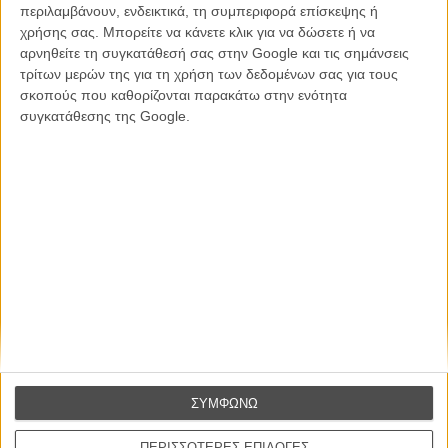
περιλαμβάνουν, ενδεικτικά, τη συμπεριφορά επίσκεψης ή
Βιμ Βέντερς
χρήσης σας. Μπορείτε να κάνετε κλικ για να δώσετε ή να
Συνέντευξη
αρνηθείτε τη συγκατάθεσή σας στην Google και τις σημάνσεις
τρίτων μερών της για τη χρήση των δεδομένων σας για τους
σκοπούς που καθορίζονται παρακάτω στην ενότητα
συγκατάθεσης της Google.
CONNECT
Εγγράψου στο εβδομαδιαίο newsletter μας.
ΕΓΓΡΑΦΗ
Θέλω να λαμβάνω τα newsletter σας.
ΣΥΜΦΩΝΩ
ΠΕΡΙΣΣΟΤΕΡΕΣ ΕΠΙΛΟΓΕΣ