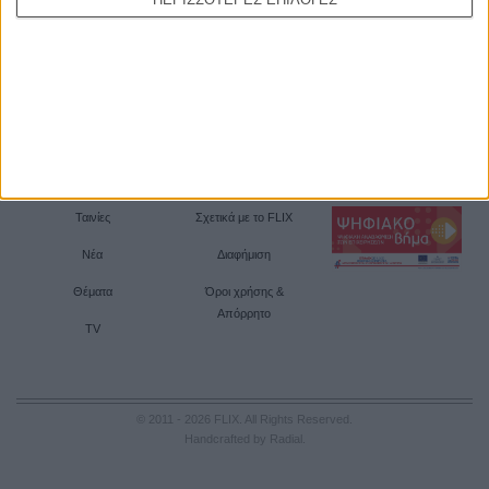
Ταινίες
Σχετικά με το FLIX
Νέα
Διαφήμιση
Θέματα
Όροι χρήσης &
Απόρρητο
TV
© 2011 - 2026 FLIX. All Rights Reserved.
Handcrafted by Radial
.