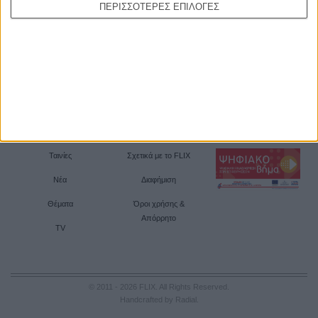
ΠΕΡΙΣΣΟΤΕΡΕΣ ΕΠΙΛΟΓΕΣ
Ταινίες
Σχετικά με το FLIX
Νέα
Διαφήμιση
Θέματα
Όροι χρήσης &
Απόρρητο
TV
© 2011 - 2026 FLIX. All Rights Reserved.
Handcrafted by Radial
.