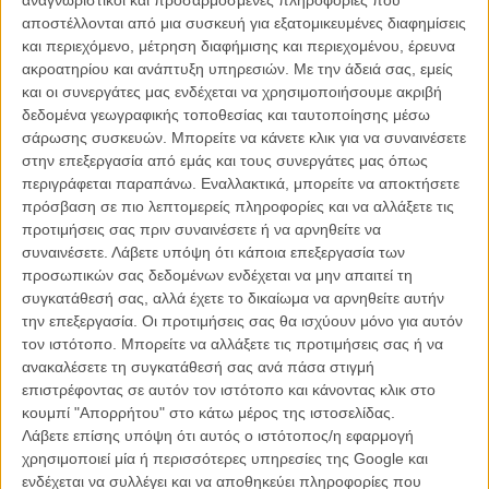
ΑΡΘΡΑ
αποστέλλονται από μια συσκευή για εξατομικευμένες διαφημίσεις
και περιεχόμενο, μέτρηση διαφήμισης και περιεχομένου, έρευνα
ακροατηρίου και ανάπτυξη υπηρεσιών.
Με την άδειά σας, εμείς
Πείτε καλημέρα στο «Hobbit»
και οι συνεργάτες μας ενδέχεται να χρησιμοποιήσουμε ακριβή
ΝΕΑ
/
24 ΙΟΥΝ 2011
/
Λήδα Γαλανού
δεδομένα γεωγραφικής τοποθεσίας και ταυτοποίησης μέσω
σάρωσης συσκευών. Μπορείτε να κάνετε κλικ για να συναινέσετε
Επτά clips από το «Real Steel»: Χιου Τζάκμαν vs the
στην επεξεργασία από εμάς και τους συνεργάτες μας όπως
Robots!
περιγράφεται παραπάνω. Εναλλακτικά, μπορείτε να αποκτήσετε
πρόσβαση σε πιο λεπτομερείς πληροφορίες και να αλλάξετε τις
ΝΕΑ
/
30 ΣΕΠ 2011
/
Λήδα Γαλανού
προτιμήσεις σας πριν συναινέσετε ή να αρνηθείτε να
συναινέσετε.
Λάβετε υπόψη ότι κάποια επεξεργασία των
προσωπικών σας δεδομένων ενδέχεται να μην απαιτεί τη
συγκατάθεσή σας, αλλά έχετε το δικαίωμα να αρνηθείτε αυτήν
την επεξεργασία. Οι προτιμήσεις σας θα ισχύουν μόνο για αυτόν
τον ιστότοπο. Μπορείτε να αλλάξετε τις προτιμήσεις σας ή να
ανακαλέσετε τη συγκατάθεσή σας ανά πάσα στιγμή
επιστρέφοντας σε αυτόν τον ιστότοπο και κάνοντας κλικ στο
Η επιτυχία είναι υπερτιμημένη. Δεν σε κάνει
κουμπί "Απορρήτου" στο κάτω μέρος της ιστοσελίδας.
καλύτερο, δεν σε πάει πουθενά η επιτυχία. Είναι
Λάβετε επίσης υπόψη ότι αυτός ο ιστότοπος/η εφαρμογή
απλώς ένα ωραίο, ανεβαστικό, επιφανειακό
χρησιμοποιεί μία ή περισσότερες υπηρεσίες της Google και
συναίσθημα.»
ενδέχεται να συλλέγει και να αποθηκεύει πληροφορίες που