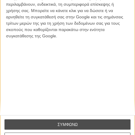
περιλαμβάνουν, ενδεικτικά, τη συμπεριφορά επίσκεψης ή
χρήσης σας. Μπορείτε να κάνετε κλικ για να δώσετε ή να
Βιμ Βέντερς
αρνηθείτε τη συγκατάθεσή σας στην Google και τις σημάνσεις
Συνέντευξη
τρίτων μερών της για τη χρήση των δεδομένων σας για τους
σκοπούς που καθορίζονται παρακάτω στην ενότητα
συγκατάθεσης της Google.
CONNECT
Εγγράψου στο εβδομαδιαίο newsletter μας.
ΕΓΓΡΑΦΗ
Θέλω να λαμβάνω τα newsletter σας.
ΣΥΜΦΩΝΩ