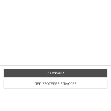
Η επιτυχία είναι υπερτιμημένη. Δεν σε κάνει
καλύτερο, δεν σε πάει πουθενά η επιτυχία. Είναι
απλώς ένα ωραίο, ανεβαστικό, επιφανειακό
συναίσθημα.»
Βιμ Βέντερς
Συνέντευξη
ΣΥΜΦΩΝΩ
ΠΕΡΙΣΣΟΤΕΡΕΣ ΕΠΙΛΟΓΕΣ
CONNECT
Εγγράψου στο εβδομαδιαίο newsletter μας.
ΕΓΓΡΑΦΗ