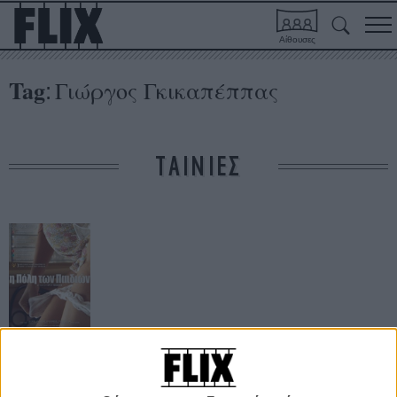
Αίθουσες
Tag
Γιώργος Γκικαπέππας
:
ΤΑΙΝΙΕΣ
Η Πόλη των
Παιδιών