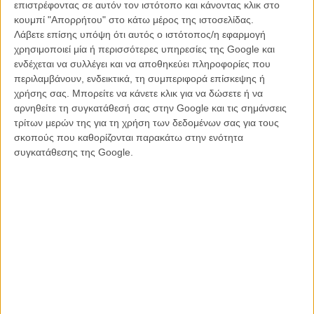
επιστρέφοντας σε αυτόν τον ιστότοπο και κάνοντας κλικ στο
ΘΕΜΑΤΑ
/
01 ΝΟΕ 2012
/
Μανώλης Κρανάκης
κουμπί "Απορρήτου" στο κάτω μέρος της ιστοσελίδας.
Λάβετε επίσης υπόψη ότι αυτός ο ιστότοπος/η εφαρμογή
Το ελληνικό σινεμά πάει... Κάιρο!
χρησιμοποιεί μία ή περισσότερες υπηρεσίες της Google και
ενδέχεται να συλλέγει και να αποθηκεύει πληροφορίες που
ΝΕΑ
/
26 ΝΟΕ 2012
/
Flix Team
περιλαμβάνουν, ενδεικτικά, τη συμπεριφορά επίσκεψης ή
χρήσης σας. Μπορείτε να κάνετε κλικ για να δώσετε ή να
«Silent»: O Γιώργος Γκικαπέππας επιστρέφει μετά την
αρνηθείτε τη συγκατάθεσή σας στην Google και τις σημάνσεις
«Πόλη των Παιδιών»
τρίτων μερών της για τη χρήση των δεδομένων σας για τους
ΝΕΑ
/
13 ΜΑΙ 2015
/
Γιώργος Κρασσακόπουλος
σκοπούς που καθορίζονται παρακάτω στην ενότητα
συγκατάθεσης της Google.
Θεσσαλονίκη 2015: Ο Γιώργος Γκικαπέππας και η Κίκα
Γεωργίου σπάνε τη σιωπή τους στην κάμερα του Flix
ΝΕΑ
/
13 ΝΟΕ 2015
/
Μανώλης Κρανάκης
Film Acting Labs: εργαστήρια υποκριτικής για το
σινεμά από τον Γιώργο Γκικαπέππα και την Αννα
Νικολάου
ΝΕΑ
/
03 ΦΕΒ 2016
/
Flix Team