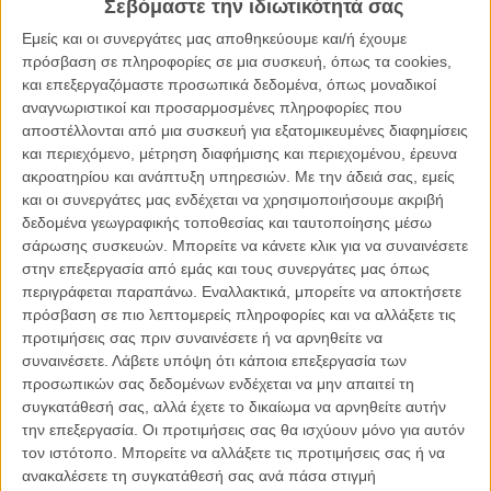
Σεβόμαστε την ιδιωτικότητά σας
ΑΡΘΡΑ
Εμείς και οι συνεργάτες μας αποθηκεύουμε και/ή έχουμε
πρόσβαση σε πληροφορίες σε μια συσκευή, όπως τα cookies,
και επεξεργαζόμαστε προσωπικά δεδομένα, όπως μοναδικοί
«Η Πόλη των Παιδιών» ανοίγει τις πόρτες της
αναγνωριστικοί και προσαρμοσμένες πληροφορίες που
ΘΕΜΑΤΑ
/
06 ΝΟΕ 2011
/
Λήδα Γαλανού
αποστέλλονται από μια συσκευή για εξατομικευμένες διαφημίσεις
και περιεχόμενο, μέτρηση διαφήμισης και περιεχομένου, έρευνα
Βραβεία Ελληνικής Ακαδημίας Κινηματογράφου 2012 /
ακροατηρίου και ανάπτυξη υπηρεσιών.
Με την άδειά σας, εμείς
Οι Υποψήφιοι: Γιώργος Αλαχούζος
και οι συνεργάτες μας ενδέχεται να χρησιμοποιήσουμε ακριβή
ΘΕΜΑΤΑ
/
01 ΜΑΙ 2012
/
Flix Team
δεδομένα γεωγραφικής τοποθεσίας και ταυτοποίησης μέσω
σάρωσης συσκευών. Μπορείτε να κάνετε κλικ για να συναινέσετε
στην επεξεργασία από εμάς και τους συνεργάτες μας όπως
«H Πόλη των Παιδιών» στο Επίσημο Διαγωνιστικό του
περιγράφεται παραπάνω. Εναλλακτικά, μπορείτε να αποκτήσετε
Φεστιβάλ Μόσχας
πρόσβαση σε πιο λεπτομερείς πληροφορίες και να αλλάξετε τις
ΝΕΑ
/
07 ΙΟΥΝ 2012
/
Πόλυ Λυκούργου
προτιμήσεις σας πριν συναινέσετε ή να αρνηθείτε να
συναινέσετε.
Λάβετε υπόψη ότι κάποια επεξεργασία των
Το ελληνικό σινεμά πάει... Μόσχα!
προσωπικών σας δεδομένων ενδέχεται να μην απαιτεί τη
συγκατάθεσή σας, αλλά έχετε το δικαίωμα να αρνηθείτε αυτήν
ΝΕΑ
/
25 ΙΟΥΝ 2012
/
Μανώλης Κρανάκης
την επεξεργασία. Οι προτιμήσεις σας θα ισχύουν μόνο για αυτόν
τον ιστότοπο. Μπορείτε να αλλάξετε τις προτιμήσεις σας ή να
O Γιώργος Γκικαπέππας μας ξεναγεί στην «Πόλη των
ανακαλέσετε τη συγκατάθεσή σας ανά πάσα στιγμή
Παιδιών»