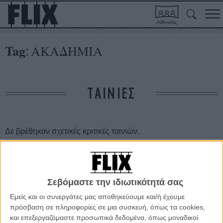
Αίθουσες
Tag
ΑΚΑΔΗΜΙΑ
:
ΤΑΙΝΙΕΣ
Δε βρέθηκαν σχετικές κριτικές ταινιών.
ΑΡΘΡΑ
Σεβόμαστε την ιδιωτικότητά σας
Βραβείο κοινού για την «Απνοια» στο Λος Αντζελες
Εμείς και οι συνεργάτες μας αποθηκεύουμε και/ή έχουμε
ΝΕΑ
/
27 ΜΑΙ 2011
/
Μανώλης Κρανάκης
πρόσβαση σε πληροφορίες σε μια συσκευή, όπως τα cookies,
και επεξεργαζόμαστε προσωπικά δεδομένα, όπως μοναδικοί