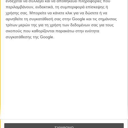
καλύτερο, δεν σε πάει πουθενά η επιτυχία. Είναι
ενδέχεται να συλλέγει και να αποθηκεύει πληροφορίες που
απλώς ένα ωραίο, ανεβαστικό, επιφανειακό
περιλαμβάνουν, ενδεικτικά, τη συμπεριφορά επίσκεψης ή
συναίσθημα.»
χρήσης σας. Μπορείτε να κάνετε κλικ για να δώσετε ή να
αρνηθείτε τη συγκατάθεσή σας στην Google και τις σημάνσεις
τρίτων μερών της για τη χρήση των δεδομένων σας για τους
σκοπούς που καθορίζονται παρακάτω στην ενότητα
Βιμ Βέντερς
Συνέντευξη
συγκατάθεσης της Google.
CONNECT
Εγγράψου στο εβδομαδιαίο newsletter μας.
ΕΓΓΡΑΦΗ
Θέλω να λαμβάνω τα newsletter σας.