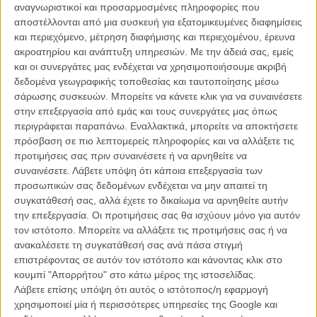
Η Ακαδημία δημιουργεί site αναζητώντας χαμένες
αναγνωριστικοί και προσαρμοσμένες πληροφορίες που
ταινίες
αποστέλλονται από μια συσκευή για εξατομικευμένες διαφημίσεις
ΝΕΑ
/
03 ΟΚΤ 2012
/
Πόλυ Λυκούργου
και περιεχόμενο, μέτρηση διαφήμισης και περιεχομένου, έρευνα
ακροατηρίου και ανάπτυξη υπηρεσιών.
Με την άδειά σας, εμείς
Βραβεία Ελληνικής Ακαδημίας Κινηματογράφου 2013:
και οι συνεργάτες μας ενδέχεται να χρησιμοποιήσουμε ακριβή
Το Flix μεταδίδει ζωντανά από την απονομή
δεδομένα γεωγραφικής τοποθεσίας και ταυτοποίησης μέσω
σάρωσης συσκευών. Μπορείτε να κάνετε κλικ για να συναινέσετε
ΝΕΑ
/
02 ΑΠΡ 2013
/
Flix Team
στην επεξεργασία από εμάς και τους συνεργάτες μας όπως
περιγράφεται παραπάνω. Εναλλακτικά, μπορείτε να αποκτήσετε
Strike a pose: οι νικητές των Βραβείων 2013 της
πρόσβαση σε πιο λεπτομερείς πληροφορίες και να αλλάξετε τις
Ελληνικής Ακαδημίας Κινηματογράφου
προτιμήσεις σας πριν συναινέσετε ή να αρνηθείτε να
φωτογραφίζονται
συναινέσετε.
Λάβετε υπόψη ότι κάποια επεξεργασία των
ΝΕΑ
/
03 ΑΠΡ 2013
/
Flix Team
προσωπικών σας δεδομένων ενδέχεται να μην απαιτεί τη
συγκατάθεσή σας, αλλά έχετε το δικαίωμα να αρνηθείτε αυτήν
την επεξεργασία. Οι προτιμήσεις σας θα ισχύουν μόνο για αυτόν
τον ιστότοπο. Μπορείτε να αλλάξετε τις προτιμήσεις σας ή να
ανακαλέσετε τη συγκατάθεσή σας ανά πάσα στιγμή
επιστρέφοντας σε αυτόν τον ιστότοπο και κάνοντας κλικ στο
κουμπί "Απορρήτου" στο κάτω μέρος της ιστοσελίδας.
Λάβετε επίσης υπόψη ότι αυτός ο ιστότοπος/η εφαρμογή
Η επιτυχία είναι υπερτιμημένη. Δεν σε κάνει
χρησιμοποιεί μία ή περισσότερες υπηρεσίες της Google και