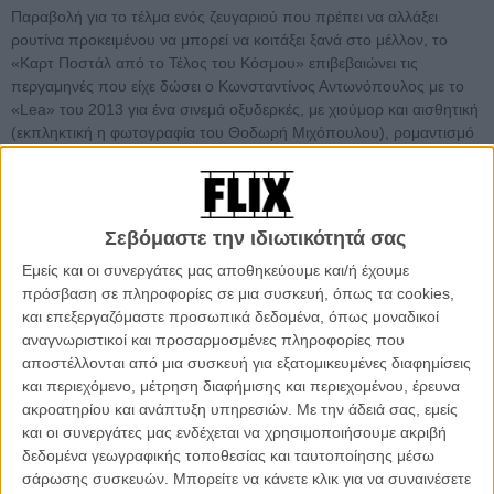
Παραβολή για το τέλμα ενός ζευγαριού που πρέπει να αλλάξει
ρουτίνα προκειμένου να μπορεί να κοιτάξει ξανά στο μέλλον, το
«Καρτ Ποστάλ από το Τέλος του Κόσμου» επιβεβαιώνει τις
περγαμηνές που είχε δώσει ο Κωνσταντίνος Αντωνόπουλος με το
«Lea» του 2013 για ένα σινεμά οξυδερκές, με χιούμορ και αισθητική
(εκπληκτική η φωτογραφία του Θοδωρή Μιχόπουλου), ρομαντισμό
και φαντασία, σε ένα φιλόδοξο μείγμα που ακόμη κι όταν δεν
ολοκληρώνει όλες τις προθέσεις του, αφήνει την όμορφη και σπάνια
γεύση μιας ταινίας με άποψη.
Σεβόμαστε την ιδιωτικότητά σας
Στο Flix, o Κωνσταντίνος Αντωνόπουλος μιλάει για την ταινία, τη
Εμείς και οι συνεργάτες μας αποθηκεύουμε και/ή έχουμε
δημιουργία της και τη συμμετοχή της στο Διαγωνιστικο Τμήμα των
πρόσβαση σε πληροφορίες σε μια συσκευή, όπως τα cookies,
ταινιών μικρού μήκους του 25ου Διεθνούς Φεστιβάλ
και επεξεργαζόμαστε προσωπικά δεδομένα, όπως μοναδικοί
Κινηματογράφου του Σαράγεβο.
αναγνωριστικοί και προσαρμοσμένες πληροφορίες που
αποστέλλονται από μια συσκευή για εξατομικευμένες διαφημίσεις
και περιεχόμενο, μέτρηση διαφήμισης και περιεχομένου, έρευνα
ακροατηρίου και ανάπτυξη υπηρεσιών.
Με την άδειά σας, εμείς
και οι συνεργάτες μας ενδέχεται να χρησιμοποιήσουμε ακριβή
δεδομένα γεωγραφικής τοποθεσίας και ταυτοποίησης μέσω
σάρωσης συσκευών. Μπορείτε να κάνετε κλικ για να συναινέσετε