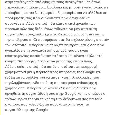
στην επεξεργασία από εμάς και τους συνεργάτες μας όπως
περιγράφεται παραπάνω. Εναλλακτικά, μπορείτε να αποκτήσετε
πρόσβαση σε πιο λεπτομερείς πληροφορίες και να αλλάξετε τις
προτιμήσεις σας πριν συναινέσετε ή να αρνηθείτε να
Τι είναι το Καρτ Ποστάλ από το Τέλος του Κόσμου;
συναινέσετε.
Λάβετε υπόψη ότι κάποια επεξεργασία των
προσωπικών σας δεδομένων ενδέχεται να μην απαιτεί τη
Είναι μία καλοκαιρινή, καταστροφολογική ταινία σχέσεων. Ή μία
συγκατάθεσή σας, αλλά έχετε το δικαίωμα να αρνηθείτε αυτήν
παράλογη ταινία οικογενειακής επιβίωσης υπό τη συνοδεία βιβλικής
την επεξεργασία. Οι προτιμήσεις σας θα ισχύουν μόνο για αυτόν
μουσικής.
τον ιστότοπο. Μπορείτε να αλλάξετε τις προτιμήσεις σας ή να
ανακαλέσετε τη συγκατάθεσή σας ανά πάσα στιγμή
Ποια ανάγκη γέννησε την ταινία; Τι ήταν η ιδιαιτερότητα του
επιστρέφοντας σε αυτόν τον ιστότοπο και κάνοντας κλικ στο
πρότζεκτ;
κουμπί "Απορρήτου" στο κάτω μέρος της ιστοσελίδας.
Λάβετε επίσης υπόψη ότι αυτός ο ιστότοπος/η εφαρμογή
Η ιδέα της ταινίας γεννήθηκε στη Σύρο (όπου και γυρίστηκε η
χρησιμοποιεί μία ή περισσότερες υπηρεσίες της Google και
ταινία) τον Ιούνιο του 2015. Εβδομάδα δημοψηφίσματος. Ουρές
ενδέχεται να συλλέγει και να αποθηκεύει πληροφορίες που
στα ΑΤΜ με ψάθες, πετσέτες και μαγιό. Στην παραλία ψίθυροι
περιλαμβάνουν, ενδεικτικά, τη συμπεριφορά επίσκεψης ή
πανικού για την επερχόμενη καταστροφή ενώ γυμνιστές ατάραχοι
χρήσης σας. Μπορείτε να κάνετε κλικ για να δώσετε ή να
παίζουν ρακέτες. Καλοκαιρινή ραστώνη σε καθεστώς έκτακτης
αρνηθείτε τη συγκατάθεσή σας στην Google και τις σημάνσεις
ανάγκης και κατάρρευσης των βεβαιοτήτων. Η καθημερινότητα όλης
τρίτων μερών της για τη χρήση των δεδομένων σας για τους
της κρίσης συμπυκνωμένη μέσα σε μερικές μόνο μέρες. Γράφοντας
σκοπούς που καθορίζονται παρακάτω στην ενότητα
το σενάριο θυμήθηκα ότι έτσι κι αλλιώς οι οικογενειακές διακοπές
συγκατάθεσης της Google.
είναι ωρολογιακές βόμβες για τους εμπλεκομένους επιβάλλοντας