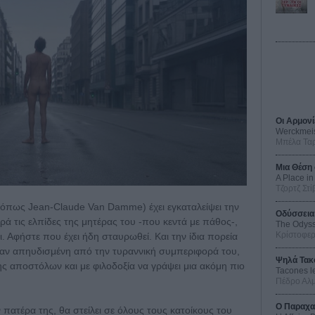
Οι Αρμονί
Werckmei
Μπέλα Τα
Μια Θέση 
A Place in
Τζορτζ Στί
ι όπως Jean-Claude Van Damme) έχει εγκαταλείψει την
Οδύσσεια
αρά τις ελπίδες της μητέρας του -που κεντά με πάθος-,
The Odys
Κρίστοφε
. Αφήστε που έχει ήδη σταυρωθεί. Και την ίδια πορεία
ταν απηυδισμένη από την τυραννική συμπεριφορά του,
Ψηλά Τακ
ης αποστόλων και με φιλοδοξία να γράψει μια ακόμη πιο
Tacones l
Πέδρο Αλ
Ο Παραχα
ν πατέρα της, θα στείλει σε όλους τους κατοίκους του