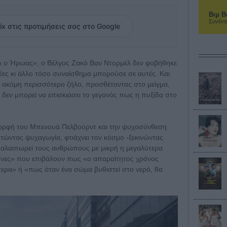
Βιμ Β
Συνέντ
ix στις προτιμήσεις σας στο Google
τό ο Ήρωας», ο Βέλγος Ζακό Βαν Ντορμέλ δεν φοβήθηκε
δέες κι άλλο τόσο συναίσθημα μπορούσε σε αυτές. Και
 ακόμη περισσότερο ζήλο, προσθέτοντας στο μείγμα,
δεν μπορεί να επισκιάσει το γεγονός πως η πυξίδα στο
ν μορφή του Μπενουά Πελβούρντ και την ψυχοσύνθεση
ώντας ψυχαγωγία, φτιάχνει τον κόσμο -ξεκινώντας
 ταλαιπωρεί τους ανθρώπους με μικρή η μεγαλύτερα
όνες» που επιβάλουν πως «ο απαραίτητος χρόνος
τερα» ή «πως όταν ένα σώμα βυθιστεί στο νερό, θα