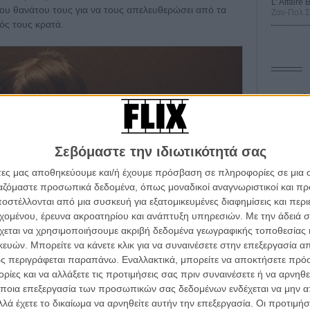
L’ Affaire
του θανάτου τους για να τους απελευθερώσει από τα
Ζαν-Πολ 
ός τους κρατά.
Οδύσ
Save
Καμπ
Σεβόμαστε την ιδιωτικότητά σας
Ο Τζ
άτες μας αποθηκεύουμε και/ή έχουμε πρόσβαση σε πληροφορίες σε μια
διαπ
ργαζόμαστε προσωπικά δεδομένα, όπως μοναδικοί αναγνωριστικοί και 
στέλλονται από μια συσκευή για εξατομικευμένες διαφημίσεις και περ
10 κ
α τα βλέπεις όλα σινεμά...
τον 
εχομένου, έρευνα ακροατηρίου και ανάπτυξη υπηρεσιών.
Με την άδειά σα
κινηματογραφική εβδομάδα
χεται να χρησιμοποιήσουμε ακριβή δεδομένα γεωγραφικής τοποθεσίας 
Spid
 τον τρόπο του flix
ών. Μπορείτε να κάνετε κλικ για να συναινέσετε στην επεξεργασία απ
ς περιγράφεται παραπάνω. Εναλλακτικά, μπορείτε να αποκτήσετε πρό
ίες και να αλλάξετε τις προτιμήσεις σας πριν συναινέσετε ή να αρνηθεί
wsletter
του flix, στο inbox σου
ποια επεξεργασία των προσωπικών σας δεδομένων ενδέχεται να μην απ
λά έχετε το δικαίωμα να αρνηθείτε αυτήν την επεξεργασία. Οι προτιμήσ