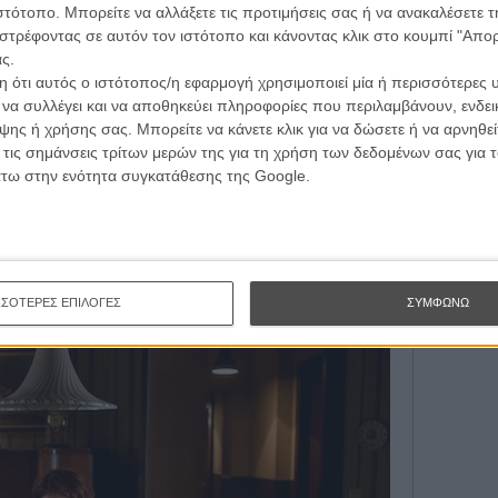
τογραφικές ειδήσεις | νέες ταινίες | πρόγραμμα αιθουσών για όλη την Ελλάδα |
ιστότοπο. Μπορείτε να αλλάξετε τις προτιμήσεις σας ή να ανακαλέσετε
Εγγράψου 
ές | συνεντεύξεις | απόψεις | αφιερώματα | διαγωνισμοί
στρέφοντας σε αυτόν τον ιστότοπο και κάνοντας κλικ στο κουμπί "Απ
ς.
 συναντήσει τον καθένα από τους έξι νέους
 ότι αυτός ο ιστότοπος/η εφαρμογή χρησιμοποιεί μία ή περισσότερες 
Θέλω ν
μένοι ή καλύτερα προβληματικοί άνθρωποι και θα τους
ι να συλλέγει και να αποθηκεύει πληροφορίες που περιλαμβάνουν, ενδεικ
ΕΓΓΡΑΦΗ
σα από μικρές παρεμβάσεις και αποκαλύπτοντας το
ης ή χρήσης σας. Μπορείτε να κάνετε κλικ για να δώσετε ή να αρνηθε
ς, σε μια σειρά από βινιέτες που τις περισσότερες
 τις σημάνσεις τρίτων μερών της για τη χρήση των δεδομένων σας για
 απ΄όσο θα χρειαζόταν.
άτω στην ενότητα συγκατάθεσης της Google.
 στην οποία η Κατρίν Ντενέβ εγκαταλείπει τον άντρα
μπορούσε να είναι βγαλμένο από το «Μαξ Αγάπη μου», ή
ίνει την ημερομηνία του θανάτου του αποφασίζει να
ο «Ενα Αγόρι στα Ροζ».
ΣΣΟΤΕΡΕΣ ΕΠΙΛΟΓΕΣ
ΣΥΜΦΩΝΩ