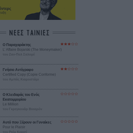
έντερς
ευξη
ΝΕΕΣ ΤΑΙΝΙΕΣ
Ο Παραχαράκτης
L’ Affaire Bojarski (The Moneymaker)
του Ζαν-Πολ Σαλομέ
Γνήσιο Αντίγραφο
Certified Copy (Copie Conforme)
του Αμπάς Κιαροστάμι
Ο Κλειδαράς του Ενός
Εκατομμυρίου
Le Million
του Γκρεγκουάρ Βινιερόν
Αυτό που Ξέρουν οι Γυναίκες
Pour le Plaisir
του Ρεέμ Κερισί