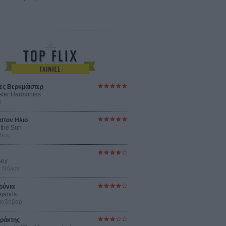
ες Βερκμάιστερ
ster Harmonies
ρ
στον Ηλιο
 the Sun
βενς
sey
ρ Νόλαν
ούνια
ejanos
μοδόβαρ
ράκτης