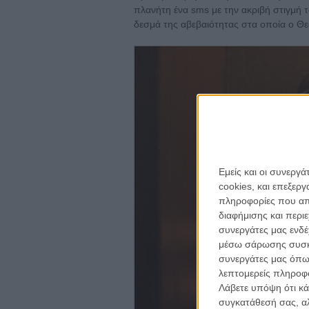
πλανήτη ένα sms με την ακριβή στιγμή 
δεσμά της αβεβαιότητας στα οποία ο Θε
Εμείς και οι συνεργ
cookies, και επεξε
πληροφορίες που απο
για ν
διαφήμισης και περι
Η 
συνεργάτες μας ενδέ
με
μέσω σάρωσης συσκευ
συνεργάτες μας όπω
λεπτομερείς πληροφορ
το
ne
Λάβετε υπόψη ότι κά
συγκατάθεσή σας, αλ