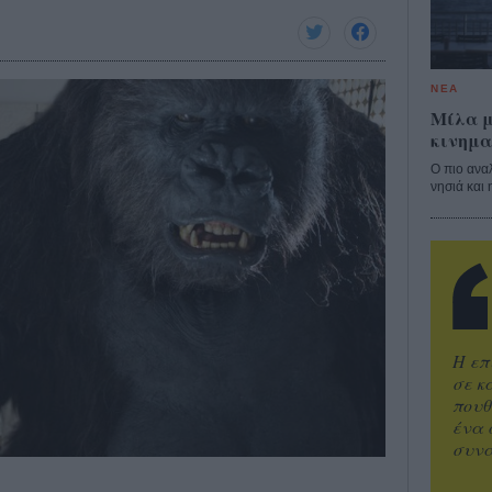
ΝΕΑ
Μίλα μ
κινημα
Ο πιο ανα
νησιά και 
Η επ
σε κ
πουθ
ένα 
συνα