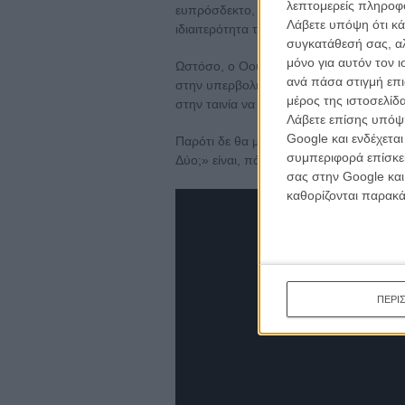
λεπτομερείς πληροφορ
ευπρόσδεκτο, μια και η ιδιαιτερότητα μι
Λάβετε υπόψη ότι κά
ιδιαιτερότητα των χαρακτήρων της.
συγκατάθεσή σας, αλ
μόνο για αυτόν τον 
Ωστόσο, ο Οουεν Γουίλσον που μοιάζει 
ανά πάσα στιγμή επι
στην υπερβολή και η αμφίβολη χημεία μ
μέρος της ιστοσελίδα
στην ταινία να χαλαρώσει και ν’ αποκτήσ
Λάβετε επίσης υπόψη
Google και ενδέχετα
Παρότι δε θα μπει στη λίστα με τις αξιο
συμπεριφορά επίσκεψ
Δύο;» είναι, πάντως, θαυμάσια λύση για
σας στην Google και
καθορίζονται παρακ
ΠΕΡΙ