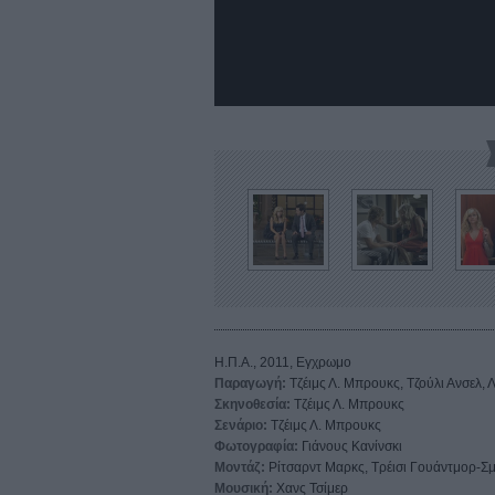
Η.Π.Α., 2011, Εγχρωμο
Παραγωγή:
Τζέιμς Λ. Μπρουκς, Τζούλι Ανσελ,
Σκηνοθεσία:
Τζέιμς Λ. Μπρουκς
Σενάριο:
Τζέιμς Λ. Μπρουκς
Φωτογραφία:
Γιάνους Κανίνσκι
Μοντάζ:
Ρίτσαρντ Μαρκς, Τρέισι Γουάντμορ-Σμ
Μουσική:
Χανς Τσίμερ