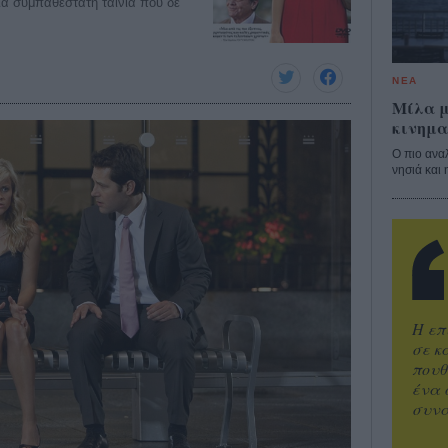
μια συμπαθέστατη ταινία που δε
ΝΕΑ
Μίλα μ
κινημα
Ο πιο ανα
νησιά και 
Η επ
σε κ
πουθ
ένα 
συνα