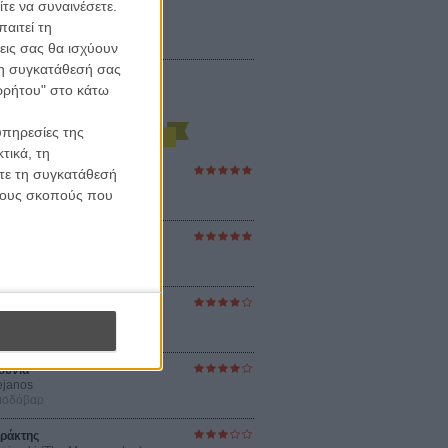
τε να συναινέσετε.
αιτεί τη
εις σας θα ισχύουν
 τη συγκατάθεσή σας
ορρήτου" στο κάτω
υπηρεσίες της
τικά, τη
ες Βερκμάιστερ
ίτε τη συγκατάθεσή
ster Harmonies
 τους σκοπούς που
ρ
στον Ηλιο
 the Sun
βενς
sey
ρ Νόλαν
ούνια
ejanos
μοδόβαρ
ράκτης