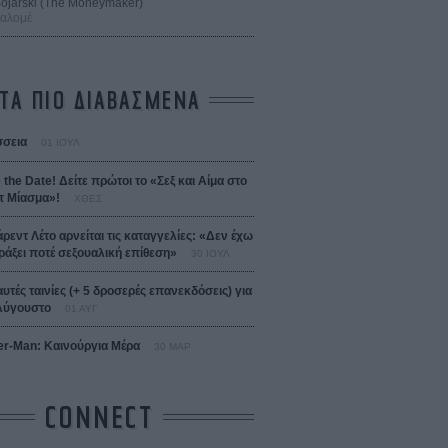
 Bojarski (The Moneymaker)
Σαλομέ
ΤΑ ΠΙΟ ΔΙΑΒΑΣΜΕΝΑ
σεια
01 ΙΟΥΛ
 the Date! Δείτε πρώτοι το «Σεξ και Αίμα στο
 Μίασμα»!
ΧΘΕΣ
άρεντ Λέτο αρνείται τις καταγγελίες: «Δεν έχω
ράξει ποτέ σεξουαλική επίθεση»
30 ΙΟΥΛ
αυτές ταινίες (+ 5 δροσερές επανεκδόσεις) για
Αύγουστο
01 ΑΥΓ
er-Man: Καινούργια Μέρα
30 ΜΑΡ
CONNECT