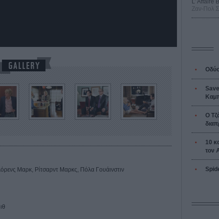
L’ Affaire
Ζαν-Πολ 
Οδύσ
Save
Καμπ
Ο Τζ
διαπ
10 κ
τον 
Spid
 Λόρενς Μαρκ, Ρίτσαρντ Μαρκς, Πόλα Γουάινστιν
ιθ