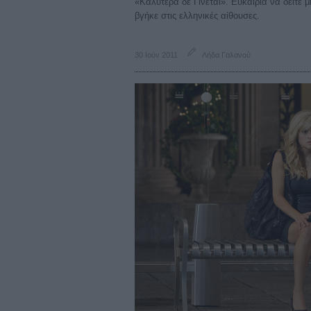
«Καλύτερα δε Γίνεται». Ευκαιρία να δείτε 
βγήκε στις ελληνικές αίθουσες.
30 Ιούν 2011
Λήδα Γαλανού