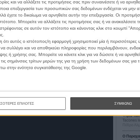
ίες και να αλλάξετε τις προτιμήσεις σας πριν συναινέσετε ή να αρνηθεί
ας τέτοιας δουλειάς εξαρτάται απόλυτα από την
ποια επεξεργασία των προσωπικών σας δεδομένων ενδέχεται να μην απ
λά έχετε το δικαίωμα να αρνηθείτε αυτήν την επεξεργασία. Οι προτιμήσ
ιστότοπο. Μπορείτε να αλλάξετε τις προτιμήσεις σας ή να ανακαλέσετε
καρικατούρα, ο Τζακ Νίκολσον μ’ έναν ρόλο γραμμένο
στρέφοντας σε αυτόν τον ιστότοπο και κάνοντας κλικ στο κουμπί "Απ
εταξύ Ρις Γουίδερσπουν και Πολ Ραντ δεν επιτρέπουν
ς.
ει ελκυστικό ρυθμό.
 ότι αυτός ο ιστότοπος/η εφαρμογή χρησιμοποιεί μία ή περισσότερες 
ι να συλλέγει και να αποθηκεύει πληροφορίες που περιλαμβάνουν, ενδεικ
μνημόνευτες ρομαντικές κομεντί, το «Ποιον από τους
Οι Αρμονί
ης ή χρήσης σας. Μπορείτε να κάνετε κλικ για να δώσετε ή να αρνηθε
 καλοκαιριάτικο βράδυ στο σπίτι.
Werckmei
 τις σημάνσεις τρίτων μερών της για τη χρήση των δεδομένων σας για
Μπέλα Τα
άτω στην ενότητα συγκατάθεσης της Google.
Μια Θέση 
A Place in
Τζορτζ Στί
Οδύσσεια
The Odys
ΣΣΟΤΕΡΕΣ ΕΠΙΛΟΓΕΣ
ΣΥΜΦΩΝΩ
Κρίστοφε
Ψηλά Τακ
Tacones l
Πέδρο Αλ
Ο Παραχα