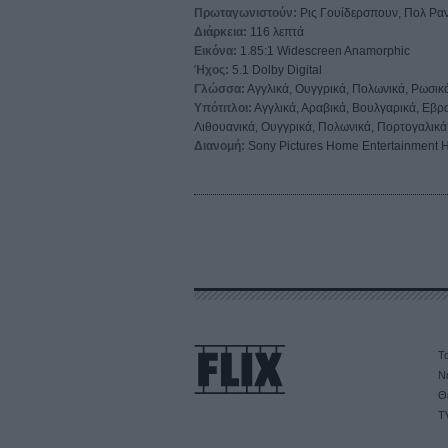
Πρωταγωνιστούν:
Ρις Γουίδερσπουν, Πολ Ραν
Διάρκεια:
116 λεπτά
Εικόνα:
1.85:1 Widescreen Anamorphic
Ήχος:
5.1 Dolby Digital
Γλώσσα:
Αγγλικά, Ουγγρικά, Πολωνικά, Ρωσικά
Υπότιτλοι:
Αγγλικά, Αραβικά, Βουλγαρικά, Εβραϊ
Λιθουανικά, Ουγγρικά, Πολωνικά, Πορτογαλικά,
Διανομή:
Sony Pictures Home Entertainment H
Τα
Ν
Θ
T