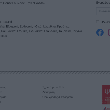
Εγγράψου 
τ, Οουεν Γουίλσον, Τζακ Νίκολσον
, Τσεχικά
Θέλω ν
κά, Ελληνικά, Εσθονικά, Ινδικά, Ισλανδικά, Κροάτικα,
 Ρουμάνικα, Σέρβικα, Σλοβάκικα, Σλοβένικα, Τούρκικα, Τσέχικα
ellas
ινίες
Σχετικά με το FLIX
έα
Διαφήμιση
έματα
Όροι χρήσης & Απόρρητο
V