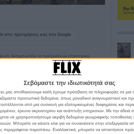
Βιμ Β
Συνέντ
ix στις προτιμήσεις σας στο Google
 ψυχή. Αντιμετωπίζει τα πράγματα με στρατηγική,
 δυνάμεών της. Οταν χάσει τη θέση της στην ομάδα
με... ανισόρροπα αποτελέσματα. Θα βρεθεί μπλεγμένη
αν ελαφρόμυαλο πλέιμποϊ που μαθαίνει τον έρωτα σαν τις
υ προσπαθεί ακόμα να... απογαλακτιστεί, από τον
Σεβόμαστε την ιδιωτικότητά σας
άτες μας αποθηκεύουμε και/ή έχουμε πρόσβαση σε πληροφορίες σε μια
ργαζόμαστε προσωπικά δεδομένα, όπως μοναδικοί αναγνωριστικοί και 
«Σχέσεις Στοργής» μέχρι το «Καλύτερα δε Γίνεται», έχει
στέλλονται από μια συσκευή για εξατομικευμένες διαφημίσεις και περ
ς ρομαντικές κομεντί, αλλά να τις στολίζει με
εχομένου, έρευνα ακροατηρίου και ανάπτυξη υπηρεσιών.
Με την άδειά σα
νίες, ήρωες που δε βλέπουν ξεκάθαρα το δρόμο τους,
χεται να χρησιμοποιήσουμε ακριβή δεδομένα γεωγραφικής τοποθεσίας 
ια αυτογνωσίας.
ών. Μπορείτε να κάνετε κλικ για να συναινέσετε στην επεξεργασία απ
ς περιγράφεται παραπάνω. Εναλλακτικά, μπορείτε να αποκτήσετε πρό
ρο με Γούντι Αλεν, παρά με συμβατική κομεντί, πράγμα