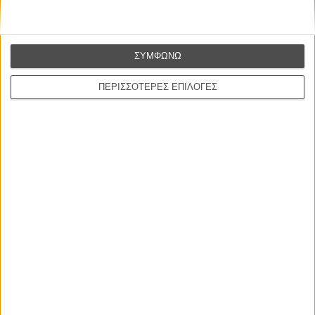
Σαν Τζιάκομο
Διάρκεια:
100 λεπτά
Γλώσσα:
Αγγλικά
Υπότιτλοι:
Ελληνικά
ΣΥΜΦΩΝΩ
Διανομή:
Cine ΒΑΡΚΙΖΑ
ΠΕΡΙΣΣΟΤΕΡΕΣ ΕΠΙΛΟΓΕΣ
SCREENING SCHEDULE
DON'T MISS