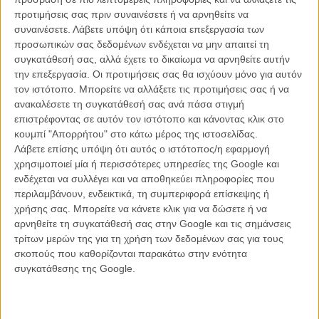
ελάχιστα πράγματα που χωρούν στο αμάξι του αν χρειαστεί να
προτιμήσεις σας πριν συναινέσετε ή να αρνηθείτε να
ξαναμετακομίσει. Λέει μόνο αλήθειες, όσο άβολες κι αν είναι. Και δεν
συναινέσετε.
Λάβετε υπόψη ότι κάποια επεξεργασία των
κάνει σεξ, είναι ανίκανος. Ή αυτά είναι μερικά από τα ψέματα που
προσωπικών σας δεδομένων ενδέχεται να μην απαιτεί τη
λέει στον εαυτό του. Στην ουσία αυτοτιμωρείται. Πλησιάζει γυναίκες
συγκατάθεσή σας, αλλά έχετε το δικαίωμα να αρνηθείτε αυτήν
μόνο ως καλλιτέχνης που κάνει ένα μυστήριο πρότζεκτ: τις
την επεξεργασία. Οι προτιμήσεις σας θα ισχύουν μόνο για αυτόν
μαγνητοσκοπεί να του αφηγούνται τις ερωτικές τους εμπειρίες, τις
τον ιστότοπο. Μπορείτε να αλλάξετε τις προτιμήσεις σας ή να
φαντασιώσεις τους, τις κρυφές τους ονειρώξεις. Μετά, μόνος του,
ανακαλέσετε τη συγκατάθεσή σας ανά πάσα στιγμή
βλέποντας τις βιντεοταινίες, με την ασφαλή απόσταση μιας οθόνης,
επιστρέφοντας σε αυτόν τον ιστότοπο και κάνοντας κλικ στο
αυτοϊκανοποιείται.
κουμπί "Απορρήτου" στο κάτω μέρος της ιστοσελίδας.
Λάβετε επίσης υπόψη ότι αυτός ο ιστότοπος/η εφαρμογή
Μπροστά στον εξυπνάκια, αυτάρεσκο γιάπι Τζον, ο χαμηλόφωνος,
χρησιμοποιεί μία ή περισσότερες υπηρεσίες της Google και
μελαγχολικός, broken Γκρέιχαμ αγγίζει κάτι βαθιά στην Αν. Οι
ενδέχεται να συλλέγει και να αποθηκεύει πληροφορίες που
αφιλτράριστες ερωτήσεις του, ο τρόπος που την κοιτά πραγματικά,
περιλαμβάνουν, ενδεικτικά, τη συμπεριφορά επίσκεψης ή
διαπεραστικά, με ενδιαφέρον. Ο ερχομός του θα πυροδοτήσει μία
χρήσης σας. Μπορείτε να κάνετε κλικ για να δώσετε ή να
αλυσιδωτή αντίδραση στις ζωές όλων. Μία τελευταία ευκαιρία να
αρνηθείτε τη συγκατάθεσή σας στην Google και τις σημάνσεις
ξεσκεπάσουν τα ψέματα και να υπάρξουν αληθινά.
τρίτων μερών της για τη χρήση των δεδομένων σας για τους
σκοπούς που καθορίζονται παρακάτω στην ενότητα
Το 1989, ο 28χρονος τότε Στίβεν Σόντερμπεργκ επίσης άγγιζε κάτι
συγκατάθεσης της Google.
βαθιά σε έναν κόσμο που άλλαζε. Η επέλαση της high tech
ανάπτυξης, ο γιάπικος νεοπλουτισμός, ένας απότομος, νέος
ατομισμός άρχισε να αφήνει τα ίχνη του στις ανθρώπινες σχέσεις.
Μοναξιά, απομόνωση, ανηδονία. Όπως κι ο Γκρέιχαμ, έτσι κι αυτός