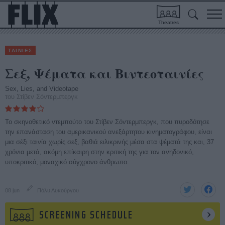
Theatres
ΤΑΙΝΙΕΣ
Σεξ, Ψέματα και Βιντεοταινίες
Sex, Lies, and Videotape
του Στίβεν Σόντερμπεργκ
Το σκηνοθετικό ντεμπούτο του Στίβεν Σόντερμπεργκ, που πυροδότησε
την επανάσταση του αμερικανικού ανεξάρτητου κινηματογράφου, είναι
μια σέξι ταινία χωρίς σεξ, βαθιά ειλικρινής μέσα στα ψέματά της και, 37
χρόνια μετά, ακόμη επίκαιρη στην κριτική της για τον ανηδονικό,
υποκριτικό, μοναχικό σύγχρονο άνθρωπο.
08 jun
Πόλυ Λυκούργου
SCREENING SCHEDULE