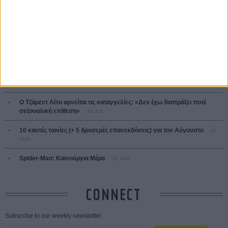
MOST READ
Οδύσσεια
01 JUL
Save the Date! Δείτε πρώτοι το «Σεξ και Αίμα στο Καμπ Μίασμα»!
05
AUG
Ο Τζάρεντ Λέτο αρνείται τις καταγγελίες: «Δεν έχω διαπράξει ποτέ
σεξουαλική επίθεση»
30 JUL
10 καυτές ταινίες (+ 5 δροσερές επανεκδόσεις) για τον Αύγουστο
01
AUG
Spider-Man: Καινούργια Μέρα
30 MAR
CONNECT
Subscribe to our weekly newsletter.